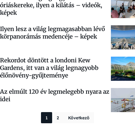
óriáskereke, ilyen a kilátás – videók,
képek
Ilyen lesz a világ legmagasabban lévő
körpanorámás medencéje – képek
Rekordot döntött a londoni Kew
Gardens, itt van a világ legnagyobb
élőnövény-gyűjteménye
Az elmúlt 120 év legmelegebb nyara az
idei
Bejegyzések la
1
2
Következő