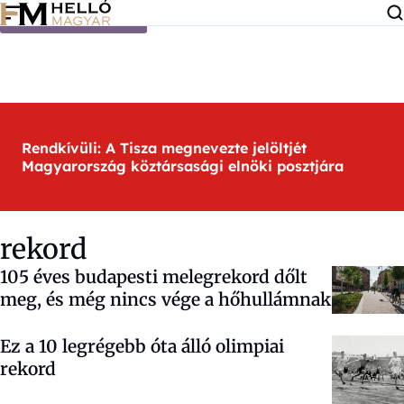
Ugrás a tartalomra
Rendkívüli: A Tisza megnevezte jelöltjét
Magyarország köztársasági elnöki posztjára
rekord
105 éves budapesti melegrekord dőlt
meg, és még nincs vége a hőhullámnak
Ez a 10 legrégebb óta álló olimpiai
rekord