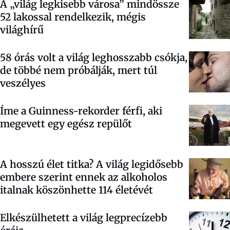
A „világ legkisebb városa” mindössze
52 lakossal rendelkezik, mégis
világhírű
58 órás volt a világ leghosszabb csókja,
de többé nem próbálják, mert túl
veszélyes
Íme a Guinness-rekorder férfi, aki
megevett egy egész repülőt
A hosszú élet titka? A világ legidősebb
embere szerint ennek az alkoholos
italnak köszönhette 114 életévét
Elkészülhetett a világ legprecízebb