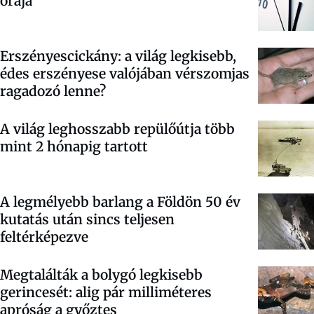
órája
Erszényescickány: a világ legkisebb,
édes erszényese valójában vérszomjas
ragadozó lenne?
A világ leghosszabb repülőútja több
mint 2 hónapig tartott
A legmélyebb barlang a Földön 50 év
kutatás után sincs teljesen
feltérképezve
Megtalálták a bolygó legkisebb
gerincesét: alig pár milliméteres
apróság a győztes