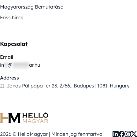
Magyarország Bemutatása
Friss hírek
Kapcsolat
Email
in
**
@
*********
ar.hu
Address
II. János Pál pápa tér 23. 2/66., Budapest 1081, Hungary
2026 © HelloMagyar | Minden jog fenntartva!