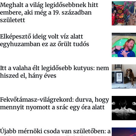
Meghalt a világ legidősebbnek hitt
embere, aki még a 19. században
született
Elképesztő ideig volt víz alatt
egyhuzamban ez az őrült tudós
Itt a valaha élt legidősebb kutyus: nem
hiszed el, hány éves
Fekvőtámasz-világrekord: durva, hogy
mennyit nyomott a srác egy óra alatt
Újabb mérnöki csoda van születőben: a