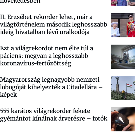
növekedésben
II. Erzsébet rekorder lehet, már a
világtörténelem második leghosszabb
ideig hivatalban lévő uralkodója
Ezt a világrekordot nem élte túl a
páciens: megvan a leghosszabb
koronavírus-fertőzöttség
Magyarország legnagyobb nemzeti
lobogóját kihelyezték a Citadellára –
képek
555 karátos világrekorder fekete
gyémántot kínálnak árverésre – fotók