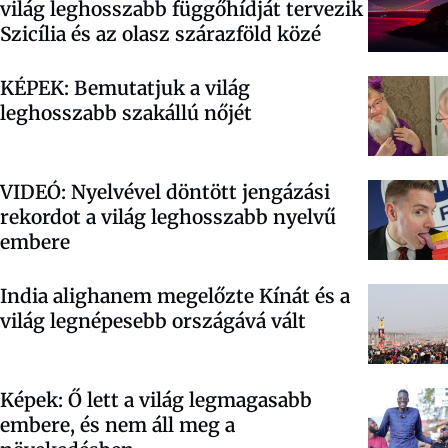
világ leghosszabb függőhídját tervezik
Szicília és az olasz szárazföld közé
KÉPEK: Bemutatjuk a világ
leghosszabb szakállú nőjét
VIDEÓ: Nyelvével döntött jengázási
rekordot a világ leghosszabb nyelvű
embere
India alighanem megelőzte Kínát és a
világ legnépesebb országává vált
Képek: Ő lett a világ legmagasabb
embere, és nem áll meg a