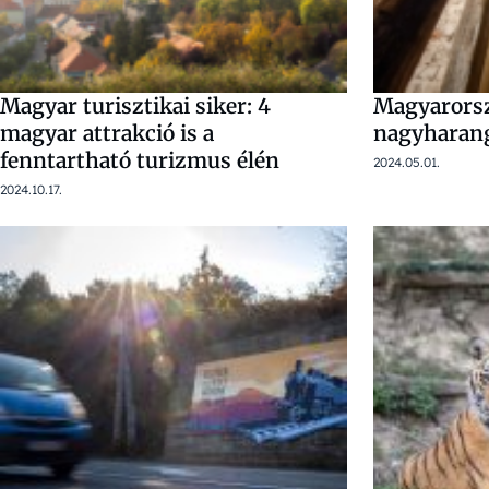
Magyar turisztikai siker: 4
Magyarors
magyar attrakció is a
nagyharang
fenntartható turizmus élén
2024.05.01.
2024.10.17.