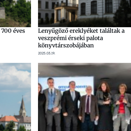
 700 éves
Lenyűgöző ereklyéket találtak a
veszprémi érseki palota
könyvtárszobájában
2025.03.19.