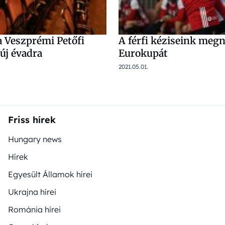
a Veszprémi Petőfi
A férfi kéziseink meg
új évadra
Eurokupát
2021.05.01.
Friss hírek
Hungary news
Hírek
Egyesült Államok hírei
Ukrajna hírei
Románia hírei