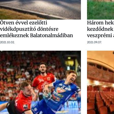
Ötven évvel ezelőtti
Három hekt
vidékdpusztító döntésre
kezdődnek a
emlékeznek Balatonalmádiban
veszprémi 
2021.10.02.
2021.09.07.