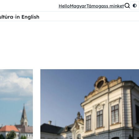
HelloMagyar
Támogass minket
ultúra
in English