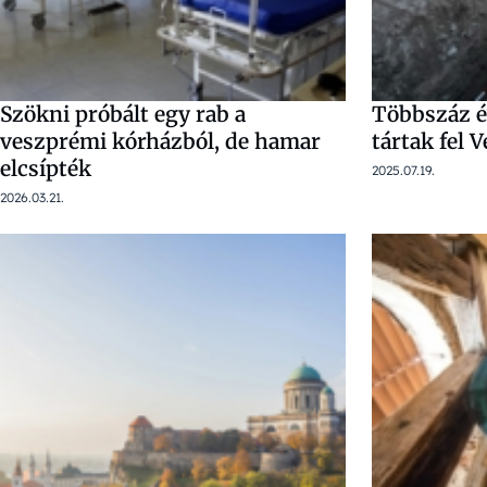
Szökni próbált egy rab a
Többszáz év
veszprémi kórházból, de hamar
tártak fel
elcsípték
2025.07.19.
2026.03.21.