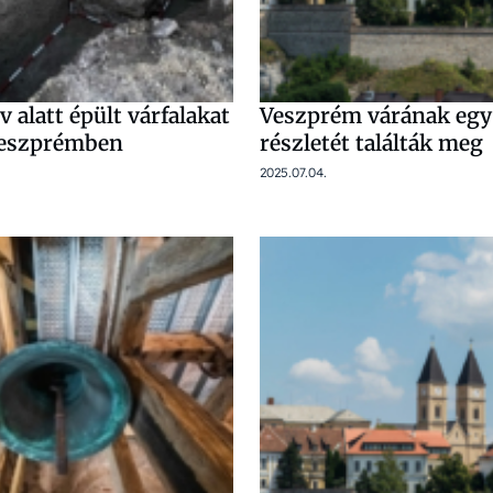
 alatt épült várfalakat
Veszprém várának egy
 Veszprémben
részletét találták meg
2025.07.04.