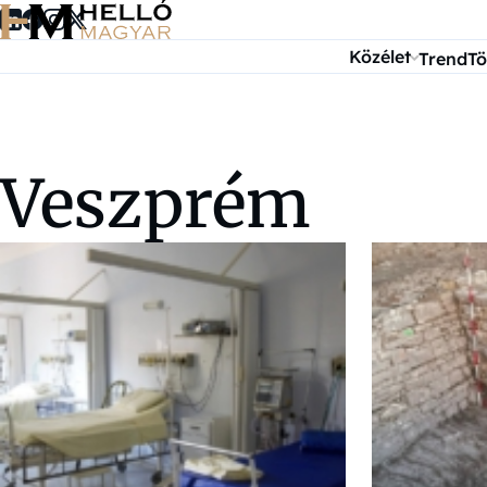
Ugrás a tartalomra
Közélet
Trend
Tö
Veszprém