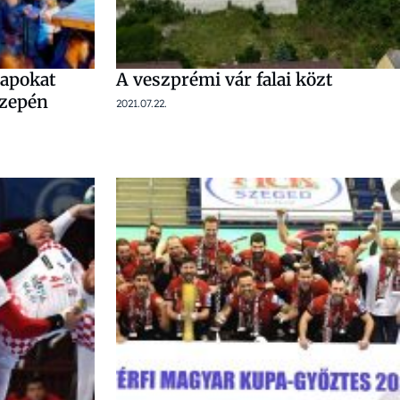
Napokat
A veszprémi vár falai közt
özepén
2021.07.22.