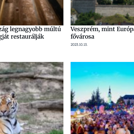
zág legnagyobb múltú
Veszprém, mint Európa
ját restaurálják
fővárosa
2023.10.13.