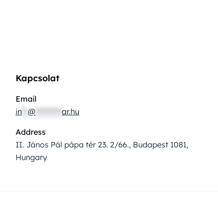
Kapcsolat
Email
in
**
@
*********
ar.hu
Address
II. János Pál pápa tér 23. 2/66., Budapest 1081,
Hungary