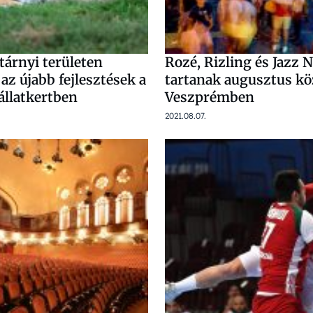
árnyi területen
Rozé, Rizling és Jazz 
z újabb fejlesztések a
tartanak augusztus k
állatkertben
Veszprémben
2021.08.07.