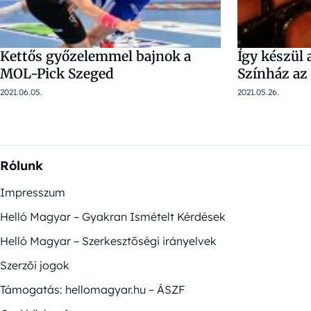
Kettős győzelemmel bajnok a
Így készül 
MOL-Pick Szeged
Színház az 
2021.06.05.
2021.05.26.
Rólunk
Impresszum
Helló Magyar – Gyakran Ismételt Kérdések
Helló Magyar – Szerkesztőségi irányelvek
Szerzői jogok
Támogatás: hellomagyar.hu – ÁSZF