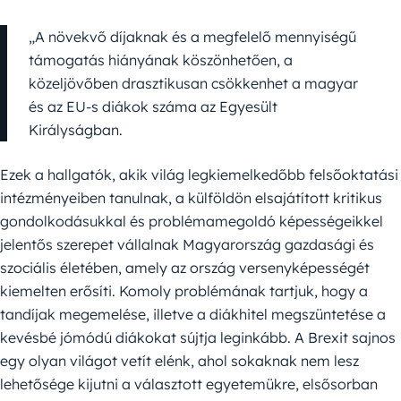
„A növekvő díjaknak és a megfelelő mennyiségű
támogatás hiányának köszönhetően, a
közeljövőben drasztikusan csökkenhet a magyar
és az EU-s diákok száma az Egyesült
Királyságban.
Ezek a hallgatók, akik világ legkiemelkedőbb felsőoktatási
intézményeiben tanulnak, a külföldön elsajátított kritikus
gondolkodásukkal és problémamegoldó képességeikkel
jelentős szerepet vállalnak Magyarország gazdasági és
szociális életében, amely az ország versenyképességét
kiemelten erősíti. Komoly problémának tartjuk, hogy a
tandíjak megemelése, illetve a diákhitel megszüntetése a
kevésbé jómódú diákokat sújtja leginkább. A Brexit sajnos
egy olyan világot vetít elénk, ahol sokaknak nem lesz
lehetősége kijutni a választott egyetemükre, elsősorban