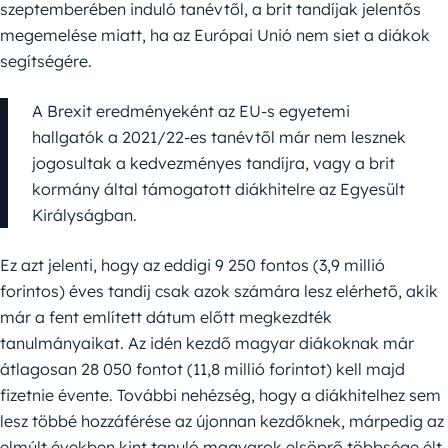
szeptemberében induló tanévtől, a brit tandíjak jelentős
megemelése miatt, ha az Európai Unió nem siet a diákok
segítségére.
A Brexit eredményeként az EU-s egyetemi
hallgatók a 2021/22-es tanévtől már nem lesznek
jogosultak a kedvezményes tandíjra, vagy a brit
kormány által támogatott diákhitelre az Egyesült
Királyságban.
Ez azt jelenti, hogy az eddigi 9 250 fontos (3,9 millió
forintos) éves tandíj csak azok számára lesz elérhető, akik
már a fent említett dátum előtt megkezdték
tanulmányaikat. Az idén kezdő magyar diákoknak már
átlagosan 28 050 fontot (11,8 millió forintot) kell majd
fizetnie évente. További nehézség, hogy a diákhitelhez sem
lesz többé hozzáférése az újonnan kezdőknek, márpedig az
elmúlt években kint tanuló magyarok elsöprő többsége élt