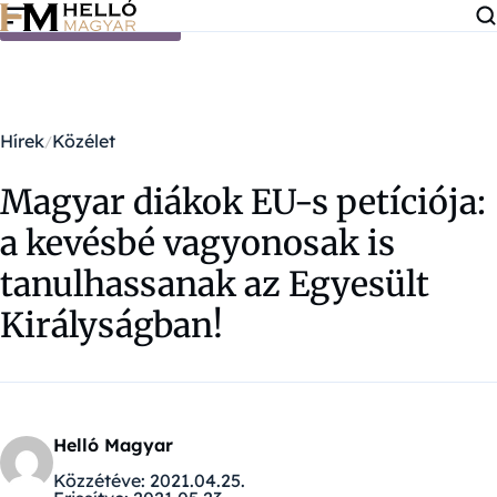
Ugrás a tartalomra
Hírek
Közélet
Magyar diákok EU-s petíciója:
a kevésbé vagyonosak is
tanulhassanak az Egyesült
Királyságban!
Helló Magyar
Közzétéve:
2021.04.25.