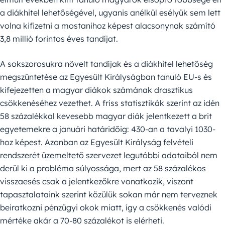
a diákhitel lehetőségével, ugyanis anélkül esélyük sem lett
volna kifizetni a mostanihoz képest alacsonynak számító
3,8 millió forintos éves tandíjat.
A sokszorosukra növelt tandíjak és a diákhitel lehetőség
megszüntetése az Egyesült Királyságban tanuló EU-s és
kifejezetten a magyar diákok számának drasztikus
csökkenéséhez vezethet. A friss statisztikák szerint az idén
58 százalékkal kevesebb magyar diák jelentkezett a brit
egyetemekre a januári határidőig: 430-an a tavalyi 1030-
hoz képest. Azonban az Egyesült Királyság felvételi
rendszerét üzemeltető szervezet legutóbbi adataiból nem
derül ki a probléma súlyossága, mert az 58 százalékos
visszaesés csak a jelentkezőkre vonatkozik, viszont
tapasztalataink szerint közülük sokan már nem terveznek
beiratkozni pénzügyi okok miatt, így a csökkenés valódi
mértéke akár a 70-80 százalékot is elérheti.