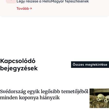
Légy részese a HelloMagyar fejlesztésének
Tovább
Kapcsolódó
Összes megtekintése
bejegyzések
Svédország egyik legősibb temetőjéből
minden koponya hiányzik