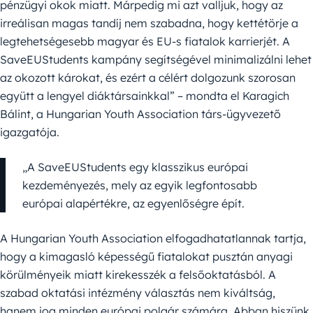
pénzügyi okok miatt. Márpedig mi azt valljuk, hogy az
irreálisan magas tandíj nem szabadna, hogy kettétörje a
legtehetségesebb magyar és EU-s fiatalok karrierjét. A
SaveEUStudents kampány segítségével minimalizálni lehet
az okozott károkat, és ezért a célért dolgozunk szorosan
együtt a lengyel diáktársainkkal” – mondta el Karagich
Bálint, a Hungarian Youth Association társ-ügyvezető
igazgatója.
„A SaveEUStudents egy klasszikus európai
kezdeményezés, mely az egyik legfontosabb
európai alapértékre, az egyenlőségre épít.
A Hungarian Youth Association elfogadhatatlannak tartja,
hogy a kimagasló képességű fiatalokat pusztán anyagi
körülményeik miatt kirekesszék a felsőoktatásból. A
szabad oktatási intézmény választás nem kiváltság,
hanem jog minden európai polgár számára. Abban hiszünk,