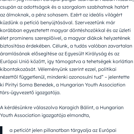
csupán az adottságok és a szorgalom szabhatnak határt
az álmoknak, a pénz sohasem. Ezért az ideális világért
küzdünk a petíció benyújtásával. Szervezetünk már
korábban egyeztetett magyar döntéshozókkal és az üzleti
élet prominens szereplőivel, a magyar diákok helyzetének
biztosítása érdekében. Célunk, a tudás valóban zavartalan
áramlásának elősegítése az Egyesült Királyság és az
Európai Unió között, igy támogatva a tehetségek korlátlan
kibontakozását. Véleményünk szerint ezzel, politikai
nézettől függetlenül, mindenki azonosulni tud” – jelentette
ki Pirityi Soma Benedek, a Hungarian Youth Association
társ-ügyvezető igazgatója.
A kérdésünkre válaszolva Karagich Bálint, a Hungarian
Youth Association igazgatója elmondta,
a petíciót jelen pillanatban tárgyalja az Európai