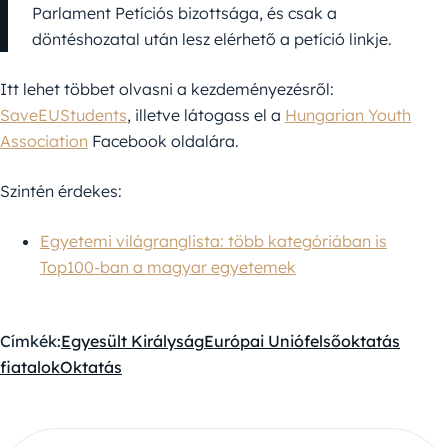
Parlament Petíciós bizottsága, és csak a
döntéshozatal után lesz elérhető a petíció linkje.
Itt lehet többet olvasni a kezdeményezésről:
SaveEUStudents
, illetve látogass el a
Hungarian Youth
Association
Facebook oldalára.
Szintén érdekes:
Egyetemi világranglista: több kategóriában is
Top100-ban a magyar egyetemek
Címkék:
Egyesült Királyság
Európai Unió
felsőoktatás
fiatalok
Oktatás