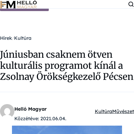
Ugrás a tartalomra
Hírek
Kultúra
Júniusban csaknem ötven
kulturális programot kínál a
Zsolnay Örökségkezelő Pécsen
Helló Magyar
Kultúra
Művészet
Kategóriák:
Közzétéve:
2021.06.04.