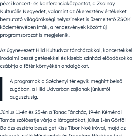
pécsi koncert- és konferenciaközpontot, a Zsolnay
Kulturális Negyedet, valamint az ókeresztény értékeket
bemutató világörökségi helyszíneket is üzemeltető ZSÖK
közleményében írták, a rendezvények között új
programsorozat is megjelenik.
Az úgynevezett Hild Kultudvar táncházakkal, koncertekkel,
irodalmi beszélgetésekkel és kisebb színházi előadásokkal
csábítja a főtér környékén andalgókat.
A programok a Széchenyi tér egyik meghitt belső
zugában, a Hild Udvarban zajlanak júniustól
augusztusig.
Június 11-én és 25-én a Tanac Táncház, 19-én Kéméndi
Tamás szólóestje várja a látogatókat, július 1-én Görföl
Balázs esztéta beszélget Kiss Tibor Noé íróval, majd az
udvarból nyíló Művészetek és Irodalom Házában tart