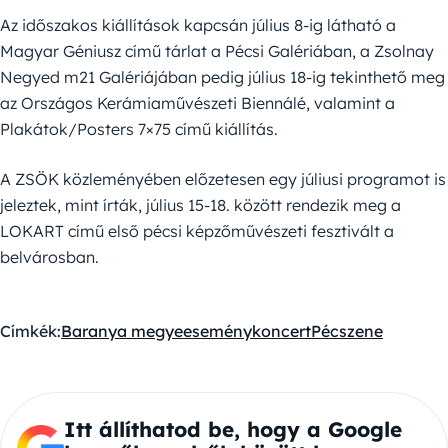
Az időszakos kiállítások kapcsán július 8-ig látható a
Magyar Géniusz című tárlat a Pécsi Galériában, a Zsolnay
Negyed m21 Galériájában pedig július 18-ig tekinthető meg
az Országos Kerámiaművészeti Biennálé, valamint a
Plakátok/Posters 7×75 című kiállítás.
A ZSÖK közleményében előzetesen egy júliusi programot is
jeleztek, mint írták, július 15-18. között rendezik meg a
LOKART című első pécsi képzőművészeti fesztivált a
belvárosban.
Címkék:
Baranya megye
esemény
koncert
Pécs
zene
Itt állíthatod be, hogy a Google