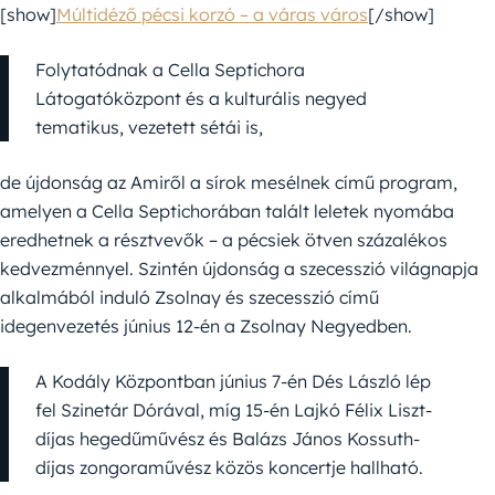
[show]
Múltidéző pécsi korzó – a váras város
[/show]
Folytatódnak a Cella Septichora
Látogatóközpont és a kulturális negyed
tematikus, vezetett sétái is,
de újdonság az Amiről a sírok mesélnek című program,
amelyen a Cella Septichorában talált leletek nyomába
eredhetnek a résztvevők – a pécsiek ötven százalékos
kedvezménnyel. Szintén újdonság a szecesszió világnapja
alkalmából induló Zsolnay és szecesszió című
idegenvezetés június 12-én a Zsolnay Negyedben.
A Kodály Központban június 7-én Dés László lép
fel Szinetár Dórával, míg 15-én Lajkó Félix Liszt-
díjas hegedűművész és Balázs János Kossuth-
díjas zongoraművész közös koncertje hallható.