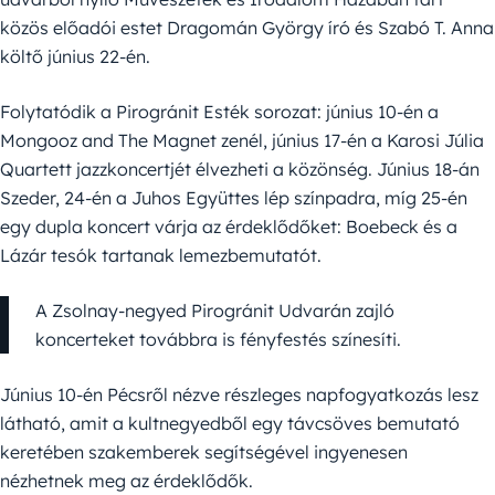
közös előadói estet Dragomán György író és Szabó T. Anna
költő június 22-én.
Folytatódik a Pirogránit Esték sorozat: június 10-én a
Mongooz and The Magnet zenél, június 17-én a Karosi Júlia
Quartett jazzkoncertjét élvezheti a közönség. Június 18-án
Szeder, 24-én a Juhos Együttes lép színpadra, míg 25-én
egy dupla koncert várja az érdeklődőket: Boebeck és a
Lázár tesók tartanak lemezbemutatót.
A Zsolnay-negyed Pirogránit Udvarán zajló
koncerteket továbbra is fényfestés színesíti.
Június 10-én Pécsről nézve részleges napfogyatkozás lesz
látható, amit a kultnegyedből egy távcsöves bemutató
keretében szakemberek segítségével ingyenesen
nézhetnek meg az érdeklődők.