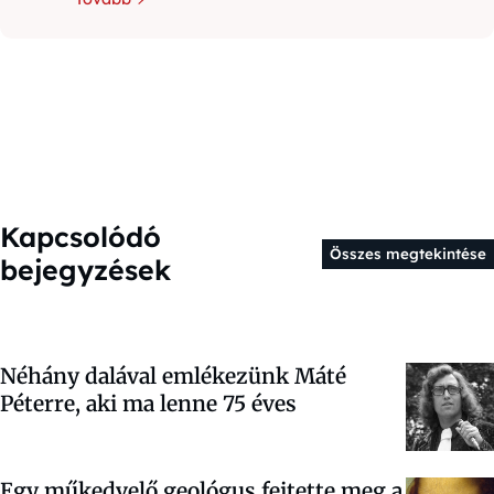
Kapcsolódó
Összes megtekintése
bejegyzések
Néhány dalával emlékezünk Máté
Péterre, aki ma lenne 75 éves
Egy műkedvelő geológus fejtette meg a