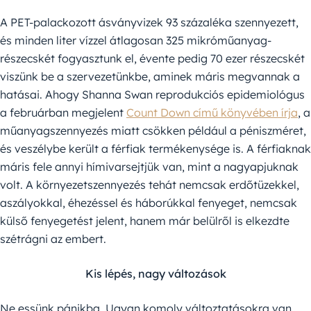
A PET-palackozott ásványvizek 93 százaléka szennyezett,
és minden liter vízzel átlagosan 325 mikróműanyag-
részecskét fogyasztunk el, évente pedig 70 ezer részecskét
viszünk be a szervezetünkbe, aminek máris megvannak a
hatásai. Ahogy Shanna Swan reprodukciós epidemiológus
a februárban megjelent
Count Down című könyvében írja
, a
műanyagszennyezés miatt csökken például a péniszméret,
és veszélybe került a férfiak termékenysége is. A férfiaknak
máris fele annyi hímivarsejtjük van, mint a nagyapjuknak
volt. A környezetszennyezés tehát nemcsak erdőtüzekkel,
aszályokkal, éhezéssel és háborúkkal fenyeget, nemcsak
külső fenyegetést jelent, hanem már belülről is elkezdte
szétrágni az embert.
Kis lépés, nagy változások
Ne essünk pánikba. Ugyan komoly változtatásokra van