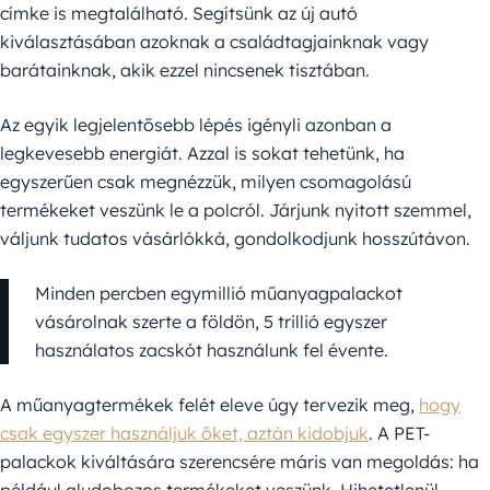
címke is megtalálható. Segítsünk az új autó
kiválasztásában azoknak a családtagjainknak vagy
barátainknak, akik ezzel nincsenek tisztában.
Az egyik legjelentősebb lépés igényli azonban a
legkevesebb energiát. Azzal is sokat tehetünk, ha
egyszerűen csak megnézzük, milyen csomagolású
termékeket veszünk le a polcról. Járjunk nyitott szemmel,
váljunk tudatos vásárlókká, gondolkodjunk hosszútávon.
Minden percben egymillió műanyagpalackot
vásárolnak szerte a földön, 5 trillió egyszer
használatos zacskót használunk fel évente.
A műanyagtermékek felét eleve úgy tervezik meg,
hogy
csak egyszer használjuk őket, aztán kidobjuk
. A PET-
palackok kiváltására szerencsére máris van megoldás: ha