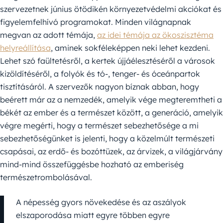
szervezetnek június ötödikén környezetvédelmi akciókat és
figyelemfelhívó programokat. Minden világnapnak
megvan az adott témája,
az idei témája az ökoszisztéma
helyreállítása
, aminek sokféleképpen neki lehet kezdeni.
Lehet szó faültetésről, a kertek újjáélesztéséről a városok
kizöldítéséről, a folyók és tó-, tenger- és óceánpartok
tisztításáról. A szervezők nagyon bíznak abban, hogy
beérett már az a nemzedék, amelyik vége megteremtheti a
békét az ember és a természet között, a generáció, amelyik
végre megérti, hogy a természet sebezhetősége a mi
sebezhetőségünket is jelenti, hogy a közelmúlt természeti
csapásai, az erdő- és bozóttüzek, az árvizek, a világjárvány
mind-mind összefüggésbe hozható az emberiség
természetrombolásával.
A népesség gyors növekedése és az aszályok
elszaporodása miatt egyre többen egyre