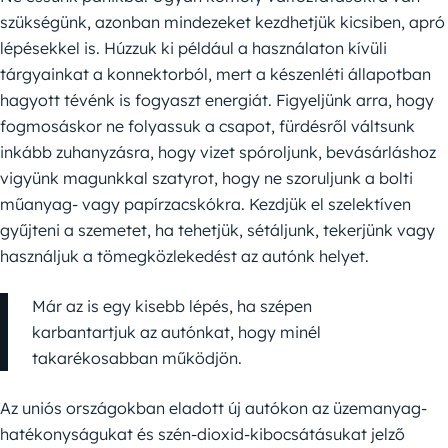
szükségünk, azonban mindezeket kezdhetjük kicsiben, apró
lépésekkel is. Húzzuk ki például a használaton kívüli
tárgyainkat a konnektorból, mert a készenléti állapotban
hagyott tévénk is fogyaszt energiát. Figyeljünk arra, hogy
fogmosáskor ne folyassuk a csapot, fürdésről váltsunk
inkább zuhanyzásra, hogy vizet spóroljunk, bevásárláshoz
vigyünk magunkkal szatyrot, hogy ne szoruljunk a bolti
műanyag- vagy papírzacskókra. Kezdjük el szelektíven
gyűjteni a szemetet, ha tehetjük, sétáljunk, tekerjünk vagy
használjuk a tömegközlekedést az autónk helyet.
Már az is egy kisebb lépés, ha szépen
karbantartjuk az autónkat, hogy minél
takarékosabban működjön.
Az uniós országokban eladott új autókon az üzemanyag-
hatékonyságukat és szén-dioxid-kibocsátásukat jelző