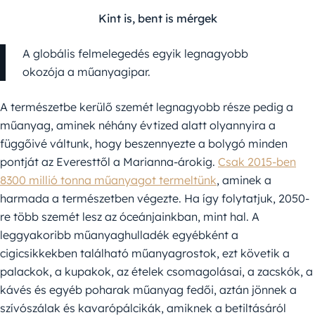
Kint is, bent is mérgek
A globális felmelegedés egyik legnagyobb
okozója a műanyagipar.
A természetbe kerülő szemét legnagyobb része pedig a
műanyag, aminek néhány évtized alatt olyannyira a
függőivé váltunk, hogy beszennyezte a bolygó minden
pontját az Everesttől a Marianna-árokig.
Csak 2015-ben
8300 millió tonna műanyagot termeltünk
, aminek a
harmada a természetben végezte. Ha így folytatjuk, 2050-
re több szemét lesz az óceánjainkban, mint hal. A
leggyakoribb műanyaghulladék egyébként a
cigicsikkekben található műanyagrostok, ezt követik a
palackok, a kupakok, az ételek csomagolásai, a zacskók, a
kávés és egyéb poharak műanyag fedői, aztán jönnek a
szívószálak és kavarópálcikák, amiknek a betiltásáról