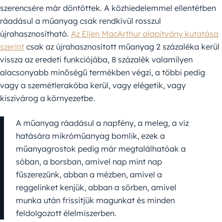
szerencsére már döntöttek. A közhiedelemmel ellentétben
ráadásul a műanyag csak rendkívül rosszul
újrahasznosítható.
Az Ellen MacArthur alapítvány kutatása
szerint
csak az újrahasznosított műanyag 2 százaléka kerül
vissza az eredeti funkciójába, 8 százalék valamilyen
alacsonyabb minőségű termékben végzi, a többi pedig
vagy a szemétlerakóba kerül, vagy elégetik, vagy
kiszivárog a környezetbe.
A műanyag ráadásul a napfény, a meleg, a víz
hatására mikróműanyag bomlik, ezek a
műanyagrostok pedig már megtalálhatóak a
sóban, a borsban, amivel nap mint nap
fűszerezünk, abban a mézben, amivel a
reggelinket kenjük, abban a sörben, amivel
munka után frissítjük magunkat és minden
feldolgozott élelmiszerben.