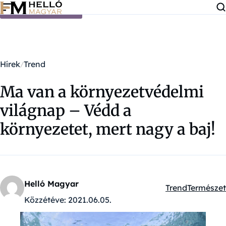
Ugrás a tartalomra
Hírek
Trend
Ma van a környezetvédelmi
világnap – Védd a
környezetet, mert nagy a baj!
Helló Magyar
Trend
Természet
Kategóriák:
Közzétéve:
2021.06.05.