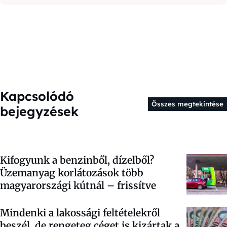
Kapcsolódó
Összes megtekintése
bejegyzések
Kifogyunk a benzinből, dízelből?
Üzemanyag korlátozások több
magyarországi kútnál – frissítve
Mindenki a lakossági feltételekről
beszél, de rengeteg céget is kizártak a