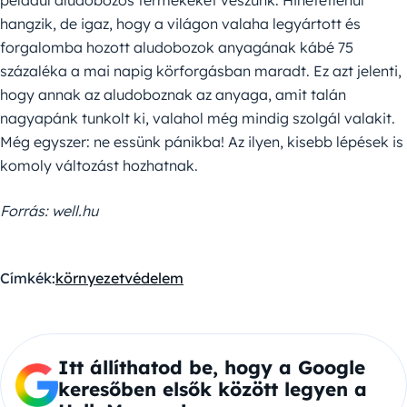
például aludobozos termékeket veszünk. Hihetetlenül
hangzik, de igaz, hogy a világon valaha legyártott és
forgalomba hozott aludobozok anyagának kábé 75
százaléka a mai napig körforgásban maradt. Ez azt jelenti,
hogy annak az aludoboznak az anyaga, amit talán
nagyapánk tunkolt ki, valahol még mindig szolgál valakit.
Még egyszer: ne essünk pánikba! Az ilyen, kisebb lépések is
komoly változást hozhatnak.
Forrás: well.hu
Címkék:
környezetvédelem
Itt állíthatod be, hogy a Google
keresőben elsők között legyen a