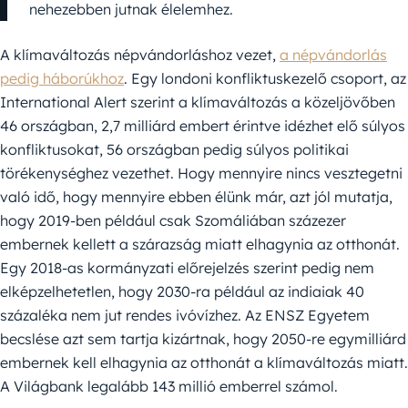
nehezebben jutnak élelemhez.
A klímaváltozás népvándorláshoz vezet,
a népvándorlás
pedig háborúkhoz
. Egy londoni konfliktuskezelő csoport, az
International Alert szerint a klímaváltozás a közeljövőben
46 országban, 2,7 milliárd embert érintve idézhet elő súlyos
konfliktusokat, 56 országban pedig súlyos politikai
törékenységhez vezethet. Hogy mennyire nincs vesztegetni
való idő, hogy mennyire ebben élünk már, azt jól mutatja,
hogy 2019-ben például csak Szomáliában százezer
embernek kellett a szárazság miatt elhagynia az otthonát.
Egy 2018-as kormányzati előrejelzés szerint pedig nem
elképzelhetetlen, hogy 2030-ra például az indiaiak 40
százaléka nem jut rendes ivóvízhez. Az ENSZ Egyetem
becslése azt sem tartja kizártnak, hogy 2050-re egymilliárd
embernek kell elhagynia az otthonát a klímaváltozás miatt.
A Világbank legalább 143 millió emberrel számol.