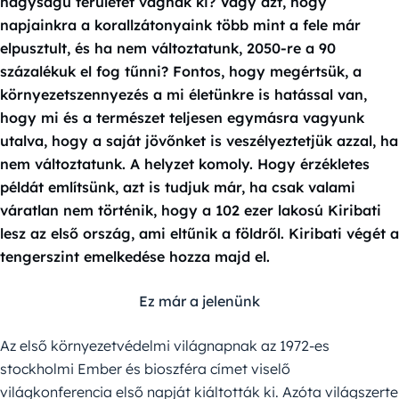
nagyságú területet vágnak ki? Vagy azt, hogy
napjainkra a korallzátonyaink több mint a fele már
elpusztult, és ha nem változtatunk, 2050-re a 90
százalékuk el fog tűnni? Fontos, hogy megértsük, a
környezetszennyezés a mi életünkre is hatással van,
hogy mi és a természet teljesen egymásra vagyunk
utalva, hogy a saját jövőnket is veszélyeztetjük azzal, ha
nem változtatunk. A helyzet komoly. Hogy érzékletes
példát említsünk, azt is tudjuk már, ha csak valami
váratlan nem történik, hogy a 102 ezer lakosú Kiribati
lesz az első ország, ami eltűnik a földről. Kiribati végét a
tengerszint emelkedése hozza majd el.
Ez már a jelenünk
Az első környezetvédelmi világnapnak az 1972-es
stockholmi Ember és bioszféra címet viselő
világkonferencia első napját kiáltották ki. Azóta világszerte