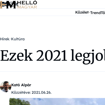
Ugrás a tartalomra
Közélet
Trend
Tö
Hírek
Kultúra
Ezek 2021 leg
Kató Alpár
Közzétéve:
2021.06.26.