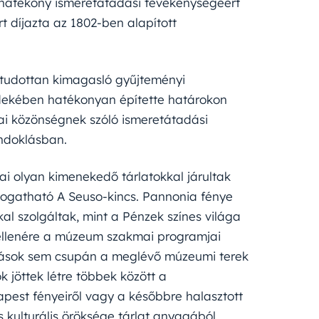
, hatékony ismeretátadási tevékenységéért
 díjazta az 1802-ben alapított
tudottan kimagasló gyűjteményi
dekében hatékonyan építette határokon
zai közönségnek szóló ismeretátadási
indoklásban.
i olyan kimenekedő tárlatokkal járultak
látogatható A Seuso-kincs. Pannonia fénye
kkal szolgáltak, mint a Pénzek színes világa
 ellenére a múzeum szakmai programjai
llítások sem csupán a meglévő múzeumi terek
k jöttek létre többek között a
apest fényeiről vagy a későbbre halasztott
 kulturális öröksége tárlat anyagából.