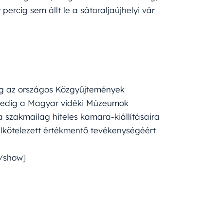
 percig sem állt le a sátoraljaújhelyi vár
eg az országos Közgyűjtemények
 pedig a Magyar vidéki Múzeumok
 a szakmailag hiteles kamara-kiállításaira
lkötelezett értékmentő tevékenységéért
/show]