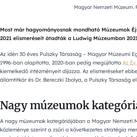
Magyar Nemzeti Múzeum. F
Most már hagyományosnak mondható Múzeumok Éjs
2021 elismeréseit átadták a Ludwig Múzeumban 2021.
Az idén 30 éves Pulszky Társaság – Magyar Múzeumi E
1996-ban alapította, 2020-ban pedig megújította
Az É
kiemelkedő intézményeit díjazza. Az elismeréseket ebbe
államtitkár és Dr. Bereczki Ibolya, a Pulszky Társaság e
Nagy múzeumok kategóri
A nagy múzeumok kategóriájában a Magyar Nemzeti Mú
közleménye szerint a zsűri a következetes stratégia men