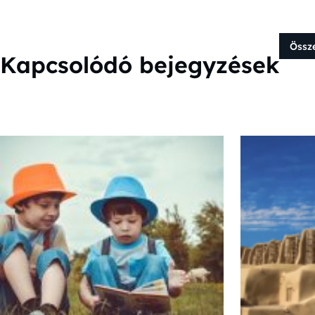
Össz
Kapcsolódó bejegyzések