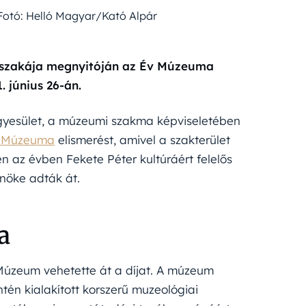
otó: Helló Magyar/Kató Alpár
zakája megnyitóján az Év Múzeuma
 június 26-án.
gyesület, a múzeumi szakma képviseletében
v Múzeuma
elismerést, amivel a szakterület
n az évben Fekete Péter kultúráért felelős
lnöke adták át.
a
zeum vehetette át a díjat. A múzeum
tén kialakított korszerű muzeológiai