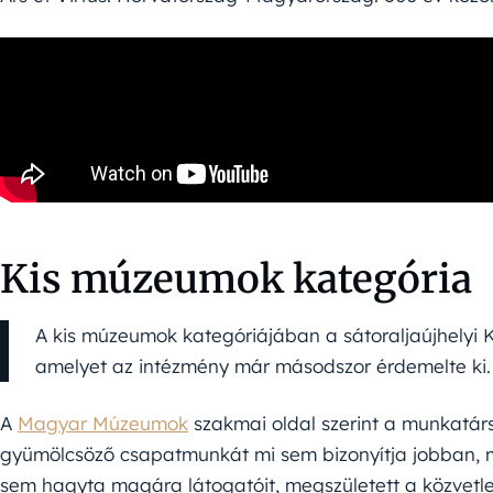
Kis múzeumok kategória
A kis múzeumok kategóriájában a sátoraljaújhelyi K
amelyet az intézmény már másodszor érdemelte ki.
A
Magyar Múzeumok
szakmai oldal szerint a munkatár
gyümölcsöző csapatmunkát mi sem bizonyítja jobban, m
sem hagyta magára látogatóit, megszületett a közve