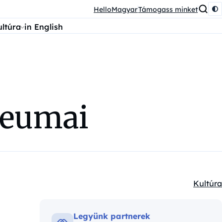
HelloMagyar
Támogass minket
ultúra
in English
zeumai
Kultúra
Kategór
Legyünk partnerek