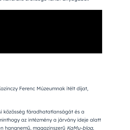
azinczy Ferenc Múzeumnak ítélt díjat,
si közösség fáradhatatlanságát és a
inthogy az intézmény a járvány ideje alatt
tlen hangnemű, magazinszerű
KaMu-blog
,