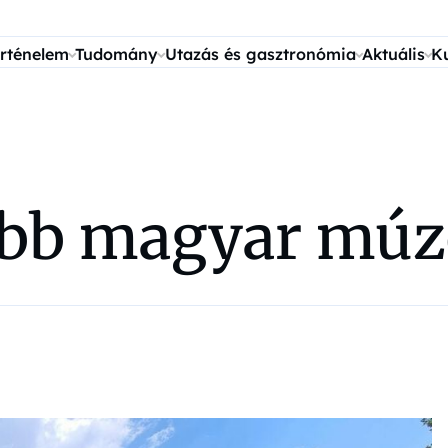
rténelem
Tudomány
Utazás és gasztronómia
Aktuális
K
jobb magyar mú