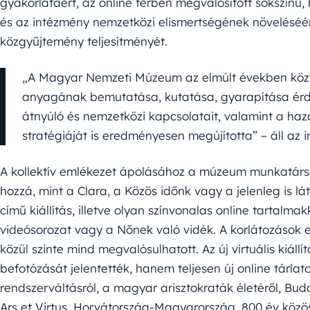
gyakorlatáért, az online térben megvalósított sokszínű
és az intézmény nemzetközi elismertségének növeléséért
közgyűjtemény teljesítményét.
„A Magyar Nemzeti Múzeum az elmúlt években köz
anyagának bemutatása, kutatása, gyarapítása ér
átnyúló és nemzetközi kapcsolatait, valamint a ha
stratégiáját is eredményesen megújította” – áll az 
A kollektív emlékezet ápolásához a múzeum munkatársa
hozzá, mint a Clara, a Közös időnk vagy a jelenleg is 
című kiállítás, illetve olyan színvonalas online tartalma
videósorozat vagy a Nőnek való vidék. A korlátozások
közül szinte mind megvalósulhatott. Az új virtuális kiá
befotózását jelentették, hanem teljesen új online tárlato
rendszerváltásról, a magyar arisztokraták életéről, Bud
Ars et Virtus. Horvátország-Magyarország. 800 év közös