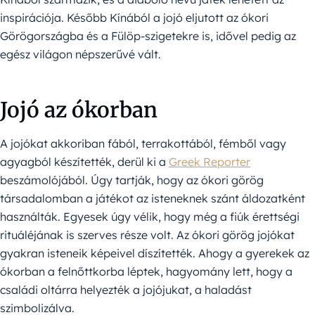
inspirációja. Később Kínából a jojó eljutott az ókori
Görögországba és a Fülöp-szigetekre is, idővel pedig az
egész világon népszerűvé vált.
Jojó az ókorban
A jojókat akkoriban fából, terrakottából, fémből vagy
agyagból készítették, derül ki a
Greek Reporter
beszámolójából. Úgy tartják, hogy az ókori görög
társadalomban a játékot az isteneknek szánt áldozatként
használták. Egyesek úgy vélik, hogy még a fiúk érettségi
rituáléjának is szerves része volt. Az ókori görög jojókat
gyakran isteneik képeivel díszítették. Ahogy a gyerekek az
ókorban a felnőttkorba léptek, hagyomány lett, hogy a
családi oltárra helyezték a jojójukat, a haladást
szimbolizálva.