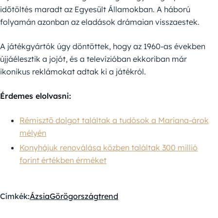
időtöltés maradt az Egyesült Államokban. A háború
folyamán azonban az eladások drámaian visszaestek.
A játékgyártók úgy döntöttek, hogy az 1960-as években
újjáélesztik a jojót, és a televízióban ekkoriban már
ikonikus reklámokat adtak ki a játékról.
Érdemes elolvasni:
Rémisztő dolgot találtak a tudósok a Mariana-árok
mélyén
Konyhájuk renoválása közben találtak 300 millió
forint értékben érméket
Címkék:
Ázsia
Görögország
trend