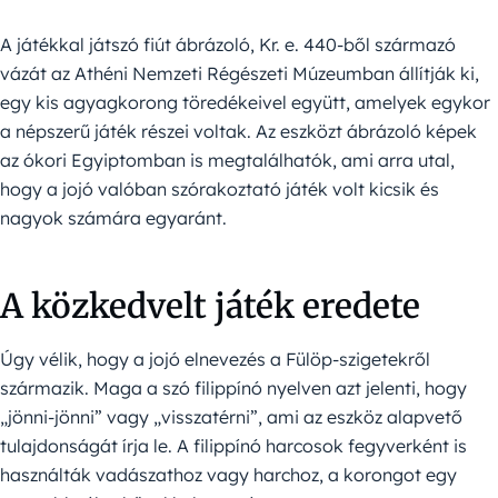
A játékkal játszó fiút ábrázoló, Kr. e. 440-ből származó
vázát az Athéni Nemzeti Régészeti Múzeumban állítják ki,
egy kis agyagkorong töredékeivel együtt, amelyek egykor
a népszerű játék részei voltak. Az eszközt ábrázoló képek
az ókori Egyiptomban is megtalálhatók, ami arra utal,
hogy a jojó valóban szórakoztató játék volt kicsik és
nagyok számára egyaránt.
A közkedvelt játék eredete
Úgy vélik, hogy a jojó elnevezés a Fülöp-szigetekről
származik. Maga a szó filippínó nyelven azt jelenti, hogy
„jönni-jönni” vagy „visszatérni”, ami az eszköz alapvető
tulajdonságát írja le. A filippínó harcosok fegyverként is
használták vadászathoz vagy harchoz, a korongot egy