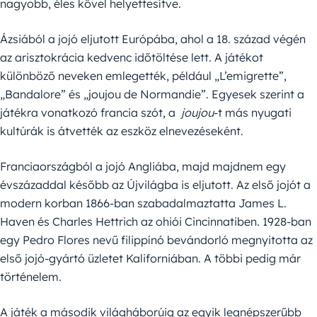
nagyobb, éles kővel helyettesítve.
Ázsiából a jojó eljutott Európába, ahol a 18. század végén
az arisztokrácia kedvenc időtöltése lett. A játékot
különböző neveken emlegették, például „L’emigrette”,
„Bandalore” és „joujou de Normandie”. Egyesek szerint a
játékra vonatkozó francia szót, a
joujou
-t más nyugati
kultúrák is átvették az eszköz elnevezéseként.
Franciaországból a jojó Angliába, majd majdnem egy
évszázaddal később az Újvilágba is eljutott. Az első jojót a
modern korban 1866-ban szabadalmaztatta James L.
Haven és Charles Hettrich az ohiói Cincinnatiben. 1928-ban
egy Pedro Flores nevű filippínó bevándorló megnyitotta az
első jojó-gyártó üzletet Kaliforniában. A többi pedig már
történelem.
A játék a második világháborúig az egyik legnépszerűbb