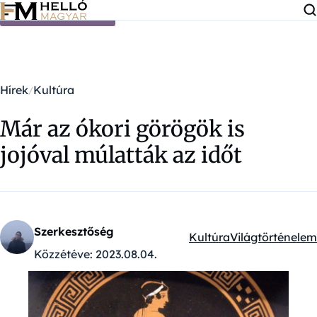
Ugrás a tartalomra
Hírek
Kultúra
Már az ókori görögök is
jojóval múlatták az időt
Szerkesztőség
Kultúra
Világtörténelem
Kategóriák:
Közzétéve:
2023.08.04.