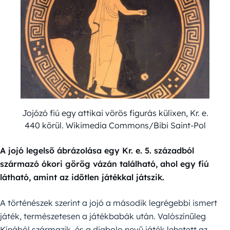
Jojózó fiú egy attikai vörös figurás külixen, Kr. e.
440 körül. Wikimedia Commons/Bibi Saint-Pol
A jojó legelső ábrázolása egy Kr. e. 5. századból
származó ókori görög vázán található, ahol egy fiú
látható, amint az időtlen játékkal játszik.
A történészek szerint a jojó a második legrégebbi ismert
játék, természetesen a játékbabák után. Valószínűleg
Kínából származik, és a diabolo nevű játék lehetett az