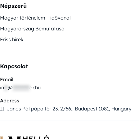
Népszerű
Magyar történelem – idővonal
Magyarország Bemutatása
Friss hírek
Kapcsolat
Email
in
**
@
*********
ar.hu
Address
II. János Pál pápa tér 23. 2/66., Budapest 1081, Hungary