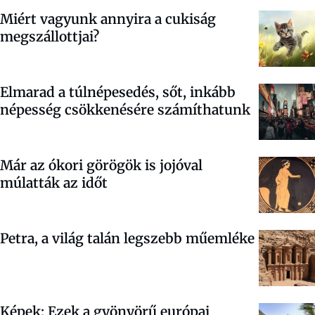
Miért vagyunk annyira a cukiság
megszállottjai?
Elmarad a túlnépesedés, sőt, inkább
népesség csökkenésére számíthatunk
Már az ókori görögök is jojóval
múlatták az időt
Petra, a világ talán legszebb műemléke
Képek: Ezek a gyönyörű európai