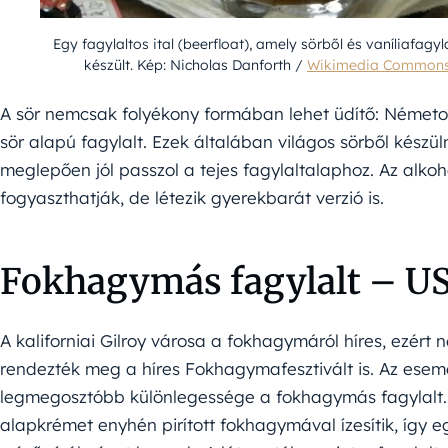
Egy fagylaltos ital (beerfloat), amely sörből és vaníliafagyl
készült. Kép: Nicholas Danforth /
Wikimedia Common
A sör nemcsak folyékony formában lehet üdítő: Németo
sör alapú fagylalt. Ezek általában világos sörből készü
meglepően jól passzol a tejes fagylaltalaphoz. Az alkoh
fogyaszthatják, de létezik gyerekbarát verzió is.
Fokhagymás fagylalt – U
A kaliforniai Gilroy városa a fokhagymáról híres, ezért n
rendezték meg a híres Fokhagymafesztivált is. Az esem
legmegosztóbb különlegessége a fokhagymás fagylalt.
alapkrémet enyhén pirított fokhagymával ízesítik, így e