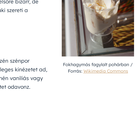
lsőre bizarr, de
ki szereti a
szén szénpor
Fokhagymás fagylalt pohárban /
leges kinézetet ad,
Forrás:
Wikimedia Commons
yhén vaníliás vagy
tet odavonz.