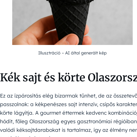
Illusztráció – AI által generált kép
Kék sajt és körte Olaszors
Ez az ízpárosítás elég bizarrnak tűnhet, de az összetev
passzolnak: a kékpenészes sajt intenzív, csípős karakte
körte lágyítja. A gourmet éttermek kedvenc kombinációj
hódít, főleg Olaszország egyes gasztronómiai régióiban
valódi kéksajtdarabokat is tartalmaz, így az élmény n