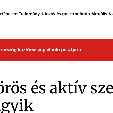
rténelem
Tudomány
Utazás és gasztronómia
Aktuális
K
arország köztársasági elnöki posztjára
ös és aktív sze
agyik