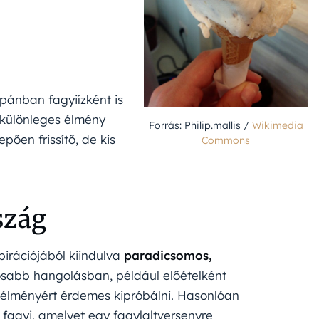
apánban fagyiízként is
n különleges élmény
Forrás: Philip.mallis /
Wikimedia
ően frissítő, de kis
Commons
szág
pirációjából kiindulva
paradicsomos,
ósabb hangolásban, például előételként
s élményért érdemes kipróbálni. Hasonlóan
fagyi, amelyet egy fagylaltversenyre