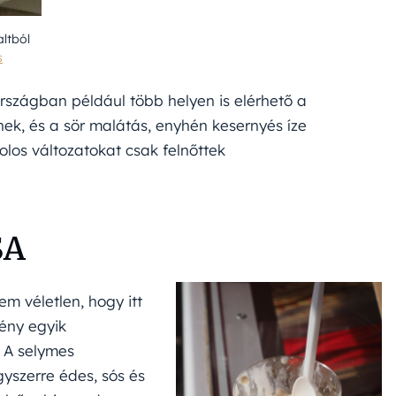
altból
s
rszágban például több helyen is elérhető a
lnek, és a sör malátás, enyhén kesernyés íze
olos változatokat csak felnőttek
SA
em véletlen, hogy itt
ény egyik
 A selymes
gyszerre édes, sós és