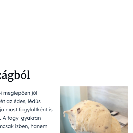
zágból
ői meglepően jól
rét az édes, lédús
a most fagylaltként is
. A fagyi gyakran
emcsak ízben, hanem