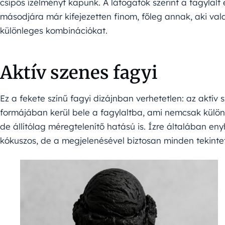
csípős ízélményt kapunk. A látogatók szerint a fagylalt e
másodjára már kifejezetten finom, főleg annak, aki vala
különleges kombinációkat.
Aktív szenes fagyi
Ez a fekete színű fagyi dizájnban verhetetlen: az aktív 
formájában kerül bele a fagylaltba, ami nemcsak külön
de állítólag méregtelenítő hatású is. Ízre általában en
kókuszos, de a megjelenésével biztosan minden tekinte