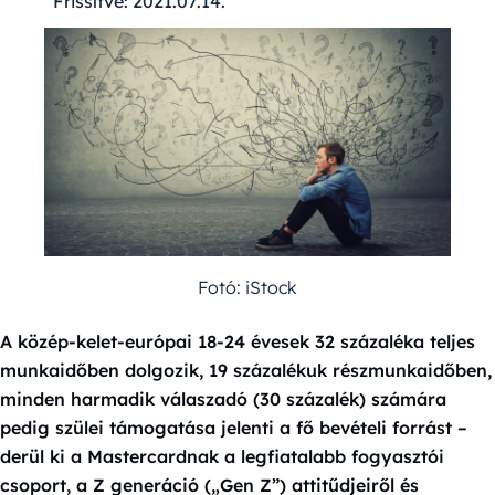
Frissítve:
2021.07.14.
Fotó: iStock
A közép-kelet-európai 18-24 évesek 32 százaléka teljes
munkaidőben dolgozik, 19 százalékuk részmunkaidőben,
minden harmadik válaszadó (30 százalék) számára
pedig szülei támogatása jelenti a fő bevételi forrást –
derül ki a Mastercardnak a legfiatalabb fogyasztói
csoport, a Z generáció („Gen Z”) attitűdjeiről és