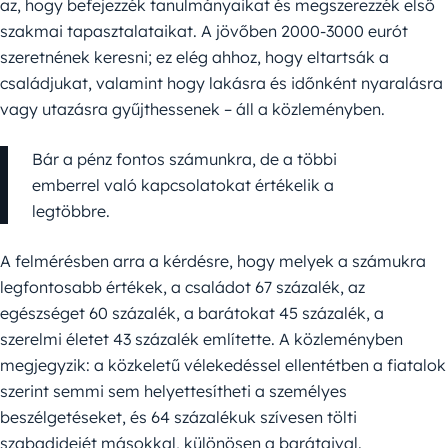
az, hogy befejezzék tanulmányaikat és megszerezzék első
szakmai tapasztalataikat. A jövőben 2000-3000 eurót
szeretnének keresni; ez elég ahhoz, hogy eltartsák a
családjukat, valamint hogy lakásra és időnként nyaralásra
vagy utazásra gyűjthessenek – áll a közleményben.
Bár a pénz fontos számunkra, de a többi
emberrel való kapcsolatokat értékelik a
legtöbbre.
A felmérésben arra a kérdésre, hogy melyek a számukra
legfontosabb értékek, a családot 67 százalék, az
egészséget 60 százalék, a barátokat 45 százalék, a
szerelmi életet 43 százalék említette. A közleményben
megjegyzik: a közkeletű vélekedéssel ellentétben a fiatalok
szerint semmi sem helyettesítheti a személyes
beszélgetéseket, és 64 százalékuk szívesen tölti
szabadidejét másokkal, különösen a barátaival.