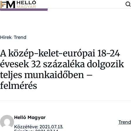
Ugrás a tartalomra
Hírek
Trend
A közép-kelet-európai 18-24
évesek 32 százaléka dolgozik
teljes munkaidőben –
felmérés
Helló Magyar
Trend
Kateg
Közzétéve:
2021.07.13.