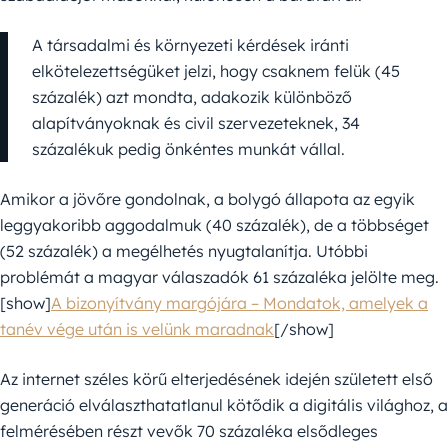
A társadalmi és környezeti kérdések iránti
elkötelezettségüket jelzi, hogy csaknem felük (45
százalék) azt mondta, adakozik különböző
alapítványoknak és civil szervezeteknek, 34
százalékuk pedig önkéntes munkát vállal.
Amikor a jövőre gondolnak, a bolygó állapota az egyik
leggyakoribb aggodalmuk (40 százalék), de a többséget
(52 százalék) a megélhetés nyugtalanítja. Utóbbi
problémát a magyar válaszadók 61 százaléka jelölte meg.
[show]
A bizonyítvány margójára – Mondatok, amelyek a
tanév vége után is velünk maradnak
[/show]
Az internet széles körű elterjedésének idején született első
generáció elválaszthatatlanul kötődik a digitális világhoz, a
felmérésében részt vevők 70 százaléka elsődleges