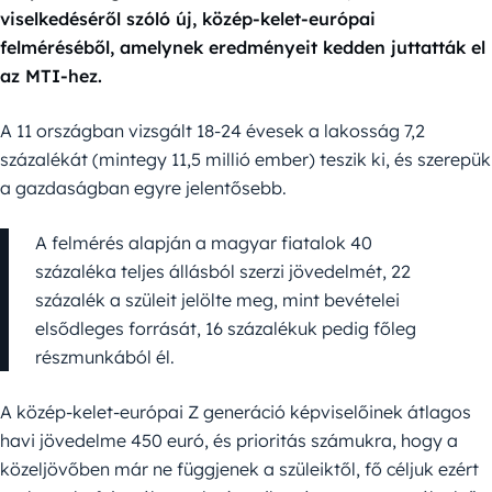
viselkedéséről szóló új, közép-kelet-európai
felméréséből, amelynek eredményeit kedden juttatták el
az MTI-hez.
A 11 országban vizsgált 18-24 évesek a lakosság 7,2
százalékát (mintegy 11,5 millió ember) teszik ki, és szerepük
a gazdaságban egyre jelentősebb.
A felmérés alapján a magyar fiatalok 40
százaléka teljes állásból szerzi jövedelmét, 22
százalék a szüleit jelölte meg, mint bevételei
elsődleges forrását, 16 százalékuk pedig főleg
részmunkából él.
A közép-kelet-európai Z generáció képviselőinek átlagos
havi jövedelme 450 euró, és prioritás számukra, hogy a
közeljövőben már ne függjenek a szüleiktől, fő céljuk ezért