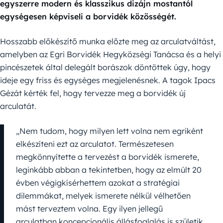
egyszerre modern és klasszikus dizájn mostantól
egységesen képviseli a borvidék közösségét.
Hosszabb előkészítő munka előzte meg az arculatváltást,
amelyben az Egri Borvidék Hegyközségi Tanácsa és a helyi
pincészetek által delegált borászok döntöttek úgy, hogy
ideje egy friss és egységes megjelenésnek. A tagok Ipacs
Gézát kérték fel, hogy tervezze meg a borvidék új
arculatát.
„Nem tudom, hogy milyen lett volna nem egriként
elkészíteni ezt az arculatot. Természetesen
megkönnyítette a tervezést a borvidék ismerete,
leginkább abban a tekintetben, hogy az elmúlt 20
évben végigkísérhettem azokat a stratégiai
dilemmákat, melyek ismerete nélkül vélhetően
mást terveztem volna. Egy ilyen jellegű
arculatban koncepcionális állásfoglalás is születik