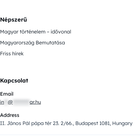
Népszerű
Magyar történelem – idővonal
Magyarország Bemutatása
Friss hírek
Kapcsolat
Email
in
**
@
*********
ar.hu
Address
II. János Pál pápa tér 23. 2/66., Budapest 1081, Hungary