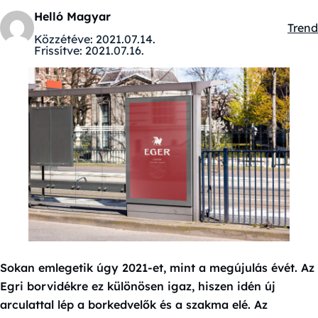
Helló Magyar
Trend
Kateg
Közzétéve:
2021.07.14.
Frissítve:
2021.07.16.
Sokan emlegetik úgy 2021-et, mint a megújulás évét. Az
Egri borvidékre ez különösen igaz, hiszen idén új
arculattal lép a borkedvelők és a szakma elé. Az