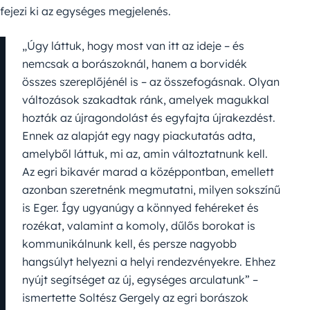
fejezi ki az egységes megjelenés.
„Úgy láttuk, hogy most van itt az ideje – és
nemcsak a borászoknál, hanem a borvidék
összes szereplőjénél is – az összefogásnak. Olyan
változások szakadtak ránk, amelyek magukkal
hozták az újragondolást és egyfajta újrakezdést.
Ennek az alapját egy nagy piackutatás adta,
amelyből láttuk, mi az, amin változtatnunk kell.
Az egri bikavér marad a középpontban, emellett
azonban szeretnénk megmutatni, milyen sokszínű
is Eger. Így ugyanúgy a könnyed fehéreket és
rozékat, valamint a komoly, dűlős borokat is
kommunikálnunk kell, és persze nagyobb
hangsúlyt helyezni a helyi rendezvényekre. Ehhez
nyújt segítséget az új, egységes arculatunk” –
ismertette Soltész Gergely az egri borászok