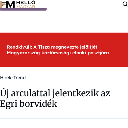
Ugrás a tartalomra
Rendkívüli: A Tisza megnevezte jelöltjét
Magyarország köztársasági elnöki posztjára
Hírek
Trend
Új arculattal jelentkezik az
Egri borvidék