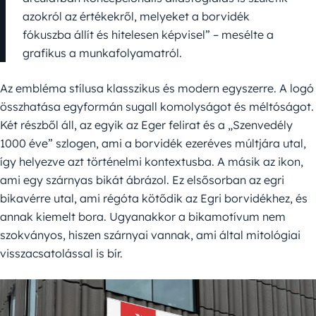
azokról az értékekről, melyeket a borvidék
fókuszba állít és hitelesen képvisel” – mesélte a
grafikus a munkafolyamatról.
Az embléma stílusa klasszikus és modern egyszerre. A logó
összhatása egyformán sugall komolyságot és méltóságot.
Két részből áll, az egyik az Eger felirat és a „Szenvedély
1000 éve” szlogen, ami a borvidék ezeréves múltjára utal,
így helyezve azt történelmi kontextusba. A másik az ikon,
ami egy szárnyas bikát ábrázol. Ez elsősorban az egri
bikavérre utal, ami régóta kötődik az Egri borvidékhez, és
annak kiemelt bora. Ugyanakkor a bikamotívum nem
szokványos, hiszen szárnyai vannak, ami által mitológiai
visszacsatolással is bír.