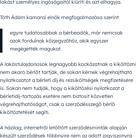
lakást személyes ingóságaitól kiüríti és azt elhagyja.
Tóth Ádám kamarai elnök megfogalmazása szerint
egyre tudatosabbak a bérbeadók, már nemcsak
azok fordulnak közjegyzőhöz, akik egyszer
megégették magukat.
A lakástulajdonosok legnagyobb kockázatnak a kiköltözni
nem akaró bérlőt tartják, de sokan kérnek végrehajtható
nyilatkozatot a bérleti díj és rezsiköltségek megfizetésére
is. Sokan nem tudják, hogy a kiköltözési nyilatkozat a
bérletidíj-tartozás esetére nem biztosít közvetlen
végrehajthatóságot, csak a szerződésszegő bérlő
kiköltöztetését segíti.
A házilag, internetről letöltött szerződésminták alapján
készült szerződések többnyire nem az adott jogviszonyra