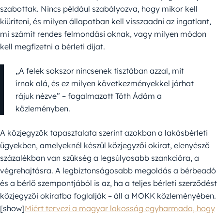
szabottak. Nincs például szabályozva, hogy mikor kell
kiüríteni, és milyen állapotban kell visszaadni az ingatlant,
mi számít rendes felmondási oknak, vagy milyen módon
kell megfizetni a bérleti díjat.
„A felek sokszor nincsenek tisztában azzal, mit
írnak alá, és ez milyen következményekkel járhat
rájuk nézve” – fogalmazott Tóth Ádám a
közleményben.
A közjegyzők tapasztalata szerint azokban a lakásbérleti
ügyekben, amelyeknél készül közjegyzői okirat, elenyésző
százalékban van szükség a legsúlyosabb szankcióra, a
végrehajtásra. A legbiztonságosabb megoldás a bérbeadó
és a bérlő szempontjából is az, ha a teljes bérleti szerződést
közjegyzői okiratba foglalják – áll a MOKK közleményében.
[show]
Miért tervezi a magyar lakosság egyharmada, hogy