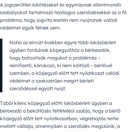
A jogszerűtlen kikötéseket és egymásnak ellentmondó
szabályokat tartalmazó házilagos szerződésekkel az a fő
probléma, hogy jogvita esetén nem nyújtanak valódi
védelmet egyik félnek sem.
Noha az elmúlt években egyre több lakásbérleti
ügyben fordulnak közjegyzőhöz a bérbeadók,
hogy biztosítsák magukat a problémás –
nemfizető, károkozó, ki nem költöző – bérlővel
szemben, a közjegyző előtt tett nyilatkozat valódi
védelmet a szakszerűen megírt bérleti
szerződéssel együtt nyújt.
Tízből kilenc közjegyző előtti lakásbérleti ügyben a
bérbeadó a beköltözés féltételéül szabja, hogy a bérlő
közjegyző előtt tett nyilatkozatban, végrehajtás terhe
mellett vállalja, amennyiben a szerződés megszűnik, a