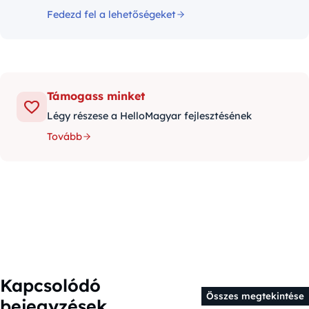
Fedezd fel a lehetőségeket
Támogass minket
Légy részese a HelloMagyar fejlesztésének
Tovább
Kapcsolódó
Összes megtekintése
bejegyzések