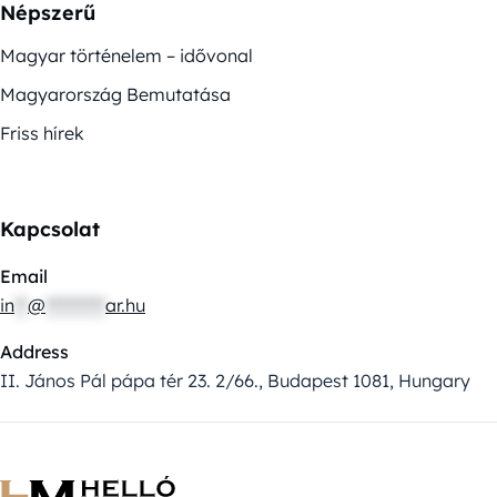
Népszerű
Magyar történelem – idővonal
Magyarország Bemutatása
Friss hírek
Kapcsolat
Email
in
**
@
*********
ar.hu
Address
II. János Pál pápa tér 23. 2/66., Budapest 1081, Hungary