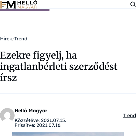
Ugrás a tartalomra
Hírek
Trend
Ezekre figyelj, ha
ingatlanbérleti szerződést
írsz
Helló Magyar
Trend
Kateg
Közzétéve:
2021.07.15.
Frissítve:
2021.07.16.