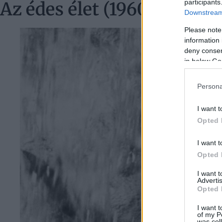
participants
Az édes élet (1960)
Downstream 
Please note
information 
deny consent
in below Go
Persona
I want t
Opted 
I want t
Opted 
I want 
Advertis
Opted 
I want t
of my P
was col