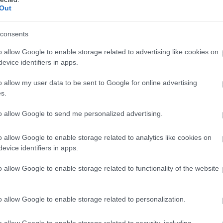
Out
consents
o allow Google to enable storage related to advertising like cookies on
evice identifiers in apps.
o allow my user data to be sent to Google for online advertising
s.
to allow Google to send me personalized advertising.
o allow Google to enable storage related to analytics like cookies on
evice identifiers in apps.
es élet hivatalos előzetes
o allow Google to enable storage related to functionality of the website
jéről a legnehezebb ma elképzelni, hogy
o allow Google to enable storage related to personalization.
lönösen Anita Ekberg jelenete a Trevi-kútban
olikus Egyház vulgárisnak és dekadensnek
o allow Google to enable storage related to security, including