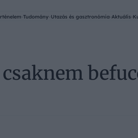
rténelem
Tudomány
Utazás és gasztronómia
Aktuális
K
 csaknem befuc