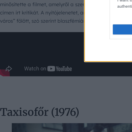
minősítette a filmet, amelyről a szentszék újságja, a 
authenti
címen írt kritikát. A nyitójelenetet, amelyben Krisztus sz
város” fölött, szó szerint blaszfémiának minősítették a
Taxisofőr (1976)