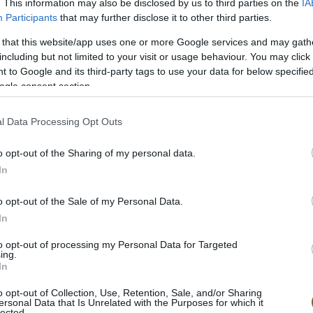
. This information may also be disclosed by us to third parties on the
IA
Participants
that may further disclose it to other third parties.
 that this website/app uses one or more Google services and may gath
including but not limited to your visit or usage behaviour. You may click 
 to Google and its third-party tags to use your data for below specifi
ogle consent section.
l Data Processing Opt Outs
o opt-out of the Sharing of my personal data.
In
o opt-out of the Sale of my Personal Data.
In
to opt-out of processing my Personal Data for Targeted
ing.
In
o opt-out of Collection, Use, Retention, Sale, and/or Sharing
ersonal Data that Is Unrelated with the Purposes for which it
lected.