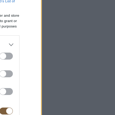
B’s List of
er and store
to grant or
ed purposes