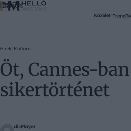
Ugrás a tartalomra
Közélet
Trend
Tö
Hírek
Kultúra
Öt, Cannes-ban
sikertörténet
disPlayer