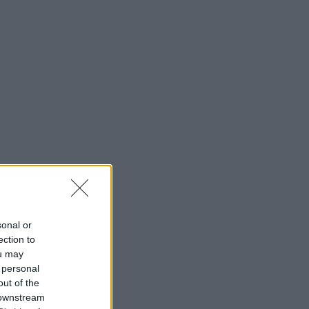
sonal or
ection to
ou may
 personal
out of the
 downstream