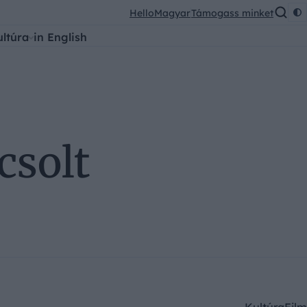
HelloMagyar
Támogass minket
ultúra
in English
csolt