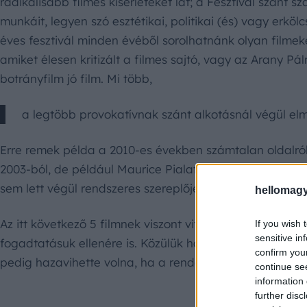
radikálisabb filmes kísérleteket lát; a Fesztivál szánt
munkáit, legyen szó esztétikai, politikai (és) vagy erkö
éves fesztivál minden évéből sorolhatnánk olyan filmek
amiket élesen kritizált a filmes sajtó, vagy az Arany P
botrányfilm jó film. Mi több,
a legtöbb provokatívnak szánt alkotásnál végül elm
Erre remek példa a 2010-es években számtalan oldalról
2003-ból, de például Maurice Pialat a maga idején erő
sem lett végül rendszeres szereplője a legjobb filmeke
hellomagy
Az itt következő 5 filmnek viszont vitathatatlan kultusz
If you wish 
sensitive in
fogadtatásuk ellenére is. Közülük három a zúgolódás el
confirm you
pedig hazavihette volna, ha a rendező kissé visszafogja
continue se
information 
further disc