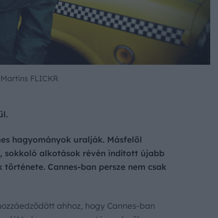
 Martins FLICKR
l.
ilmes hagyományok uralják. Másfelől
, sokkoló alkotások révén indított újabb
ak története. Cannes-ban persze nem csak
 hozzáedződött ahhoz, hogy Cannes-ban