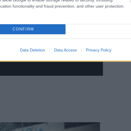
L’Osservatore Romano
„Az undorító élet”
cation functionality and fraud prevention, and other user protection.
obrát egy helikopterrel szállítják „az örök
 hatvanas években.
CONFIRM
Data Deletion
Data Access
Privacy Policy