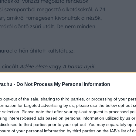
 szándékkal vonzza megosztó rendezők
lcsi szempontból megosztó alkotásokról. A 74
et, amikről tömegesen kivonultak a nézők,
álmáról döntő zsűri utált. De nem minden
arad a hőn áhított kultstátusz.
 cincált
Adèle élete
vagy
A barna nyúl
snek vélt
A sátán árnyékában
című filmje
t tartalmazó válogatásoknak.
ar.hu -
Do Not Process My Personal Information
a alakult ki ellentmondásos Cannes-i
to opt-out of the sale, sharing to third parties, or processing of your per
formation for targeted advertising by us, please use the below opt-out s
lenére is hazavihette az Arany Pálmát. Egy
r selection. Please note that after your opt-out request is processed y
 zabolátlan nyelvét.
eing interest-based ads based on personal information utilized by us or
disclosed to third parties prior to your opt-out. You may separately opt-
losure of your personal information by third parties on the IAB’s list of