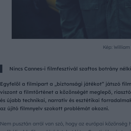
Kép: William
Nincs Cannes-i filmfesztivál szaftos botrány nélkü
Egyfelől a filmipart a „biztonsági játékot” játszó f
viszont a filmtörténet a közönségét meglepő, riasztó
és újabb technikai, narratív és esztétikai forradalm
az újító filmnyelv szokott problémát okozni.
Nem pusztán arról van szó, hogy az európai közönség