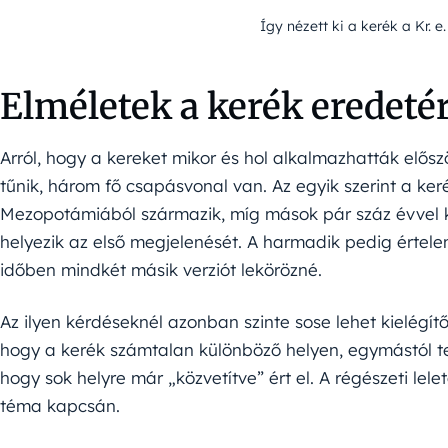
Így nézett ki a kerék a Kr. e
Elméletek a kerék eredeté
Arról, hogy a kereket mikor és hol alkalmazhatták elős
tűnik, három fő csapásvonal van. Az egyik szerint a ker
Mezopotámiából származik, míg mások pár száz évvel k
helyezik az első megjelenését. A harmadik pedig értele
időben mindkét másik verziót lekörözné.
Az ilyen kérdéseknél azonban szinte sose lehet kielégítő,
hogy a kerék számtalan különböző helyen, egymástól telj
hogy sok helyre már „közvetítve” ért el. A régészeti le
téma kapcsán.