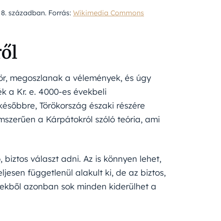
. 8. században. Forrás:
Wikimedia Commons
ről
zör, megoszlanak a vélemények, és úgy
ék a Kr. e. 4000-es évekbeli
ésőbbre, Törökország északi részére
mszerűen a Kárpátokról szóló teória, ami
 biztos választ adni. Az is könnyen lehet,
esen függetlenül alakult ki, de az biztos,
letekből azonban sok minden kiderülhet a