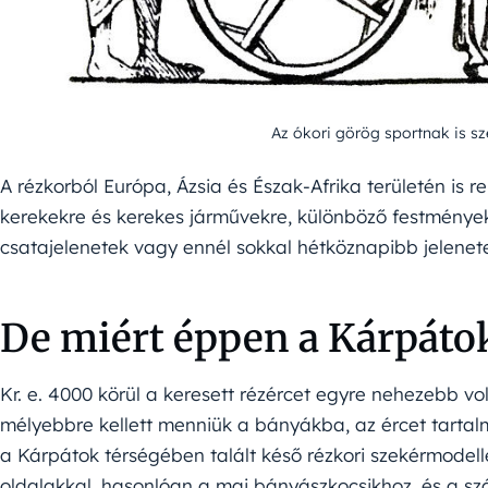
Az ókori görög sportnak is s
A rézkorból Európa, Ázsia és Észak-Afrika területén is r
kerekekre és kerekes járművekre, különböző festménye
csatajelenetek vagy ennél sokkal hétköznapibb jelenete
De miért éppen a Kárpáto
Kr. e. 4000 körül a keresett rézércet egyre nehezebb v
mélyebbre kellett menniük a bányákba, az ércet tartalm
a Kárpátok térségében talált késő rézkori szekérmodell
oldalakkal, hasonlóan a mai bányászkocsikhoz, és a sz