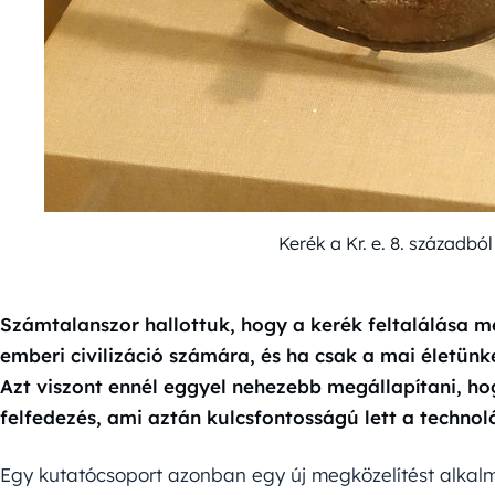
Kerék a Kr. e. 8. század
Számtalanszor hallottuk, hogy a kerék feltalálása m
emberi civilizáció számára, és ha csak a mai életün
Azt viszont ennél eggyel nehezebb megállapítani, hog
felfedezés, ami aztán kulcsfontosságú lett a technol
Egy kutatócsoport azonban egy új megközelítést alkalm