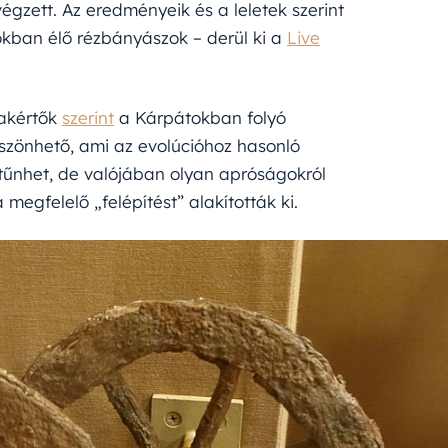
gzett. Az eredményeik és a leletek szerint
tokban élő rézbányászok – derül ki a
Live
zakértők
szerint
a Kárpátokban folyó
öszönhető, ami az evolúcióhoz hasonló
 tűnhet, de valójában olyan apróságokról
 megfelelő „felépítést” alakították ki.