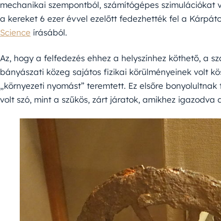
mechanikai szempontból, számítógépes szimulációkat vé
a kereket 6 ezer évvel ezelőtt fedezhették fel a Kárpá
Science
írásából.
Az, hogy a felfedezés ehhez a helyszínhez köthető, a s
bányászati közeg sajátos fizikai körülményeinek volt k
„környezeti nyomást” teremtett. Ez elsőre bonyolultnak
volt szó, mint a szűkös, zárt járatok, amikhez igazodva a