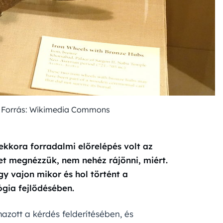
ból Forrás: Wikimedia Commons
ekkora forradalmi előrelépés volt az
ket megnézzük, nem nehéz rájönni, miért.
y vajon mikor és hol történt a
ógia fejlődésében.
azott a kérdés felderítésében, és