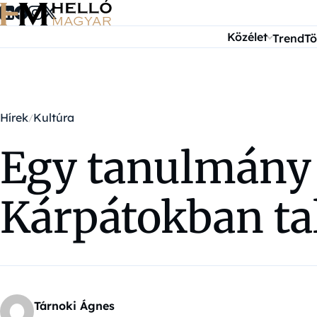
Ugrás a tartalomra
Közélet
Trend
Tö
Hírek
Kultúra
Egy tanulmány s
Kárpátokban tal
Tárnoki Ágnes