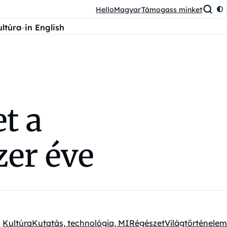
HelloMagyar
Támogass minket
ultúra
in English
t a
zer éve
Kultúra
Kutatás, technológia, MI
Régészet
Világtörténelem