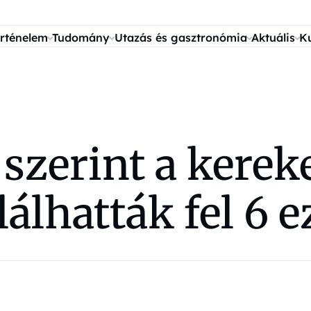
rténelem
Tudomány
Utazás és gasztronómia
Aktuális
K
zerint a kereke
álhatták fel 6 e