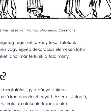
zerves része volt. Forrás: Wikimedia Commons
engeteg régészeti bizonyítékot találunk
ken vagy egyéb dekorációs elemeken látni
ket, ahol már feltűnik a találmány.
k?
olt megtalálni, így a bányászoknak
azó konténerekkel együtt. Az erre szolgáló,
ek téglalap alakúak, trapéz alakú
ámítógépes szimuláció és ami ennél is