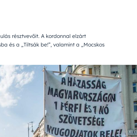
lás résztvevőit. A kordonnal elzárt
a és a „Tiltsák be!”, valamint a „Mocskos