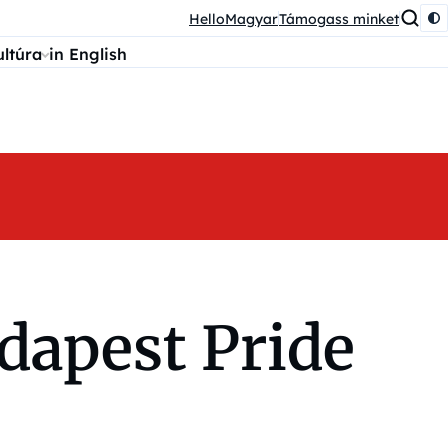
HelloMagyar
Támogass minket
ultúra
in English
dapest Pride