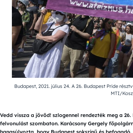
Budapest, 2021. július 24. A 26. Budapest Pride részt
MTI/Koszt
Vedd vissza a jövőd! szlogennel rendezték meg a 26. 
felvonulást szombaton. Karácsony Gergely főpolgárm
hangsúlyozta, hogy Budapest sokszínű és befogadó. 