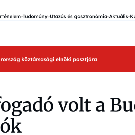
rténelem
Tudomány
Utazás és gasztronómia
Aktuális
K
arország köztársasági elnöki posztjára
ogadó volt a Bu
tók