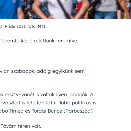
t Pride 2021, fotó: MTI
Teremtő képére lettünk teremtve.
nyian szabadok, addig egyikünk sem
 résztvevőnél is voltak ilyen lobogók. A
lóit is lehetett látni. Több politikus is
abó Tímea és Tordai Bence (Párbeszéd).
Fővám téren volt.