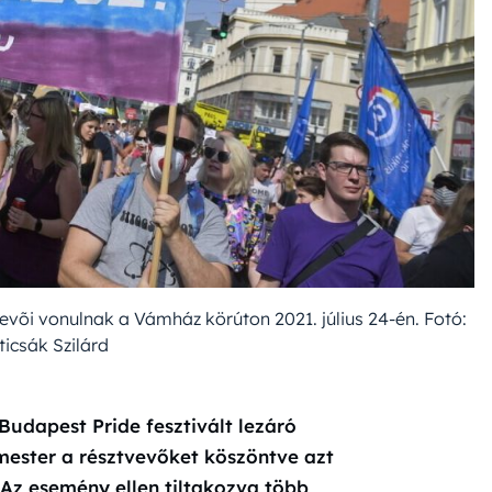
vevõi vonulnak a Vámház körúton 2021. július 24-én. Fotó:
icsák Szilárd
Budapest Pride fesztivált lezáró
ester a résztvevőket köszöntve azt
Az esemény ellen tiltakozva több