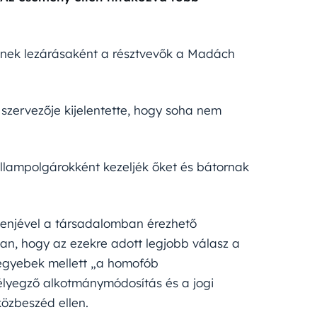
nek lezárásaként a résztvevők a Madách
 szervezője kijelentette, hogy soha nem
lampolgárokként kezeljék őket és bátornak
ogenjével a társadalomban érezhető
an, hogy az ezekre adott legjobb válasz a
, egyebek mellett „a homofób
yegző alkotmánymódosítás és a jogi
közbeszéd ellen.