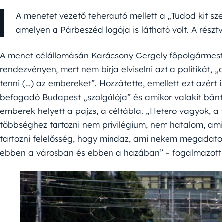
A menetet vezető teherautó mellett a „Tudod kit szere
amelyen a Párbeszéd logója is látható volt. A részt
A menet célállomásán Karácsony Gergely főpolgármeste
rendezvényen, mert nem bírja elviselni azt a politikát
tenni (…) az embereket”. Hozzátette, emellett ezt azért 
befogadó Budapest „szolgálója” és amikor valakit bánt
emberek helyett a pajzs, a céltábla. „Hetero vagyok, 
többséghez tartozni nem privilégium, nem hatalom, amiv
tartozni felelősség, hogy mindaz, ami nekem megadato
ebben a városban és ebben a hazában” – fogalmazott