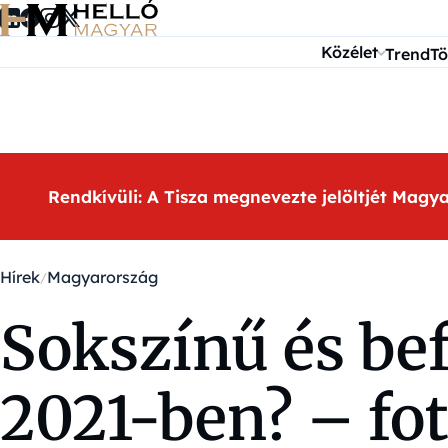
Ugrás a tartalomra
Közélet
Trend
Tö
Rendkívüli: A Tisza megnevezte jelöltjét Magy
Hírek
Magyarország
Sokszínű és bef
2021-ben? – fo