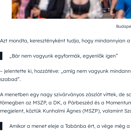
Budapes
Azt mondta, keresztényként tudja, hogy mindannyian a 
„Bár nem vagyunk egyformák, egyenlők igen”
– jelentette ki, hozzátéve: „amíg nem vagyunk mindan
szabad”.
A menetben egy nagy szivárványos zászlót vittek, de sok
tömegben az MSZP, a DK, a Párbeszéd és a Momentum zász
megjelent, köztük Kunhalmi Ágnes (MSZP), valamint Sz
Amikor a menet eleje a Tabánba ért, a vége még a 