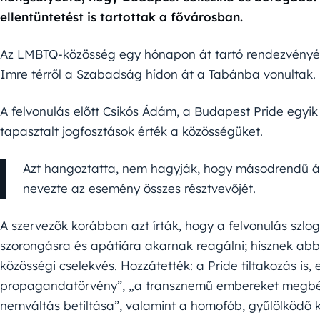
ellentüntetést is tartottak a fővárosban.
Az LMBTQ-közösség egy hónapon át tartó rendezvényé
Imre térről a Szabadság hídon át a Tabánba vonultak.
A felvonulás előtt Csikós Ádám, a Budapest Pride egyik
tapasztalt jogfosztások érték a közösségüket.
Azt hangoztatta, nem hagyják, hogy másodrendű ál
nevezte az esemény összes résztvevőjét.
A szervezők korábban azt írták, hogy a felvonulás szl
szorongásra és apátiára akarnak reagálni; hisznek abb
közösségi cselekvés. Hozzátették: a Pride tiltakozás is
propagandatörvény”, „a transznemű embereket megbél
nemváltás betiltása”, valamint a homofób, gyűlölködő 