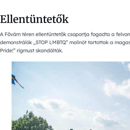
Ellentüntetők
A Fővám téren ellentüntetők csoportja fogadta a felvonu
demonstrálók „STOP LMBTQ” molinót tartottak a magasb
Pride!” rigmust skandálták.