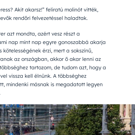
ss? Akit akarsz!” feliratú molinót vitték,
vevők rendőri felvezetéssel haladtak.
r azt mondta, azért vesz részt a
, „ami nap mint nap egyre gonoszabbá akarja
is kötelességének érzi, mert a sokszínű,
anak az országban, akkor ő akar lenni az
a többséghez tartozom, de tudom azt, hogy a
el vissza kell élnünk. A többséghez
tt, mindenki másnak is megadatott legyen
.