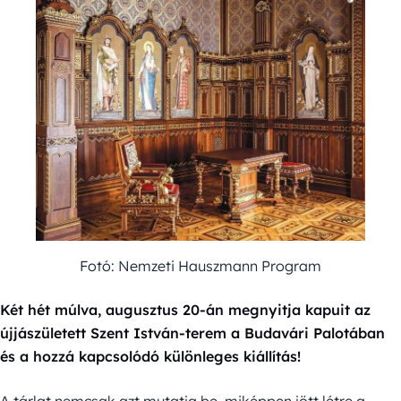
Fotó: Nemzeti Hauszmann Program
Két hét múlva, augusztus 20-án megnyitja kapuit az
újjászületett Szent István-terem a Budavári Palotában
és a hozzá kapcsolódó különleges kiállítás!
A tárlat nemcsak azt mutatja be, miképpen jött létre a