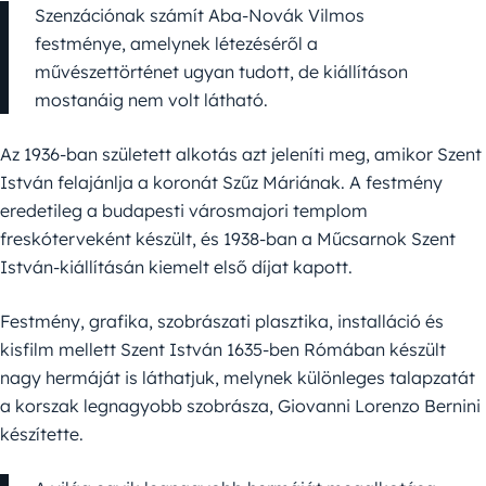
Szenzációnak számít Aba-Novák Vilmos
festménye, amelynek létezéséről a
művészettörténet ugyan tudott, de kiállításon
mostanáig nem volt látható.
Az 1936-ban született alkotás azt jeleníti meg, amikor Szent
István felajánlja a koronát Szűz Máriának. A festmény
eredetileg a budapesti városmajori templom
freskóterveként készült, és 1938-ban a Műcsarnok Szent
István-kiállításán kiemelt első díjat kapott.
Festmény, grafika, szobrászati plasztika, installáció és
kisfilm mellett Szent István 1635-ben Rómában készült
nagy hermáját is láthatjuk, melynek különleges talapzatát
a korszak legnagyobb szobrásza, Giovanni Lorenzo Bernini
készítette.