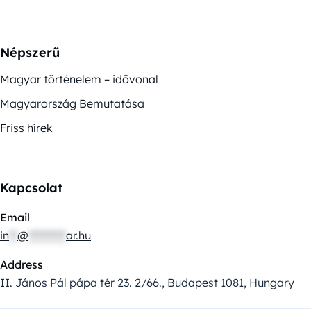
Népszerű
Magyar történelem – idővonal
Magyarország Bemutatása
Friss hírek
Kapcsolat
Email
in
**
@
*********
ar.hu
Address
II. János Pál pápa tér 23. 2/66., Budapest 1081, Hungary