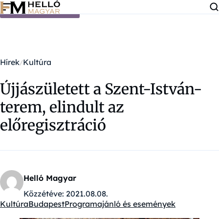
Ugrás a tartalomra
Hírek
Kultúra
Újjászületett a Szent-István-
terem, elindult az
előregisztráció
Helló Magyar
Közzétéve:
2021.08.08.
Kultúra
Budapest
Programajánló és események
Kategóriák: