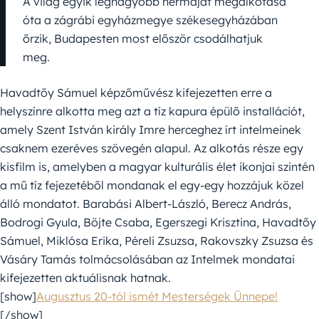
A világ egyik legnagyobb hermáját megalkotása
óta a zágrábi egyházmegye székesegyházában
őrzik, Budapesten most először csodálhatjuk
meg.
Havadtőy Sámuel képzőművész kifejezetten erre a
helyszínre alkotta meg azt a tíz kapura épülő installációt,
amely Szent István király Imre herceghez írt intelmeinek
csaknem ezeréves szövegén alapul. Az alkotás része egy
kisfilm is, amelyben a magyar kulturális élet ikonjai szintén
a mű tíz fejezetéből mondanak el egy-egy hozzájuk közel
álló mondatot. Barabási Albert-László, Berecz András,
Bodrogi Gyula, Böjte Csaba, Egerszegi Krisztina, Havadtőy
Sámuel, Miklósa Erika, Péreli Zsuzsa, Rakovszky Zsuzsa és
Vásáry Tamás tolmácsolásában az Intelmek mondatai
kifejezetten aktuálisnak hatnak.
[show]
Augusztus 20-tól ismét Mesterségek Ünnepe!
[/show]