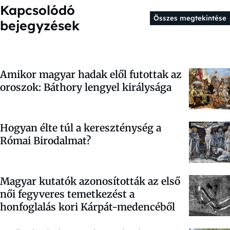
Kapcsolódó
Összes megtekintése
bejegyzések
Amikor magyar hadak elől futottak az
oroszok: Báthory lengyel királysága
Hogyan élte túl a kereszténység a
Római Birodalmat?
Magyar kutatók azonosították az első
női fegyveres temetkezést a
honfoglalás kori Kárpát-medencéből