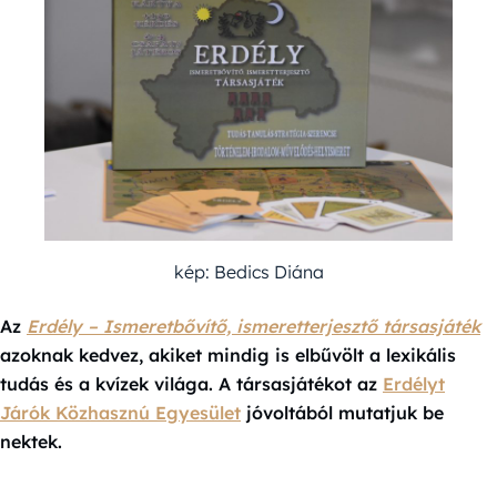
kép: Bedics Diána
Az
Erdély – Ismeretbővítő, ismeretterjesztő társasjáték
azoknak kedvez, akiket mindig is elbűvölt a lexikális
tudás és a kvízek világa. A társasjátékot az
Erdélyt
Járók Közhasznú Egyesület
jóvoltából mutatjuk be
nektek.