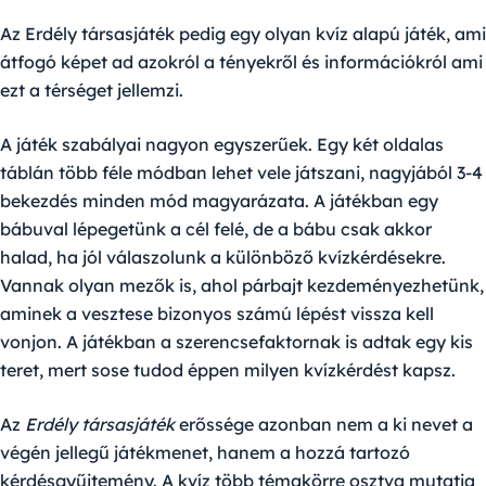
Az Erdély társasjáték pedig egy olyan kvíz alapú játék, ami
átfogó képet ad azokról a tényekről és információkról ami
ezt a térséget jellemzi.
A játék szabályai nagyon egyszerűek. Egy két oldalas
táblán több féle módban lehet vele játszani, nagyjából 3-4
bekezdés minden mód magyarázata. A játékban egy
bábuval lépegetünk a cél felé, de a bábu csak akkor
halad, ha jól válaszolunk a különböző kvízkérdésekre.
Vannak olyan mezők is, ahol párbajt kezdeményezhetünk,
aminek a vesztese bizonyos számú lépést vissza kell
vonjon. A játékban a szerencsefaktornak is adtak egy kis
teret, mert sose tudod éppen milyen kvízkérdést kapsz.
Az
Erdély társasjáték
erőssége azonban nem a ki nevet a
végén jellegű játékmenet, hanem a hozzá tartozó
kérdésgyűjtemény. A kvíz több témakörre osztva mutatja