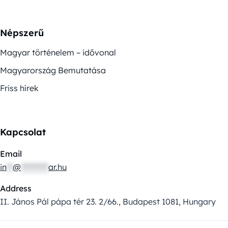
Népszerű
Magyar történelem – idővonal
Magyarország Bemutatása
Friss hírek
Kapcsolat
Email
in
**
@
*********
ar.hu
Address
II. János Pál pápa tér 23. 2/66., Budapest 1081, Hungary