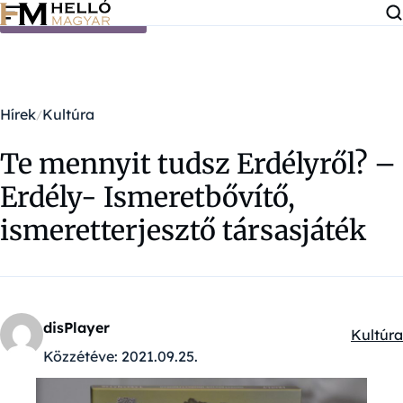
Ugrás a tartalomra
Hírek
Kultúra
Te mennyit tudsz Erdélyről? –
Erdély- Ismeretbővítő,
ismeretterjesztő társasjáték
disPlayer
Kultúra
Kategór
Közzétéve:
2021.09.25.