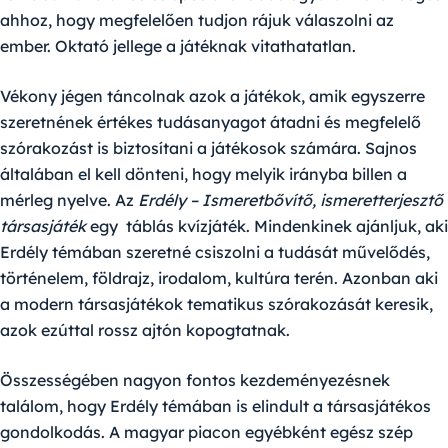
ahhoz, hogy megfelelően tudjon rájuk válaszolni az
ember. Oktató jellege a játéknak vitathatatlan.
Vékony jégen táncolnak azok a játékok, amik egyszerre
szeretnének értékes tudásanyagot átadni és megfelelő
szórakozást is biztosítani a játékosok számára. Sajnos
általában el kell dönteni, hogy melyik irányba billen a
mérleg nyelve. Az
Erdély – Ismeretbővítő, ismeretterjesztő
társasjáték
egy táblás kvízjáték. Mindenkinek ajánljuk, aki
Erdély témában szeretné csiszolni a tudását művelődés,
történelem, földrajz, irodalom, kultúra terén. Azonban aki
a modern társasjátékok tematikus szórakozását keresik,
azok ezúttal rossz ajtón kopogtatnak.
Összességében nagyon fontos kezdeményezésnek
találom, hogy Erdély témában is elindult a társasjátékos
gondolkodás. A magyar piacon egyébként egész szép