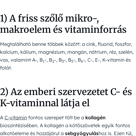
1) A friss szőlő mikro-,
makroelem és vitaminforrás
Megtalálható benne többek között: a cink, fluorid, foszfor,
kalcium, kálium, magnézium, mangán, nátrium, réz, szelén,
vas, valamint A-, B
-, B
-, B
-, B
-, B
-, C-, E-, K-vitamin és
1
2
3
5
6
folát.
2) Az emberi szervezetet C- és
K-vitaminnal látja el
A
C-vitamin
fontos szerepet tölt be a
kollagén
bioszintézisében. A kollagén a kötőszövetek egyik fontos
alkotóeleme és hozzájárul a
sebgyógyulás
hoz is. Ezen túl,