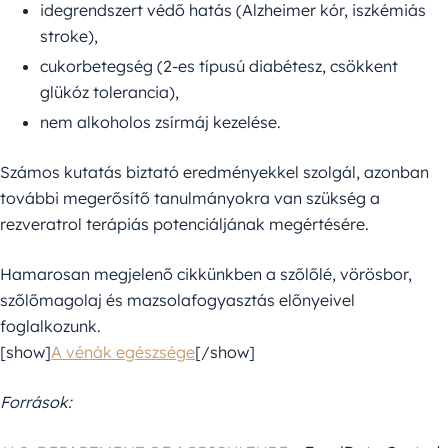
idegrendszert védő hatás (Alzheimer kór, iszkémiás
stroke),
cukorbetegség (2-es típusú diabétesz, csökkent
glükóz tolerancia),
nem alkoholos zsírmáj kezelése.
Számos kutatás biztató eredményekkel szolgál, azonban
további megerősítő tanulmányokra van szükség a
rezveratrol terápiás potenciáljának megértésére.
Hamarosan megjelenő cikkünkben a szőlőlé, vörösbor,
szőlőmagolaj és mazsolafogyasztás előnyeivel
foglalkozunk.
[show]
A vénák egészsége
[/show]
Források: