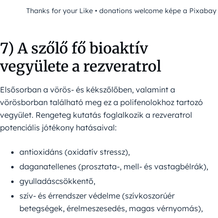
Thanks for your Like • donations welcome képe a Pixabay 
7) A szőlő fő bioaktív
vegyülete a rezveratrol
Elsősorban a vörös- és kékszőlőben, valamint a
vörösborban található meg ez a polifenolokhoz tartozó
vegyület. Rengeteg kutatás foglalkozik a rezveratrol
potenciális jótékony hatásaival:
antioxidáns (oxidatív stressz),
daganatellenes (prosztata-, mell- és vastagbélrák),
gyulladáscsökkentő,
szív- és érrendszer védelme (szívkoszorúér
betegségek, érelmeszesedés, magas vérnyomás),