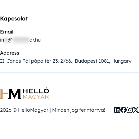
Kapcsolat
Email
in
**
@
*********
ar.hu
Address
II. János Pál pápa tér 23. 2/66., Budapest 1081, Hungary
2026 © HelloMagyar | Minden jog fenntartva!