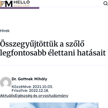
Ugrás a tartalomra
Hírek
Összegyűjtöttük a szőlő
legfontosabb élettani hatásait
Dr. Gottnek Mihály
Közzétéve:
2021.10.03.
Frissítve:
2022.12.18.
Aktuális
Egészség és orvostudomány
Kategóriák: