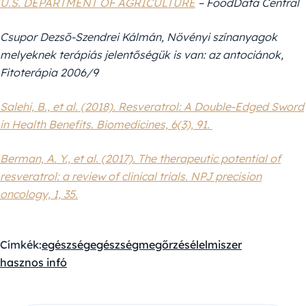
U.S. DEPARTMENT OF AGRICULTURE
– FoodData Central
Csupor Dezső-Szendrei Kálmán, Növényi színanyagok
melyeknek terápiás jelentőségük is van: az antociánok,
Fitoterápia 2006/9
Salehi, B., et al. (2018). Resveratrol: A Double-Edged Sword
in Health Benefits. Biomedicines, 6(3), 91.
Berman, A. Y., et al. (2017). The therapeutic potential of
resveratrol: a review of clinical trials. NPJ precision
oncology, 1, 35.
Címkék:
egészség
egészségmegőrzés
élelmiszer
hasznos infó