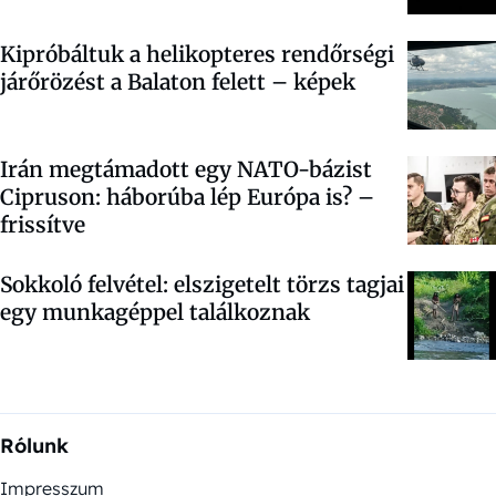
Kipróbáltuk a helikopteres rendőrségi
járőrözést a Balaton felett – képek
Irán megtámadott egy NATO-bázist
Cipruson: háborúba lép Európa is? –
frissítve
Sokkoló felvétel: elszigetelt törzs tagjai
egy munkagéppel találkoznak
Rólunk
Impresszum