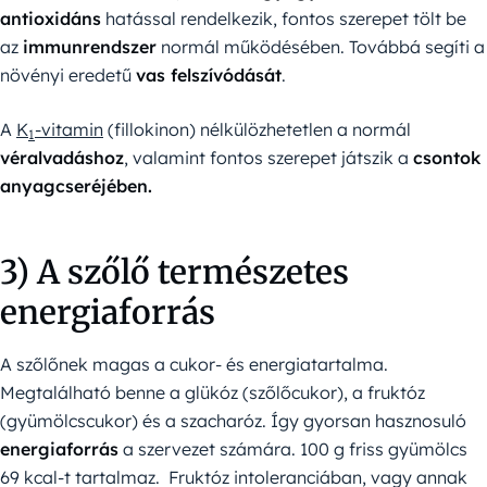
antioxidáns
hatással rendelkezik, fontos szerepet tölt be
az
immunrendszer
normál működésében. Továbbá segíti a
növényi eredetű
vas felszívódását
.
A
K
-vitamin
(fillokinon) nélkülözhetetlen a normál
1
véralvadáshoz
, valamint fontos szerepet játszik a
csontok
anyagcseréjében.
3) A szőlő természetes
energiaforrás
A szőlőnek magas a cukor- és energiatartalma.
Megtalálható benne a glükóz (szőlőcukor), a fruktóz
(gyümölcscukor) és a szacharóz. Így gyorsan hasznosuló
energiaforrás
a szervezet számára. 100 g friss gyümölcs
69 kcal-t tartalmaz. Fruktóz intoleranciában, vagy annak