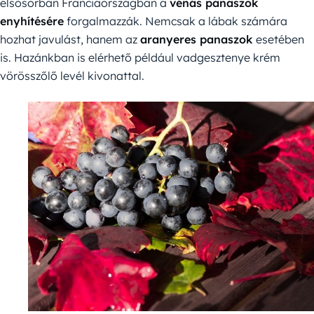
elsősorban Franciaországban a
vénás panaszok
enyhítésére
forgalmazzák. Nemcsak a lábak számára
hozhat javulást, hanem az
aranyeres panaszok
esetében
is. Hazánkban is elérhető például vadgesztenye krém
vörösszőlő levél kivonattal.