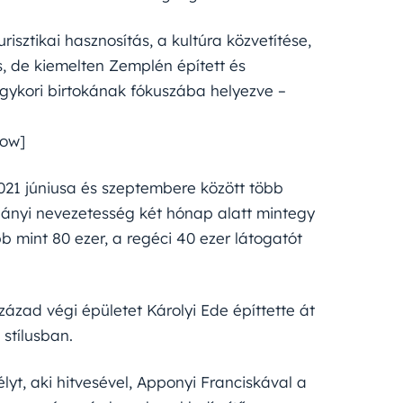
risztikai hasznosítás, a kultúra közvetítése,
s, de kiemelten Zemplén épített és
gykori birtokának fókuszába helyezve –
how]
021 júniusa és szeptembere között több
dányi nevezetesség két hónap alatt mintegy
bb mint 80 ezer, a regéci 40 ezer látogatót
zázad végi épületet Károlyi Ede építtette át
 stílusban.
élyt, aki hitvesével, Apponyi Franciskával a