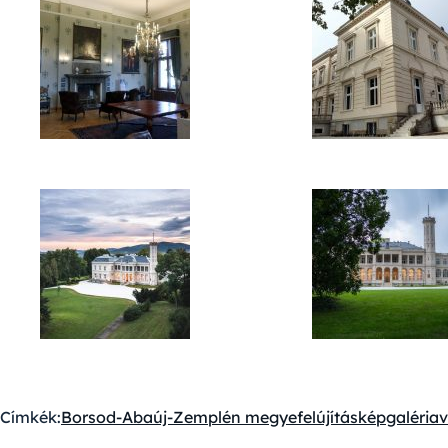
Címkék:
Borsod-Abaúj-Zemplén megye
felújítás
képgaléria
v