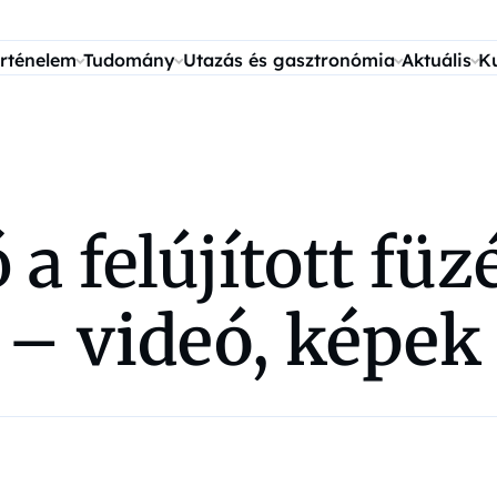
rténelem
Tudomány
Utazás és gasztronómia
Aktuális
K
 a felújított fü
y –
videó, képek