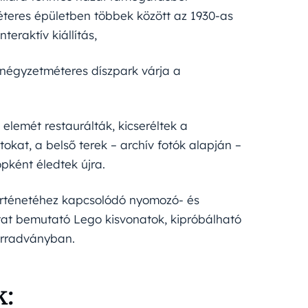
teres épületben többek között az 1930-as
eraktív kiállítás,
 négyzetméteres díszpark várja a
 elemét restaurálták, kicseréltek a
tokat, a belső terek – archív fotók alapján –
pként éledtek újra.
történetéhez kapcsolódó nyomozó- és
tat bemutató Lego kisvonatok, kipróbálható
zérradványban.
k: