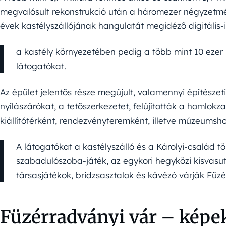
megvalósult rekonstrukció után a háromezer négyzetmé
évek kastélyszállójának hangulatát megidéző digitális-int
a kastély környezetében pedig a több mint 10 ezer
látogatókat.
Az épület jelentős része megújult, valamennyi építészeti
nyílászárókat, a tetőszerkezetet, felújították a homlokza
kiállítótérként, rendezvényteremként, illetve múzeumsho
A látogatókat a kastélyszálló és a Károlyi-család 
szabadulószoba-játék, az egykori hegyközi kisvasu
társasjátékok, bridzsasztalok és kávézó várják Fü
Füzérradványi vár – képe