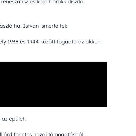
 reneszánsz és kora barokk díszítő
szló fia, István ismerte fel:
mely 1938 és 1944 között fogadta az akkori
 az épület.
illiárd forintos hazai támogatásból