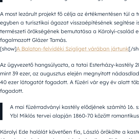
A most lezárult projekt fő célja az értékmentésen túl a tu
egyben a turisztikai ágazat visszaépítésének segítése i
természeti örökségének bemutatása a Károlyi-család e
fogalmazott Glázer Tamás.
[show]
A Balaton-felvidéki Szigliget várában jártunk
[/s
Az ügyvezető hangsúlyozta, a tatai Esterházy-kastély 2
mint 39 ezer, az augusztus elején megnyitott nádasdla
40 ezer látogatót fogadott. A füzéri vár egy év alatt tö
fogadott.
A mai füzérradványi kastély elődjének számító 16. s
Ybl Miklós tervei alapján 1860-70 között romantikus
Károlyi Ede halálát követően fia, László örökölte a kast