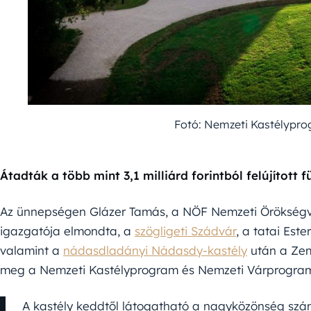
Fotó: Nemzeti Kastélypr
Átadták a több mint 3,1 milliárd forintból felújított
Az ünnepségen Glázer Tamás, a NÖF Nemzeti Örökségvéd
igazgatója elmondta, a
szögligeti Szádvár
, a tatai Est
valamint a
nádasdladányi Nádasdy-kastély
után a Zem
meg a Nemzeti Kastélyprogram és Nemzeti Várprogram
A kastély keddtől látogatható a nagyközönség szám