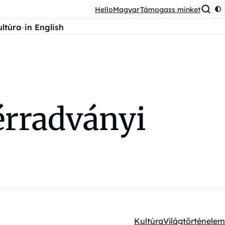
HelloMagyar
Támogass minket
ultúra
in English
zérradványi
Kultúra
Világtörténelem