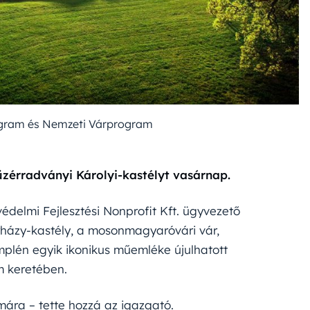
ogram és Nemzeti Várprogram
 füzérradványi Károlyi-kastélyt vasárnap.
elmi Fejlesztési Nonprofit Kft. ügyvezető
erházy-kastély, a mosonmagyaróvári vár,
plén egyik ikonikus műemléke újulhatott
 keretében.
ára – tette hozzá az igazgató.