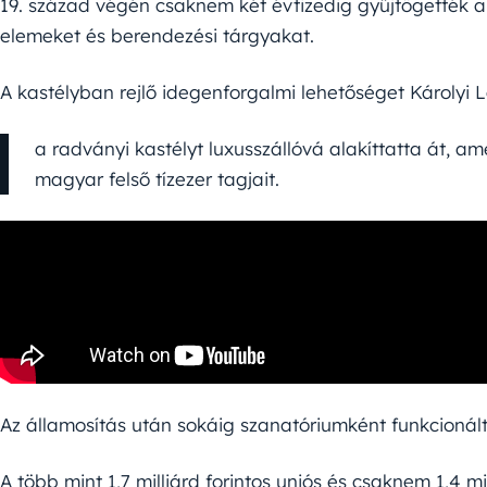
19. század végén csaknem két évtizedig gyűjtögették a
elemeket és berendezési tárgyakat.
A kastélyban rejlő idegenforgalmi lehetőséget Károlyi Lá
a radványi kastélyt luxusszállóvá alakíttatta át, a
magyar felső tízezer tagjait.
Az államosítás után sokáig szanatóriumként funkcionált
A több mint 1,7 milliárd forintos uniós és csaknem 1,4 m