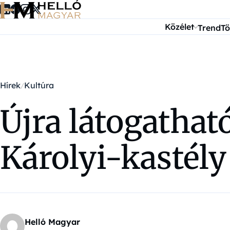
Ugrás a tartalomra
Közélet
Trend
Tö
Hírek
Kultúra
Újra látogatható
Károlyi-kastél
Helló Magyar