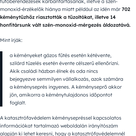
fűtőberendezések karbantartásának, illetve a szén-
monoxid-érzékelők hiánya miatt például az idén már
702
kéménytűzhöz riasztották a tűzoltókat, illetve 14
honfitársunk vált szén-monoxid-mérgezés áldozatává.
Mint írják:
a kéményeket gázos fűtés esetén kétévente,
szilárd tüzelés esetén évente célszerű ellenőrizni.
Akik családi házban élnek és oda nincs
bejegyezve semmilyen vállalkozás, azok számára
a kéményseprés ingyenes. A kéményseprő akkor
jön, amikorra a kéménytulajdonos időpontot
foglalt.
A katasztrófavédelem kéménysepréssel kapcsolatos
információkat tartalmazó weboldalán irányítószám
alapján ki lehet keresni, hogy a katasztrófavédelemnél