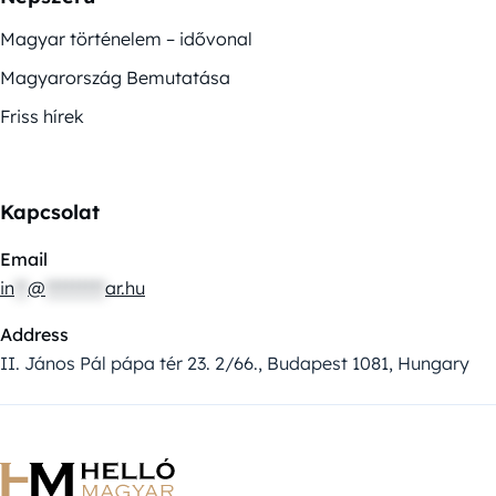
Magyar történelem – idővonal
Magyarország Bemutatása
Friss hírek
Kapcsolat
Email
in
**
@
*********
ar.hu
Address
II. János Pál pápa tér 23. 2/66., Budapest 1081, Hungary