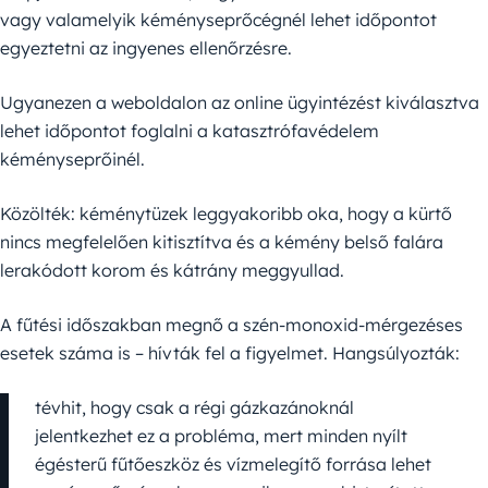
vagy valamelyik kéményseprőcégnél lehet időpontot
egyeztetni az ingyenes ellenőrzésre.
Ugyanezen a weboldalon az online ügyintézést kiválasztva
lehet időpontot foglalni a katasztrófavédelem
kéményseprőinél.
Közölték: kéménytüzek leggyakoribb oka, hogy a kürtő
nincs megfelelően kitisztítva és a kémény belső falára
lerakódott korom és kátrány meggyullad.
A fűtési időszakban megnő a szén-monoxid-mérgezéses
esetek száma is – hívták fel a figyelmet. Hangsúlyozták:
tévhit, hogy csak a régi gázkazánoknál
jelentkezhet ez a probléma, mert minden nyílt
égésterű fűtőeszköz és vízmelegítő forrása lehet