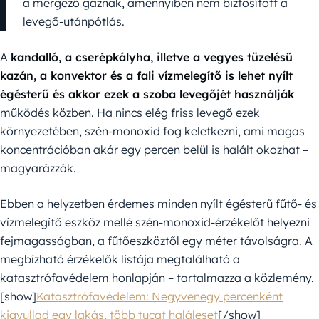
a mérgező gáznak, amennyiben nem biztosított a
levegő-utánpótlás.
A
kandalló, a cserépkályha, illetve a vegyes tüzelésű
kazán, a konvektor és a fali vízmelegítő is lehet nyílt
égésterű és akkor ezek a szoba levegőjét használják
működés közben. Ha nincs elég friss levegő ezek
környezetében, szén-monoxid fog keletkezni, ami magas
koncentrációban akár egy percen belül is halált okozhat –
magyarázzák.
Ebben a helyzetben érdemes minden nyílt égésterű fűtő- és
vízmelegítő eszköz mellé szén-monoxid-érzékelőt helyezni
fejmagasságban, a fűtőeszköztől egy méter távolságra. A
megbízható érzékelők listája megtalálható a
katasztrófavédelem honlapján – tartalmazza a közlemény.
[show]
Katasztrófavédelem: Negyvenegy percenként
kigyullad egy lakás, több tucat haláleset
[/show]