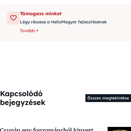
Támogass minket
Légy részese a HelloMagyar fejlesztésének
Tovább
Kapcsolódó
Összes megtekintése
bejegyzések
Csupán egy fogzománcból kinyert