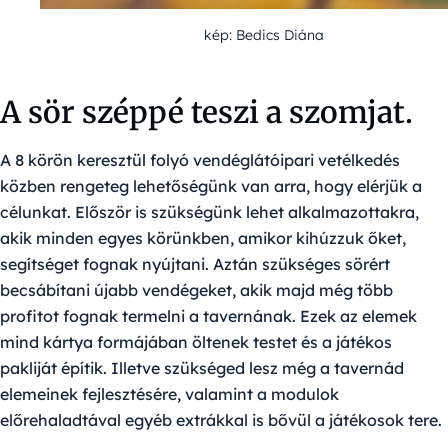
kép: Bedics Diána
A sör széppé teszi a szomjat.
A 8 körön keresztül folyó vendéglátóipari vetélkedés
közben rengeteg lehetőségünk van arra, hogy elérjük a
célunkat. Először is szükségünk lehet alkalmazottakra,
akik minden egyes körünkben, amikor kihúzzuk őket,
segítséget fognak nyújtani. Aztán szükséges sörért
becsábítani újabb vendégeket, akik majd még több
profitot fognak termelni a tavernának. Ezek az elemek
mind kártya formájában öltenek testet és a játékos
pakliját építik. Illetve szükséged lesz még a tavernád
elemeinek fejlesztésére, valamint a modulok
előrehaladtával egyéb extrákkal is bővül a játékosok tere.