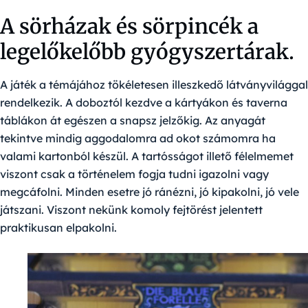
A sörházak és sörpincék a
legelőkelőbb gyógyszertárak.
A játék a témájához tökéletesen illeszkedő látványvilággal
rendelkezik. A doboztól kezdve a kártyákon és taverna
táblákon át egészen a snapsz jelzőkig. Az anyagát
tekintve mindig aggodalomra ad okot számomra ha
valami kartonból készül. A tartósságot illető félelmemet
viszont csak a történelem fogja tudni igazolni vagy
megcáfolni. Minden esetre jó ránézni, jó kipakolni, jó vele
játszani. Viszont nekünk komoly fejtörést jelentett
praktikusan elpakolni.