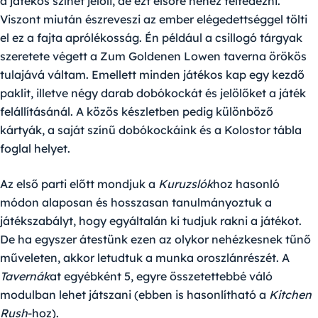
a játékos színét jelöli, de ezt elsőre nehéz felfedezni.
Viszont miután észreveszi az ember elégedettséggel tölti
el ez a fajta aprólékosság. Én például a csillogó tárgyak
szeretete végett a Zum Goldenen Lowen taverna örökös
tulajává váltam. Emellett minden játékos kap egy kezdő
paklit, illetve négy darab dobókockát és jelölőket a játék
felállításánál. A közös készletben pedig különböző
kártyák, a saját színű dobókockáink és a Kolostor tábla
foglal helyet.
Az első parti előtt mondjuk a
Kuruzslók
hoz hasonló
módon alaposan és hosszasan tanulmányoztuk a
játékszabályt, hogy egyáltalán ki tudjuk rakni a játékot.
De ha egyszer átestünk ezen az olykor nehézkesnek tűnő
műveleten, akkor letudtuk a munka oroszlánrészét. A
Tavernák
at egyébként 5, egyre összetettebbé váló
modulban lehet játszani (ebben is hasonlítható a
Kitchen
Rush
-hoz).