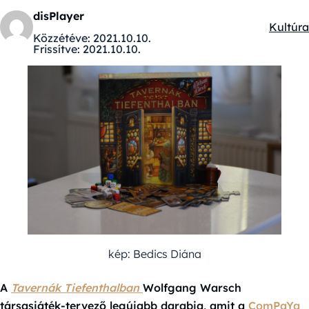
disPlayer
Kultúra
Kategór
Közzétéve:
2021.10.10.
Frissítve:
2021.10.10.
kép: Bedics Diána
A
Tavernák Tiefenthalban
Wolfgang Warsch
társasjáték-tervező legújabb darabja, amit a
ComPaYa