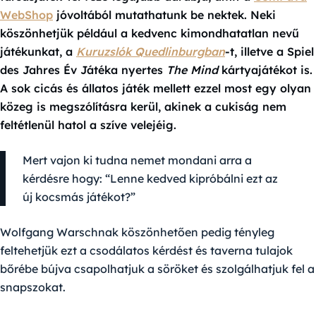
WebShop
jóvoltából mutathatunk be nektek. Neki
köszönhetjük például a kedvenc kimondhatatlan nevű
játékunkat, a
Kuruzslók Quedlinburgban
-t, illetve a Spiel
des Jahres Év Játéka nyertes
The Mind
kártyajátékot is.
A sok cicás és állatos játék mellett ezzel most egy olyan
közeg is megszólításra kerül, akinek a cukiság nem
feltétlenül hatol a szíve velejéig.
Mert vajon ki tudna nemet mondani arra a
kérdésre hogy: “Lenne kedved kipróbálni ezt az
új kocsmás játékot?”
Wolfgang Warschnak köszönhetően pedig tényleg
feltehetjük ezt a csodálatos kérdést és taverna tulajok
bőrébe bújva csapolhatjuk a söröket és szolgálhatjuk fel a
snapszokat.