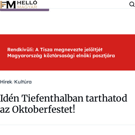
Ugrás a tartalomra
Rendkívüli: A Tisza megnevezte jelöltjét
Magyarország köztársasági elnöki posztjára
Hírek
Kultúra
Idén Tiefenthalban tarthatod
az Oktoberfestet!