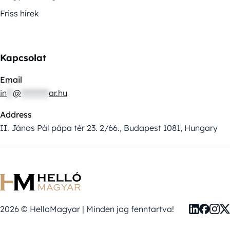
Friss hírek
Kapcsolat
Email
in
**
@
*********
ar.hu
Address
II. János Pál pápa tér 23. 2/66., Budapest 1081, Hungary
2026 © HelloMagyar | Minden jog fenntartva!