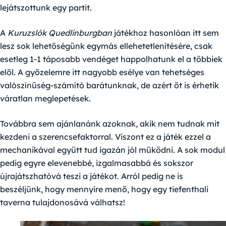
lejátszottunk egy partit.
A
Kuruzslók Quedlinburgban
játékhoz hasonlóan itt sem
lesz sok lehetőségünk egymás ellehetetlenítésére, csak
esetleg 1-1 táposabb vendéget happolhatunk el a többiek
elől. A győzelemre itt nagyobb esélye van tehetséges
valószínűség-számító barátunknak, de azért őt is érhetik
váratlan meglepetések.
Továbbra sem ajánlanánk azoknak, akik nem tudnak mit
kezdeni a szerencsefaktorral. Viszont ez a játék ezzel a
mechanikával együtt tud igazán jól működni. A sok modul
pedig egyre elevenebbé, izgalmasabbá és sokszor
újrajátszhatóvá teszi a játékot. Arról pedig ne is
beszéljünk, hogy mennyire menő, hogy egy tiefenthali
taverna tulajdonosává válhatsz!