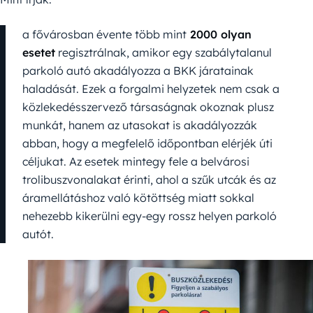
a fővárosban évente több mint
2000 olyan
esetet
regisztrálnak, amikor egy szabálytalanul
parkoló autó akadályozza a BKK járatainak
haladását. Ezek a forgalmi helyzetek nem csak a
közlekedésszervező társaságnak okoznak plusz
munkát, hanem az utasokat is akadályozzák
abban, hogy a megfelelő időpontban elérjék úti
céljukat. Az esetek mintegy fele a belvárosi
trolibuszvonalakat érinti, ahol a szűk utcák és az
áramellátáshoz való kötöttség miatt sokkal
nehezebb kikerülni egy-egy rossz helyen parkoló
autót.