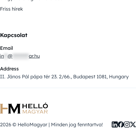
Friss hírek
Kapcsolat
Email
in
**
@
*********
ar.hu
Address
II. János Pál pápa tér 23. 2/66., Budapest 1081, Hungary
2026 © HelloMagyar | Minden jog fenntartva!