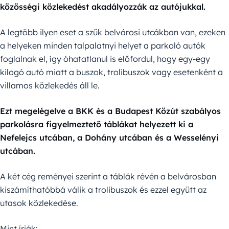
közösségi közlekedést akadályozzák az autójukkal.
A legtöbb ilyen eset a szűk belvárosi utcákban van, ezeken
a helyeken minden talpalatnyi helyet a parkoló autók
foglalnak el, így óhatatlanul is előfordul, hogy egy-egy
kilogó autó miatt a buszok, trolibuszok vagy esetenként a
villamos közlekedés áll le.
Ezt megelégelve a BKK és a Budapest Közút szabályos
parkolásra figyelmeztető táblákat helyezett ki a
Nefelejcs utcában, a Dohány utcában és a Wesselényi
utcában.
A két cég reményei szerint a táblák révén a belvárosban
kiszámíthatóbbá válik a trolibuszok és ezzel együtt az
utasok közlekedése.
Mint írják: