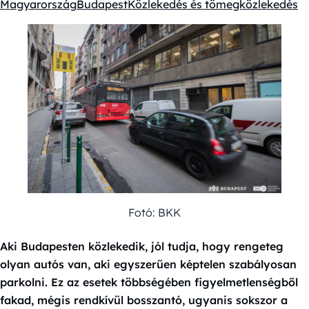
Magyarország
Budapest
Közlekedés és tömegközlekedés
Kategóriák:
Fotó: BKK
Aki Budapesten közlekedik, jól tudja, hogy rengeteg
olyan autós van, aki egyszerűen képtelen szabályosan
parkolni. Ez az esetek többségében figyelmetlenségből
fakad, mégis rendkívül bosszantó, ugyanis sokszor a