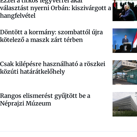
Ezzel a titkos fegyverrel akar
választást nyerni Orbán: kiszivárgott a
hangfelvétel
Döntött a kormány: szombattól újra
kötelező a maszk zárt térben
Csak kilépésre használható a röszkei
közúti határátkelőhely
Rangos elismerést gyűjtött be a
Néprajzi Múzeum