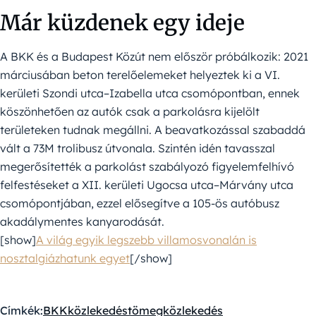
Már küzdenek egy ideje
A BKK és a Budapest Közút nem először próbálkozik: 2021
márciusában beton terelőelemeket helyeztek ki a VI.
kerületi Szondi utca–Izabella utca csomópontban, ennek
köszönhetően az autók csak a parkolásra kijelölt
területeken tudnak megállni. A beavatkozással szabaddá
vált a 73M trolibusz útvonala. Szintén idén tavasszal
megerősítették a parkolást szabályozó figyelemfelhívó
felfestéseket a XII. kerületi Ugocsa utca–Márvány utca
csomópontjában, ezzel elősegítve a 105-ös autóbusz
akadálymentes kanyarodását.
[show]
A világ egyik legszebb villamosvonalán is
nosztalgiázhatunk egyet
[/show]
Címkék:
BKK
közlekedés
tömegközlekedés