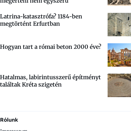
megérteni nem egyszerű
Latrina-katasztrófa? 1184-ben
megtörtént Erfurtban
Hogyan tart a római beton 2000 éve?
Hatalmas, labirintusszerű építményt
találtak Kréta szigetén
Rólunk
Impresszum