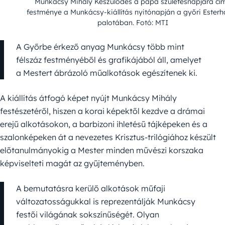
Munkácsy Mihály Készülődés a papa születésnapjára cí
festménye a Munkácsy-kiállítás nyitónapján a győri Esterh
palotában. Fotó: MTI
A Győrbe érkező anyag Munkácsy több mint
félszáz festményéből és grafikájából áll, amelyet
a Mestert ábrázoló műalkotások egészítenek ki.
A kiállítás átfogó képet nyújt Munkácsy Mihály
festészetéről, hiszen a korai képektől kezdve a drámai
erejű alkotásokon, a barbizoni ihletésű tájképeken és a
szalonképeken át a nevezetes Krisztus-trilógiához készült
előtanulmányokig a Mester minden művészi korszaka
képviselteti magát az gyűjteményben.
A bemutatásra kerülő alkotások műfaji
változatosságukkal is reprezentálják Munkácsy
festői világának sokszínűségét. Olyan