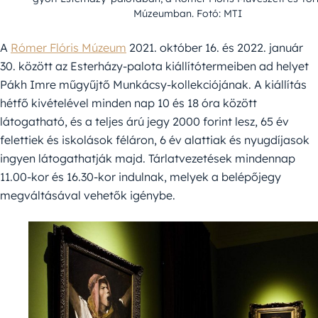
Múzeumban. Fotó: MTI
A
Rómer Flóris Múzeum
2021. október 16. és 2022. január
30. között az Esterházy-palota kiállítótermeiben ad helyet
Pákh Imre műgyűjtő Munkácsy-kollekciójának. A kiállítás
hétfő kivételével minden nap 10 és 18 óra között
látogatható, és a teljes árú jegy 2000 forint lesz, 65 év
felettiek és iskolások féláron, 6 év alattiak és nyugdíjasok
ingyen látogathatják majd. Tárlatvezetések mindennap
11.00-kor és 16.30-kor indulnak, melyek a belépőjegy
megváltásával vehetők igénybe.