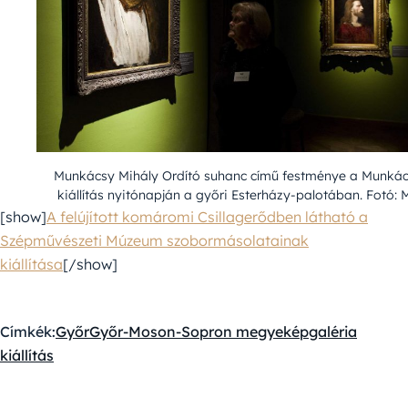
Munkácsy Mihály Ordító suhanc című festménye a Munkác
kiállítás nyitónapján a győri Esterházy-palotában. Fotó: 
[show]
A felújított komáromi Csillagerődben látható a
Szépművészeti Múzeum szobormásolatainak
kiállítása
[/show]
Címkék:
Győr
Győr-Moson-Sopron megye
képgaléria
kiállítás