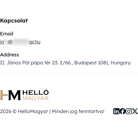
Kapcsolat
Email
in
**
@
*********
ar.hu
Address
II. János Pál pápa tér 23. 2/66., Budapest 1081, Hungary
2026 © HelloMagyar | Minden jog fenntartva!