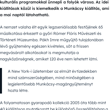
kulturális programokkal ünnepli a folyók városa. Az idei
kiállítások közül is kiemelkedik a Munkácsy kiállítás, ami
a mai naptól látohatható.
A nemzet valaha élt egyik legzseniálisabb festőjének 65
műalkotása érkezett a győri Rómer Flóris Művészeti és
Történeti Múzeumba. Pákh Imre műgyűjtő tulajdonában
lévő gyűjtemény egészen kivételes, sőt a frissen
megvásárolt alkotásokat is megmutatja a
nagyközönségnek, amiket 120 éve nem lehetett látni.
A New York-i üzletember az elmúlt évtizedekben
mind számszerűségében, mind minőségében a
legjelentősebb Munkácsy-magángyűjteményt
hozta létre.
A folyamatosan gyarapodó kollekció 2005 óta több mint
40 kiállításon mutatkozott be különböző összeállításban a