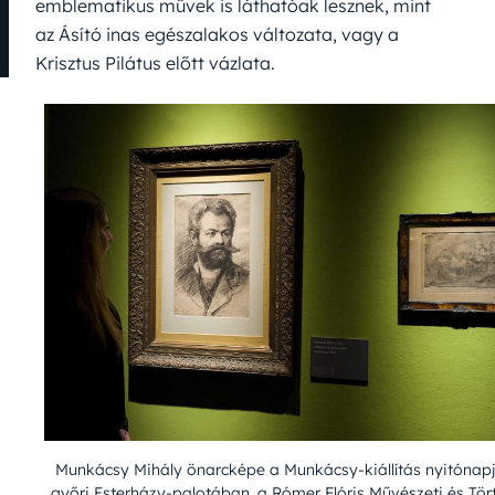
emblematikus művek is láthatóak lesznek, mint
az Ásító inas egészalakos változata, vagy a
Krisztus Pilátus előtt vázlata.
Munkácsy Mihály önarcképe a Munkácsy-kiállítás nyitónap
győri Esterházy-palotában, a Rómer Flóris Művészeti és Tör