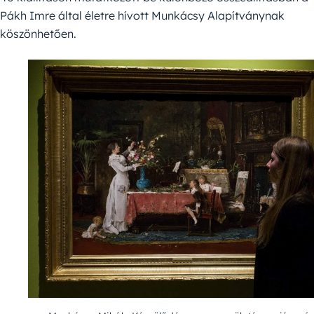
Pákh Imre által életre hívott Munkácsy Alapítványnak
köszönhetően.