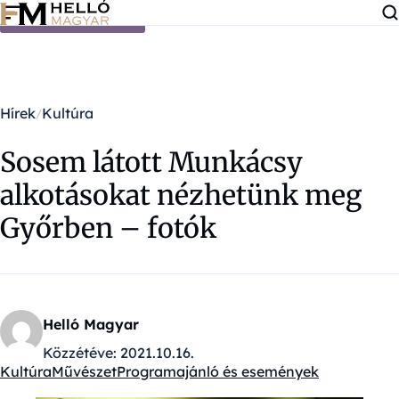
Ugrás a tartalomra
Hírek
Kultúra
Sosem látott Munkácsy
alkotásokat nézhetünk meg
Győrben – fotók
Helló Magyar
Közzétéve:
2021.10.16.
Kultúra
Művészet
Programajánló és események
Kategóriák: