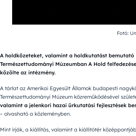
Fotó: U
A holdkőzeteket, valamint a holdkutatást bemutató k
Természettudományi Múzeumban A Hold felfedezése c
közölte az intézmény.
A tárlat az Amerikai Egyesült Államok budapesti nagy
Természettudományi Múzeum közreműködésével született,
valamint a jelenkori hazai űrkutatási fejlesztések
– olvasható a közleményben.
Mint írják, a kiállítás, valamint a kiállítótér középpontj