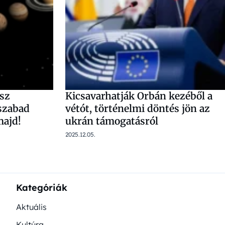
esz
Kicsavarhatják Orbán kezéből a
szabad
vétót, történelmi döntés jön az
majd!
ukrán támogatásról
2025.12.05.
Kategóriák
Aktuális
Kultúra