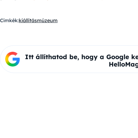
Címkék:
kiállítás
múzeum
Itt állíthatod be, hogy a Google k
HelloMag