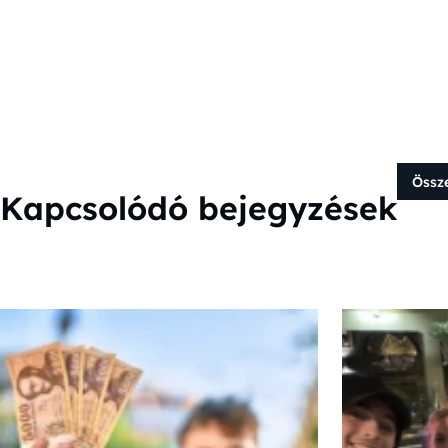
Össz
Kapcsolódó bejegyzések