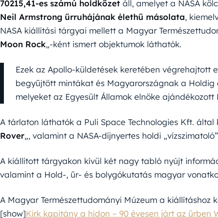
70215,41-es számú holdkőzet
áll, amelyet a NASA kölc
Neil Armstrong űrruhájának élethű másolata
, kiemel
NASA kiállítási tárgyai mellett a Magyar Természettu
Moon Rock
„-ként ismert objektumok láthatók.
Ezek az Apollo-küldetések keretében végrehajtott els
begyűjtött mintákat és Magyarországnak a Holdig el
melyeket az Egyesült Államok elnöke ajándékozot
A tárlaton láthatók a Puli Space Technologies Kft. által 
Rover
„, valamint a NASA-díjnyertes holdi „vízszimatoló
A kiállított tárgyakon kívül két nagy tabló nyújt inform
valamint a Hold-, űr- és bolygókutatás magyar vonatko
A Magyar Természettudományi Múzeum a kiállításhoz ka
[show]
Kirk kapitány a hídon – 90 évesen járt az űrben 