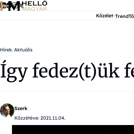
Ugrás a tartalomra
Közélet
Trend
Tö
Hírek
Aktuális
Így fedez(t)ük f
Szerk
Közzétéve:
2021.11.04.