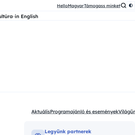
HelloMagyar
Támogass minket
ultúra
in English
Aktuális
Programajánló és események
Világűr
Kategóriák:
Legyünk partnerek