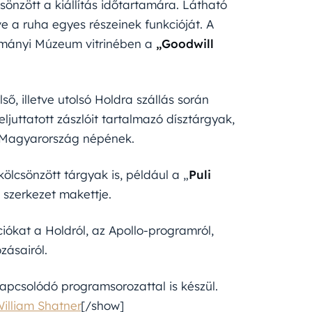
sönzött a kiállítás időtartamára. Látható
ve a ruha egyes részeinek funkcióját. A
dományi Múzeum vitrinében a
„Goodwill
ő, illetve utolsó Holdra szállás során
juttatott zászlóit tartalmazó dísztárgyak,
t Magyarország népének.
kölcsönzött tárgyak is, például a „
Puli
” szerkezet makettje.
ációkat a Holdról, az Apollo-programról,
zásairól.
pcsolódó programsorozattal is készül.
William Shatner
[/show]