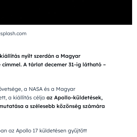
nsplash.com
iállítás nyílt szerdán a Magyar
ímmel. A tárlat decemer 31-ig látható –
követsége, a NASA és a Magyar
 a kiállítás célja
az Apollo-küldetések,
 bemutatása a szélesebb közönség számára
ában az Apollo 17 küldetésen gyűjtött