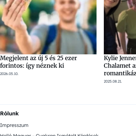
Megjelent az új 5 és 25 ezer
Kylie Jenn
forintos: így néznek ki
Chalamet az
romantikáz
2026.05.10.
2025.08.21.
Rólunk
Impresszum
Helló Magyar – Gyakran Ismételt Kérdések