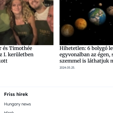
er és Timothée
Hihetetlen: 6 bolygó l
 I. kerületben
egyvonalban az égen, 
ott
szemmel is láthatjuk 
2024.05.25.
Friss hírek
Hungary news
Hírek