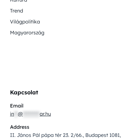
Trend
Világpolitika
Magyarország
Kapcsolat
Email
in
**
@
*********
ar.hu
Address
II. János Pál pápa tér 23. 2/66., Budapest 1081,