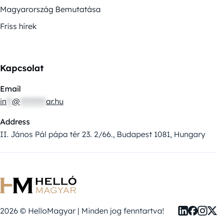
Magyarország Bemutatása
Friss hírek
Kapcsolat
Email
in
**
@
*********
ar.hu
Address
II. János Pál pápa tér 23. 2/66., Budapest 1081, Hungary
2026 © HelloMagyar | Minden jog fenntartva!