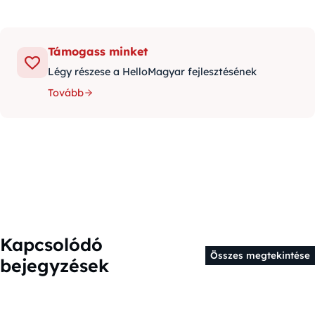
Támogass minket
Légy részese a HelloMagyar fejlesztésének
Tovább
Kapcsolódó
Összes megtekintése
bejegyzések