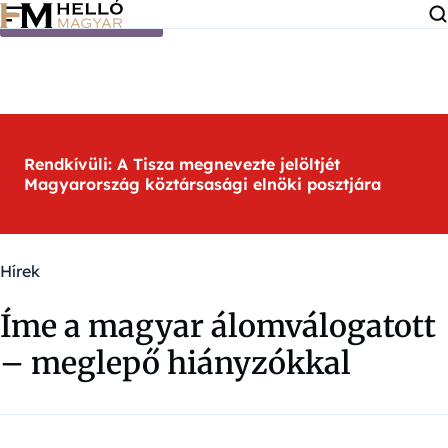
Ugrás a tartalomra
Rendkívüli: A Tisza megnevezte jelöltjét
Magyarország köztársasági elnöki posztjára
Hírek
Íme a magyar álomválogatott
– meglepő hiányzókkal