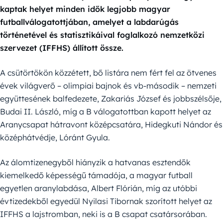
kaptak helyet minden idők legjobb magyar
futballválogatottjában, amelyet a labdarúgás
történetével és statisztikáival foglalkozó nemzetközi
szervezet (IFFHS) állított össze.
A csütörtökön közzétett, bő listára nem fért fel az ötvenes
évek világverő – olimpiai bajnok és vb-második – nemzeti
együttesének balfedezete, Zakariás József és jobbszélsője,
Budai II. László, míg a B válogatottban kapott helyet az
Aranycsapat hátravont középcsatára, Hidegkuti Nándor és
középhátvédje, Lóránt Gyula.
Az álomtizenegyből hiányzik a hatvanas esztendők
kiemelkedő képességű támadója, a magyar futball
egyetlen aranylabdása, Albert Flórián, míg az utóbbi
évtizedekből egyedül Nyilasi Tibornak szorított helyet az
IFFHS a lajstromban, neki is a B csapat csatársorában.