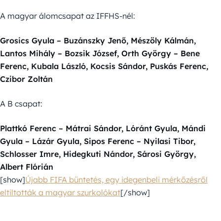
A magyar álomcsapat az IFFHS-nél:
Grosics Gyula – Buzánszky Jenő, Mészöly Kálmán,
Lantos Mihály – Bozsik József, Orth György – Bene
Ferenc, Kubala László, Kocsis Sándor, Puskás Ferenc,
Czibor Zoltán
A B csapat:
Plattkó Ferenc – Mátrai Sándor, Lóránt Gyula, Mándi
Gyula – Lázár Gyula, Sipos Ferenc – Nyilasi Tibor,
Schlosser Imre, Hidegkuti Nándor, Sárosi György,
Albert Flórián
[show]
Újabb FIFA büntetés, egy idegenbeli mérkőzésről
eltiltották a magyar szurkolókat
[/show]