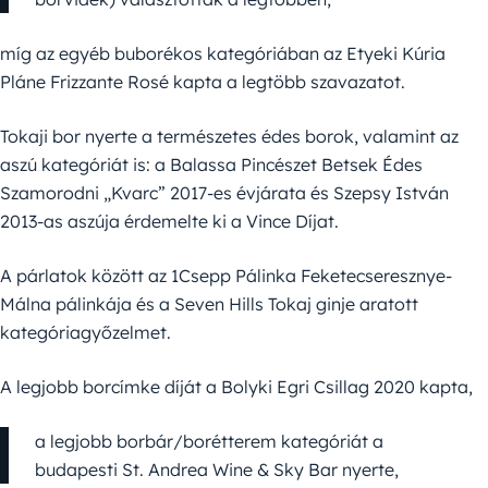
míg az egyéb buborékos kategóriában az Etyeki Kúria
Pláne Frizzante Rosé kapta a legtöbb szavazatot.
Tokaji bor nyerte a természetes édes borok, valamint az
aszú kategóriát is: a Balassa Pincészet Betsek Édes
Szamorodni „Kvarc” 2017-es évjárata és Szepsy István
2013-as aszúja érdemelte ki a Vince Díjat.
A párlatok között az 1Csepp Pálinka Feketecseresznye-
Málna pálinkája és a Seven Hills Tokaj ginje aratott
kategóriagyőzelmet.
A legjobb borcímke díját a Bolyki Egri Csillag 2020 kapta,
a legjobb borbár/borétterem kategóriát a
budapesti St. Andrea Wine & Sky Bar nyerte,