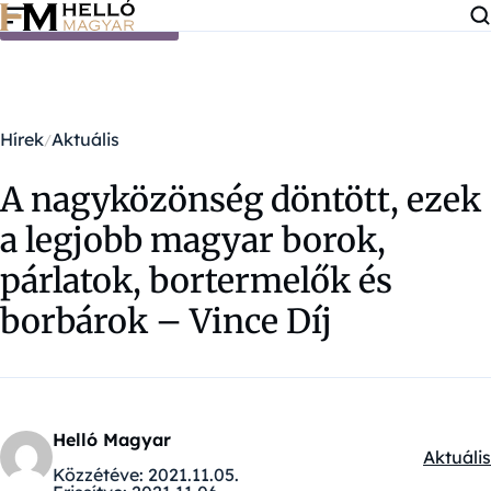
Ugrás a tartalomra
Hírek
Aktuális
A nagyközönség döntött, ezek
a legjobb magyar borok,
párlatok, bortermelők és
borbárok – Vince Díj
Helló Magyar
Aktuális
Kategór
Közzétéve:
2021.11.05.