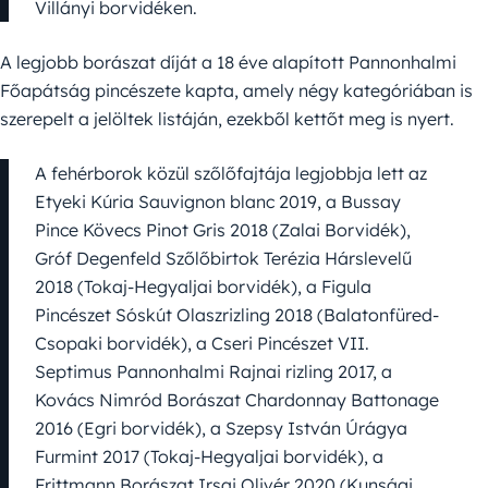
Villányi borvidéken.
A legjobb borászat díját a 18 éve alapított Pannonhalmi
Főapátság pincészete kapta, amely négy kategóriában is
szerepelt a jelöltek listáján, ezekből kettőt meg is nyert.
A fehérborok közül szőlőfajtája legjobbja lett az
Etyeki Kúria Sauvignon blanc 2019, a Bussay
Pince Kövecs Pinot Gris 2018 (Zalai Borvidék),
Gróf Degenfeld Szőlőbirtok Terézia Hárslevelű
2018 (Tokaj-Hegyaljai borvidék), a Figula
Pincészet Sóskút Olaszrizling 2018 (Balatonfüred-
Csopaki borvidék), a Cseri Pincészet VII.
Septimus Pannonhalmi Rajnai rizling 2017, a
Kovács Nimród Borászat Chardonnay Battonage
2016 (Egri borvidék), a Szepsy István Úrágya
Furmint 2017 (Tokaj-Hegyaljai borvidék), a
Frittmann Borászat Irsai Olivér 2020 (Kunsági