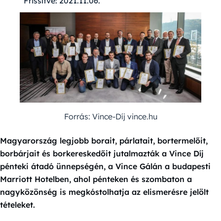
Frissítve:
2021.11.06.
Forrás: Vince-Díj vince.hu
Magyarország legjobb borait, párlatait, bortermelőit,
borbárjait és borkereskedőit jutalmazták a Vince Díj
pénteki átadó ünnepségén, a Vince Gálán a budapesti
Marriott Hotelben, ahol pénteken és szombaton a
nagyközönség is megkóstolhatja az elismerésre jelölt
tételeket.