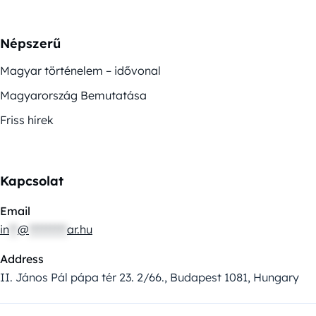
Népszerű
Magyar történelem – idővonal
Magyarország Bemutatása
Friss hírek
Kapcsolat
Email
in
**
@
*********
ar.hu
Address
II. János Pál pápa tér 23. 2/66., Budapest 1081, Hungary