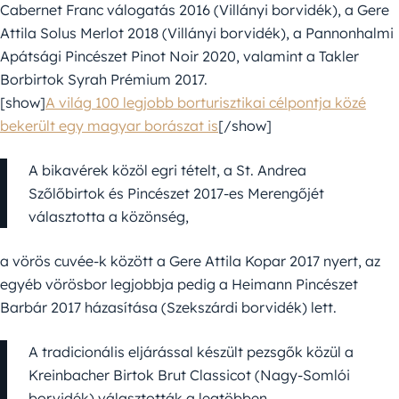
Cabernet Franc válogatás 2016 (Villányi borvidék), a Gere
Attila Solus Merlot 2018 (Villányi borvidék), a Pannonhalmi
Apátsági Pincészet Pinot Noir 2020, valamint a Takler
Borbirtok Syrah Prémium 2017.
[show]
A világ 100 legjobb borturisztikai célpontja közé
bekerült egy magyar borászat is
[/show]
A bikavérek közöl egri tételt, a St. Andrea
Szőlőbirtok és Pincészet 2017-es Merengőjét
választotta a közönség,
a vörös cuvée-k között a Gere Attila Kopar 2017 nyert, az
egyéb vörösbor legjobbja pedig a Heimann Pincészet
Barbár 2017 házasítása (Szekszárdi borvidék) lett.
A tradicionális eljárással készült pezsgők közül a
Kreinbacher Birtok Brut Classicot (Nagy-Somlói
borvidék) választották a legtöbben,