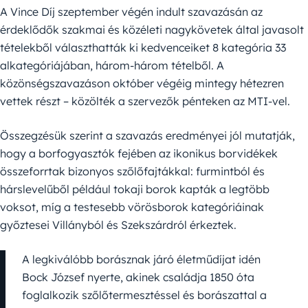
A Vince Díj szeptember végén indult szavazásán az
érdeklődők szakmai és közéleti nagykövetek által javasolt
tételekből választhatták ki kedvenceiket 8 kategória 33
alkategóriájában, három-három tételből. A
közönségszavazáson október végéig mintegy hétezren
vettek részt – közölték a szervezők pénteken az MTI-vel.
Összegzésük szerint a szavazás eredményei jól mutatják,
hogy a borfogyasztók fejében az ikonikus borvidékek
összeforrtak bizonyos szőlőfajtákkal: furmintból és
hárslevelűből például tokaji borok kapták a legtöbb
voksot, míg a testesebb vörösborok kategóriáinak
győztesei Villányból és Szekszárdról érkeztek.
A legkiválóbb borásznak járó életműdíjat idén
Bock József nyerte, akinek családja 1850 óta
foglalkozik szőlőtermesztéssel és borászattal a