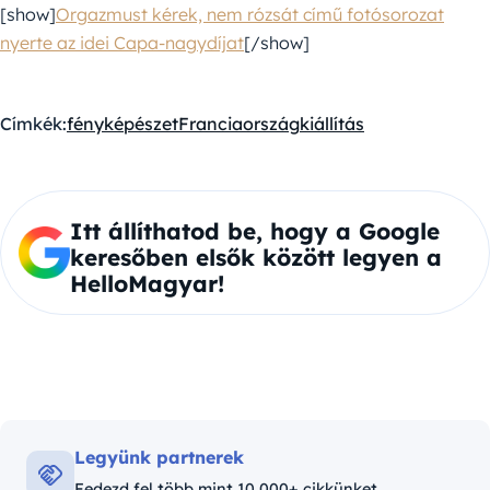
[show]
Orgazmust kérek, nem rózsát című fotósorozat
nyerte az idei Capa-nagydíjat
[/show]
Címkék:
fényképészet
Franciaország
kiállítás
Itt állíthatod be, hogy a Google
keresőben elsők között legyen a
HelloMagyar!
Legyünk partnerek
Fedezd fel több mint 10,000+ cikkünket