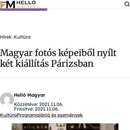
Ugrás a tartalomra
Hírek
Kultúra
Magyar fotós képeiből nyílt
két kiállítás Párizsban
Helló Magyar
Közzétéve:
2021.11.06.
Frissítve:
2021.11.06.
Kultúra
Programajánló és események
Kategóriák: