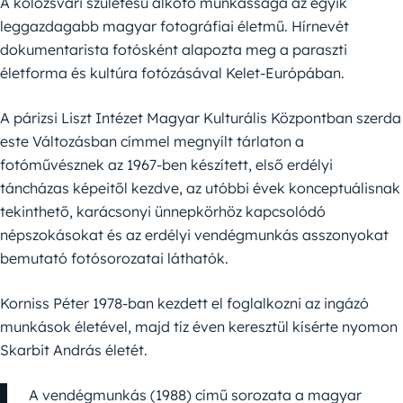
A kolozsvári születésű alkotó munkássága az egyik
leggazdagabb magyar fotográfiai életmű. Hírnevét
dokumentarista fotósként alapozta meg a paraszti
életforma és kultúra fotózásával Kelet-Európában.
A párizsi Liszt Intézet Magyar Kulturális Központban szerda
este Változásban címmel megnyílt tárlaton a
fotóművésznek az 1967-ben készített, első erdélyi
táncházas képeitől kezdve, az utóbbi évek konceptuálisnak
tekinthető, karácsonyi ünnepkörhöz kapcsolódó
népszokásokat és az erdélyi vendégmunkás asszonyokat
bemutató fotósorozatai láthatók.
Korniss Péter 1978-ban kezdett el foglalkozni az ingázó
munkások életével, majd tíz éven keresztül kísérte nyomon
Skarbit András életét.
A vendégmunkás (1988) című sorozata a magyar