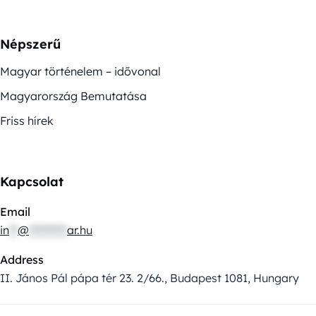
Népszerű
Magyar történelem – idővonal
Magyarország Bemutatása
Friss hírek
Kapcsolat
Email
in
**
@
*********
ar.hu
Address
II. János Pál pápa tér 23. 2/66., Budapest 1081, Hungary