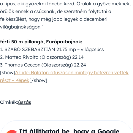
a típus, aki győzelmi táncba kezd. Örülök a győzelmeknek,
örülök ennek a csúcsnak, de szeretném folytatni a
felkészülést, hogy még jobb legyek a decemberi
világbajnokságon.”
férfi 50 m pillangó, Európa-bajnok:
1. SZABÓ SZEBASZTIÁN 21.75 mp – világcsúcs
2. Matteo Rivolta (Olaszország) 22.14
3. Thomas Ceccon (Olaszország) 22.24
[show]
Az idei Balaton-átuszáson mintegy hétezren vettek
részt – Képek
[/show]
Címkék:
úszás
Itt állíthatod be, hogy a Google