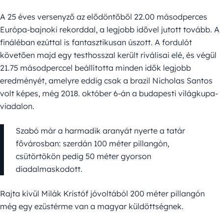
A 25 éves versenyző az elődöntőből 22.00 másodperces
Európa-bajnoki rekorddal, a legjobb idővel jutott tovább. A
fináléban ezúttal is fantasztikusan úszott. A fordulót
követően majd egy testhosszal került riválisai elé, és végül
21.75 másodperccel beállította minden idők legjobb
eredményét, amelyre eddig csak a brazil Nicholas Santos
volt képes, még 2018. október 6-án a budapesti világkupa-
viadalon.
Szabó már a harmadik aranyát nyerte a tatár
fővárosban: szerdán 100 méter pillangón,
csütörtökön pedig 50 méter gyorson
diadalmaskodott.
Rajta kívül Milák Kristóf jóvoltából 200 méter pillangón
még egy ezüstérme van a magyar küldöttségnek.