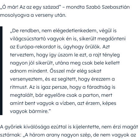
„Ó már! Az az egy század” – mondta Szabó Szebasztián
mosolyogva a verseny után.
„De rendben, nem elégedetlenkedem, végül is
világcsúcstartó vagyok én is, sikerült megdönteni
az Európa-rekordot is, úgyhogy örülök. Azt
terveztem, hogy így úszom le ezt, a rajt tényleg
nagyon jól sikerült, utána meg csak bele kellett
adnom mindent. Ősszel már elég sokat
versenyeztem, és ez segített, hogy érezzem a
ritmust. Az is igaz persze, hogy a fáradtság is
megtalált, bár egyelőre csak a parton, mert
amint bent vagyok a vízben, azt érzem, képes
vagyok bármire.”
A győriek kiválósága ezúttal is kijelentette, nem érzi magát
sztárnak: „A három arany nagyon szép, de nem vagyok az