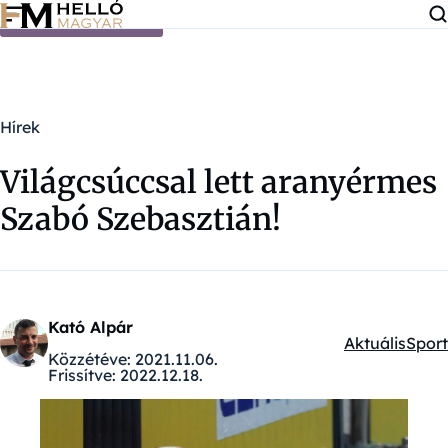
Ugrás a tartalomra
Hírek
Világcsúccsal lett aranyérmes
Szabó Szebasztián!
Kató Alpár
Aktuális
Sport
Kategóriák:
Közzétéve:
2021.11.06.
Frissítve:
2022.12.18.