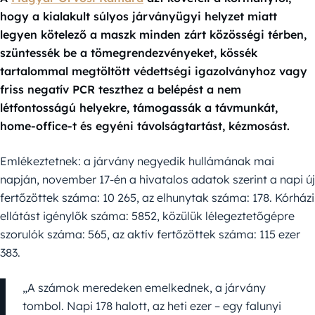
hogy a kialakult súlyos járványügyi helyzet miatt
legyen kötelező a maszk minden zárt közösségi térben,
szüntessék be a tömegrendezvényeket, kössék
tartalommal megtöltött védettségi igazolványhoz vagy
friss negatív PCR teszthez a belépést a nem
létfontosságú helyekre, támogassák a távmunkát,
home-office-t és egyéni távolságtartást, kézmosást.
Emlékeztetnek: a járvány negyedik hullámának mai
napján, november 17-én a hivatalos adatok szerint a napi új
fertőzöttek száma: 10 265, az elhunytak száma: 178. Kórházi
ellátást igénylők száma: 5852, közülük lélegeztetőgépre
szorulók száma: 565, az aktív fertőzöttek száma: 115 ezer
383.
„A számok meredeken emelkednek, a járvány
tombol. Napi 178 halott, az heti ezer – egy falunyi