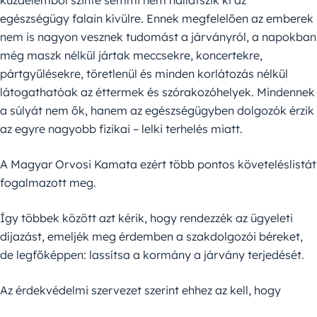
egészségügy falain kívülre. Ennek megfelelően az emberek
nem is nagyon vesznek tudomást a járványról, a napokban
még maszk nélkül jártak meccsekre, koncertekre,
pártgyűlésekre, töretlenül és minden korlátozás nélkül
látogathatóak az éttermek és szórakozóhelyek. Mindennek
a súlyát nem ők, hanem az egészségügyben dolgozók érzik
az egyre nagyobb fizikai – lelki terhelés miatt.
A Magyar Orvosi Kamata ezért több pontos követeléslistát
fogalmazott meg.
Így többek között azt kérik, hogy rendezzék az ügyeleti
díjazást, emeljék meg érdemben a szakdolgozói béreket,
de legfőképpen: lassítsa a kormány a járvány terjedését.
Az érdekvédelmi szervezet szerint ehhez az kell, hogy