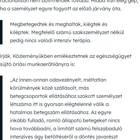
racionálisan nem bővíthetőek tovább. Hiába van elég gép,
ha a személyzet egyre fogyott az előző járvány óta.
Megbetegedtek és meghaltak, kiégtek és
kiléptek. Megfelelő számú szakszemélyzet nélkül
pedig nincs valódi intenzív terápia.
írják. Közleményükben emlékeztetnek az egészségügyet
sújtó óriási munkaerőhiányra is:
„Az innen-onnan odavezényelt, méltatlan
körülmények közé szállásolt, más
betegcsoportok ellátásához szokott személyzet
létszáma itt is gyorsan elégtelenné válik a
hatalmas betegszám ellátásához. Az egyre
inkább fulladó, romló állapotú betegeket nincs
hova továbbadni, a limitált számú felszabaduló
intenzíves ágy betöltéséről a döntés javarészt