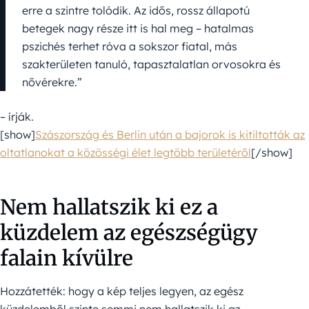
erre a szintre tolódik. Az idős, rossz állapotú
betegek nagy része itt is hal meg – hatalmas
pszichés terhet róva a sokszor fiatal, más
szakterületen tanuló, tapasztalatlan orvosokra és
nővérekre.”
– írják.
[show]
Szászország és Berlin után a bajorok is kitiltották az
oltatlanokat a közösségi élet legtöbb területéről
[/show]
Nem hallatszik ki ez a
küzdelem az egészségügy
falain kívülre
Hozzátették: hogy a kép teljes legyen, az egész
küzdelemből szinte semmi nem hallatszik ki az