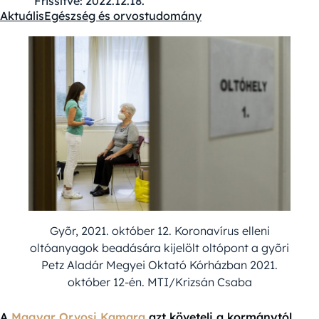
Frissítve:
2022.12.18.
Aktuális
Egészség és orvostudomány
Kategóriák:
Gyõr, 2021. október 12. Koronavírus elleni
oltóanyagok beadására kijelölt oltópont a gyõri
Petz Aladár Megyei Oktató Kórházban 2021.
október 12-én. MTI/Krizsán Csaba
A
Magyar Orvosi Kamara
azt követeli a kormánytól,