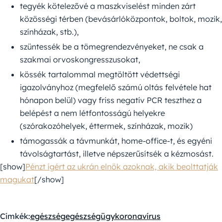
tegyék kötelezővé a maszkviselést minden zárt
közösségi térben (bevásárlóközpontok, boltok, mozik,
színházak, stb.),
szüntessék be a tömegrendezvényeket, ne csak a
szakmai orvoskongresszusokat,
kössék tartalommal megtöltött védettségi
igazolványhoz (megfelelő számú oltás felvétele hat
hónapon belül) vagy friss negatív PCR teszthez a
belépést a nem létfontosságú helyekre
(szórakozóhelyek, éttermek, színházak, mozik)
támogassák a távmunkát, home-office-t, és egyéni
távolságtartást, illetve népszerűsítsék a kézmosást.
[show]
Pénzt ígért az ukrán elnök azoknak, akik beolttatják
magukat
[/show]
Címkék:
egészség
egészségügy
koronavírus