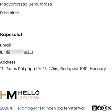
Magyarország Bemutatása
Friss hírek
Kapcsolat
Email
in
**
@
*********
ar.hu
Address
II. János Pál pápa tér 23. 2/66., Budapest 1081, Hungary
2026 © HelloMagyar | Minden jog fenntartva!