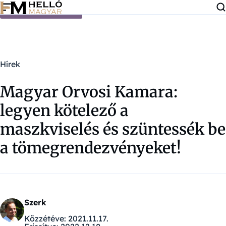
Ugrás a tartalomra
Hírek
Magyar Orvosi Kamara:
legyen kötelező a
maszkviselés és szüntessék be
a tömegrendezvényeket!
Szerk
Közzétéve:
2021.11.17.