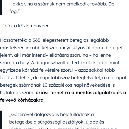
– akkor, ha a számuk nem emelkedik tovább. De
fog.”
– írják a közleményben.
Hozzátették: a 565 lélegeztetett beteg az legalább
másfélszer, inkább kétszer annyi súlyos állapotú beteget
jelent, aki már intenzív ellátásra szorulna – ha lenne
számára hely. A diagnosztizált új fertőzöttek több, mint
egytizede kórházi felvételre szorul – azaz sokkal több
fertőzött lehet, de napi többszáz betegfelvétel, a már ápolt
betegek számának 10 százalékos napi növekedése is
hatalmas szám,
óriási terhet ró a mentőszolgálatra és a
felvevő kórházakra
.
„Gőzerővel dolgozva is belefulladnak a
betegekbe a sürgősségi osztályok, újabb és