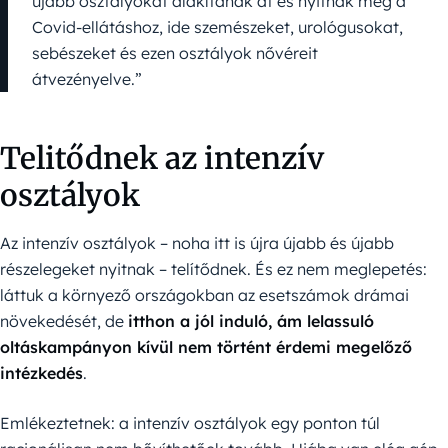
újabb osztályokat alakítanak át és nyitnak meg a
Covid-ellátáshoz, ide szemészeket, urológusokat,
sebészeket és ezen osztályok nővéreit
átvezényelve.”
Telitődnek az intenzív
osztályok
Az intenzív osztályok – noha itt is újra újabb és újabb
részelegeket nyitnak – telítődnek. És ez nem meglepetés:
láttuk a környező országokban az esetszámok drámai
növekedését, de
itthon a jól induló, ám lelassuló
oltáskampányon kívül nem történt érdemi megelőző
intézkedés
.
Emlékeztetnek: a intenzív osztályok egy ponton túl