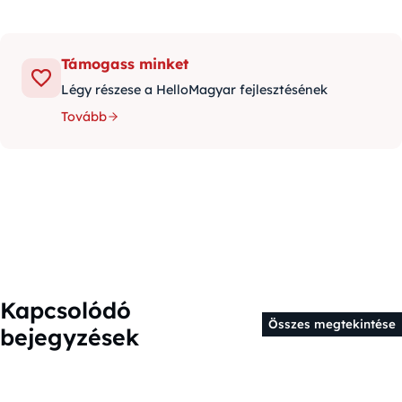
Támogass minket
Légy részese a HelloMagyar fejlesztésének
Tovább
Kapcsolódó
Összes megtekintése
bejegyzések