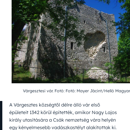
Várgesztesi vár. Fotó: Fotó: Mayer Jácint/Helló Magya
A Várgesztes községtől délre álló vár első
épületeit 1342 körül építették, amikor Nagy Lajos
király utasítására a Csák nemzetség vára helyén
egy kényelmesebb vadászkastélyt alakítottak ki.