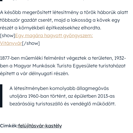
A később megerősített létesítmény a török háborúk alatt
többször gazdát cserét, majd a lakosság a kövek egy
részét a környékbeli építkezésekhez elhordta.
[show]
Egy magára hagyott gyöngyszem:
Vitányvár
[/show]
1877-ben műemléki felmérést végeztek a területen, 1932-
ben a Magyar Munkások Turista Egyesülete turistaházat
épített a vár délnyugati részén.
A létesítményben komolyabb állagmegóvás
utoljára 1960-ban történt, az épületben 2013-as
bezárásáig turistaszálló és vendéglő működött.
Címkék:
felújítás
vár-kastély