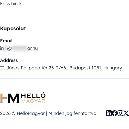
Friss hírek
Kapcsolat
Email
in
**
@
*********
ar.hu
Address
II. János Pál pápa tér 23. 2/66., Budapest 1081, Hungary
2026 © HelloMagyar | Minden jog fenntartva!