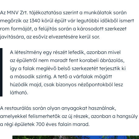
Az MNV Zrt. tájékoztatása szerint a munkálatok során
megőrzik az 1340 körül épült vár legutóbbi időkből ismert
rom formáját, a felújítás során a károsodott szerkezet
javítására, az esővíz elvezetésére kerül sor.
A létesítmény egy részét lefedik, azonban mivel
az épületről nem maradt fent korabeli ábrázolás,
így a falak meglévő belső szerkezetét terjesztik ki
a második szintig. A tető a várfalak mögött
húzódik majd, csak bizonyos nézőpontokból lesz
látható.
A restaurálás során olyan anyagokat használnak,
amelyekkel felismerhetők az új részek, azonban a hangsúly
a régi épületek 700 éves falain marad.