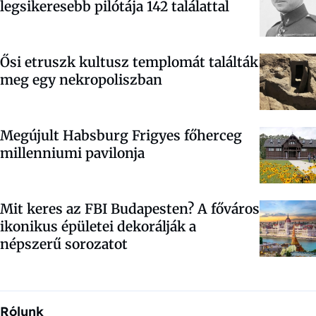
legsikeresebb pilótája 142 találattal
Ősi etruszk kultusz templomát találták
meg egy nekropoliszban
Megújult Habsburg Frigyes főherceg
millenniumi pavilonja
Mit keres az FBI Budapesten? A főváros
ikonikus épületei dekorálják a
népszerű sorozatot
Rólunk