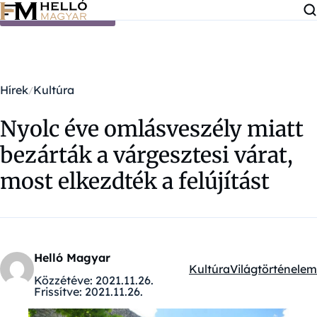
Ugrás a tartalomra
Hírek
Kultúra
Nyolc éve omlásveszély miatt
bezárták a várgesztesi várat,
most elkezdték a felújítást
Helló Magyar
Kultúra
Világtörténelem
Kategóriák:
Közzétéve:
2021.11.26.
Frissítve:
2021.11.26.