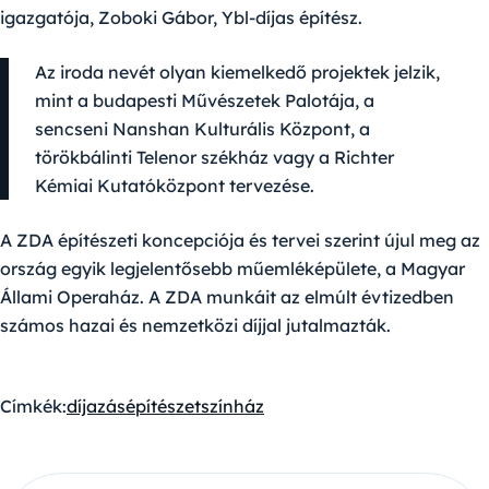
igazgatója, Zoboki Gábor, Ybl-díjas építész.
Az iroda nevét olyan kiemelkedő projektek jelzik,
mint a budapesti Művészetek Palotája, a
sencseni Nanshan Kulturális Központ, a
törökbálinti Telenor székház vagy a Richter
Kémiai Kutatóközpont tervezése.
A ZDA építészeti koncepciója és tervei szerint újul meg az
ország egyik legjelentősebb műemléképülete, a Magyar
Állami Operaház. A ZDA munkáit az elmúlt évtizedben
számos hazai és nemzetközi díjjal jutalmazták.
Címkék:
díjazás
építészet
színház