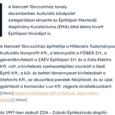
A Nemzeti Táncszínház tavaly
decemberben
kulturális középület
kategóriában
elnyerte az Építőipari Mesterdíj
Alapítvány Kuratóriuma (ÉMA) által életre hívott
Építőipari Nívódíjat is.
A Nemzeti Táncszínház építtetője a Millenáris Tudományos
Kulturális Nonprofit Kft., a lebonyolító a FŐBER Zrt., a
generálkivitelező a ZÁÉV Építőipari Zrt. és a Zala-Elektro
Kft. volt, a kivitelezés szerkezetépítési munkáit a Gedi
Építő Kft., a kül- és beltéri álmennyezet kivitelezését a
Stefanits Kft., az akusztikai panelek felújítását, és az újak
gyártását a Komandor Lux Kft. végezte alvállalkozóként.
[show]
Igazán különleges lett a Magyar Zene Háza –
képek
[/show]
Az 1997-ben alakult ZDA – Zoboki Építésziroda alapító-