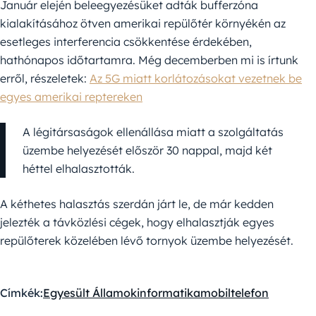
Január elején beleegyezésüket adták bufferzóna
kialakításához ötven amerikai repülőtér környékén az
esetleges interferencia csökkentése érdekében,
hathónapos időtartamra. Még decemberben mi is írtunk
erről, részeletek:
Az 5G miatt korlátozásokat vezetnek be
egyes amerikai reptereken
A légitársaságok ellenállása miatt a szolgáltatás
üzembe helyezését először 30 nappal, majd két
héttel elhalasztották.
A kéthetes halasztás szerdán járt le, de már kedden
jelezték a távközlési cégek, hogy elhalasztják egyes
repülőterek közelében lévő tornyok üzembe helyezését.
Címkék:
Egyesült Államok
informatika
mobiltelefon