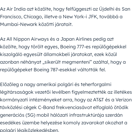
Az Air India azt közölte, hogy felfüggeszti az Újdelhi és San
Francisco, Chicago, illetve a New York-i JFK, továbbá a
Mumbai-Newark közötti járatait.
Az All Nippon Airways és a Japan Airlines pedig azt
közölte, hogy törölt egyes, Boeing 777-es repülőgépekkel
kiszolgáló egyesült államokbeli járatokat, ezek közül
azonban néhányat „sikerült megmenteni” azáltal, hogy a
repülőgépeket Boeing 787-esekkel váltották fel.
Előzőleg a nagy amerikai polgári és teherforgalmi
légitársaságok vezetői levélben figyelmeztették az illetékes
kormányzati intézményeket arra, hogy az AT&T és a Verizon
távközlési cégek C-Band frekvenciasávot elfoglaló ötödik
generációs (5G) mobil hálózati infrastruktúrája szerdán
esedékes üzembe helyezése komoly zavarokat okozhat a
polgári légiközlekedésben.