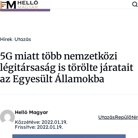
Ugrás a tartalomra
Hírek
Utazás
5G miatt több nemzetközi
légitársaság is törölte járatait
az Egyesült Államokba
Helló Magyar
Utazás
Repülőtér
Kategóriák:
Közzétéve:
2022.01.19.
Frissítve:
2022.01.19.