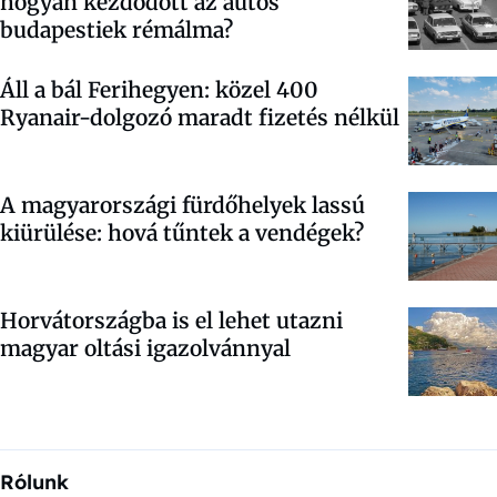
hogyan kezdődött az autós
budapestiek rémálma?
Áll a bál Ferihegyen: közel 400
Ryanair-dolgozó maradt fizetés nélkül
A magyarországi fürdőhelyek lassú
kiürülése: hová tűntek a vendégek?
Horvátországba is el lehet utazni
magyar oltási igazolvánnyal
Rólunk