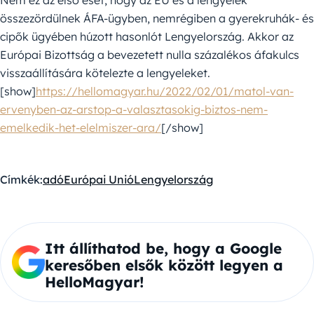
Nem ez az első eset, hogy az EU és a lengyelek
összezördülnek ÁFA-ügyben, nemrégiben a gyerekruhák- és
cipők ügyében húzott hasonlót Lengyelország. Akkor az
Európai Bizottság a bevezetett nulla százalékos áfakulcs
visszaállítására kötelezte a lengyeleket.
[show]
https://hellomagyar.hu/2022/02/01/matol-van-
ervenyben-az-arstop-a-valasztasokig-biztos-nem-
emelkedik-het-elelmiszer-ara/
[/show]
Címkék:
adó
Európai Unió
Lengyelország
Itt állíthatod be, hogy a Google
keresőben elsők között legyen a
HelloMagyar!