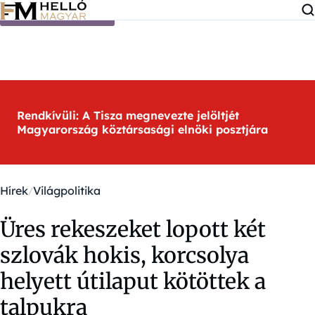
Ugrás a tartalomra
Rendkívüli: A Tisza megnevezte jelöltjét
Magyarország köztársasági elnöki posztjára
Hírek
Világpolitika
Üres rekeszeket lopott két
szlovák hokis, korcsolya
helyett útilaput kötöttek a
talpukra