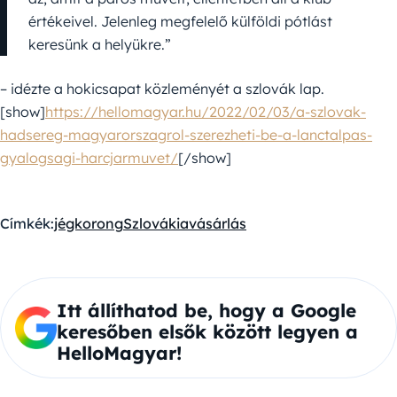
értékeivel. Jelenleg megfelelő külföldi pótlást
keresünk a helyükre.”
– idézte a hokicsapat közleményét a szlovák lap.
[show]
https://hellomagyar.hu/2022/02/03/a-szlovak-
hadsereg-magyarorszagrol-szerezheti-be-a-lanctalpas-
gyalogsagi-harcjarmuvet/
[/show]
Címkék:
jégkorong
Szlovákia
vásárlás
Itt állíthatod be, hogy a Google
keresőben elsők között legyen a
HelloMagyar!