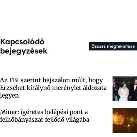
Kapcsolódó
Összes megtekintése
bejegyzések
Az FBI szerint hajszálon múlt, hogy
Erzsébet királynő merénylet áldozata
legyen
Miner: ígéretes belépési pont a
felhőbányászat fejlődő világába