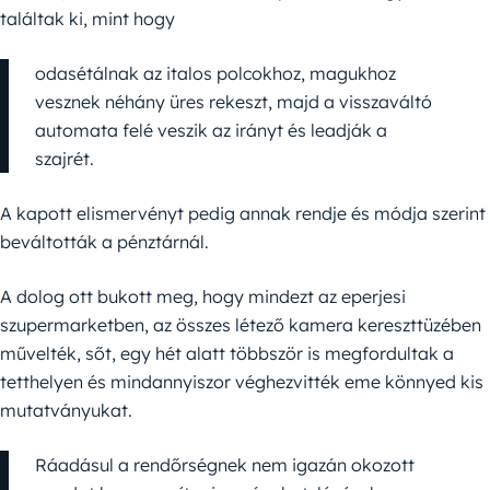
találtak ki, mint hogy
odasétálnak az italos polcokhoz, magukhoz
vesznek néhány üres rekeszt, majd a visszaváltó
automata felé veszik az irányt és leadják a
szajrét.
A kapott elismervényt pedig annak rendje és módja szerint
beváltották a pénztárnál.
A dolog ott bukott meg, hogy mindezt az eperjesi
szupermarketben, az összes létező kamera kereszttüzében
művelték, sőt, egy hét alatt többször is megfordultak a
tetthelyen és mindannyiszor véghezvitték eme könnyed kis
mutatványukat.
Ráadásul a rendőrségnek nem igazán okozott