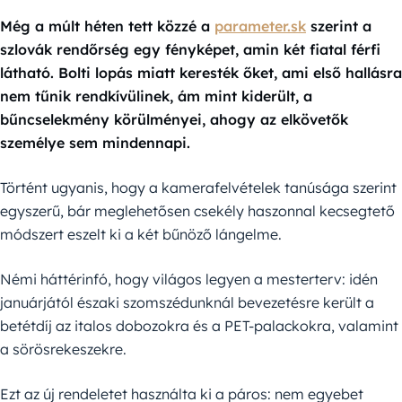
Még a múlt héten tett közzé a
parameter.sk
szerint a
szlovák rendőrség egy fényképet, amin két fiatal férfi
látható. Bolti lopás miatt keresték őket, ami első hallásra
nem tűnik rendkívülinek, ám mint kiderült, a
bűncselekmény körülményei, ahogy az elkövetők
személye sem mindennapi.
Történt ugyanis, hogy a kamerafelvételek tanúsága szerint
egyszerű, bár meglehetősen csekély haszonnal kecsegtető
módszert eszelt ki a két bűnöző lángelme.
Némi háttérinfó, hogy világos legyen a mesterterv: idén
januárjától északi szomszédunknál bevezetésre került a
betétdíj az italos dobozokra és a PET-palackokra, valamint
a sörösrekeszekre.
Ezt az új rendeletet használta ki a páros: nem egyebet