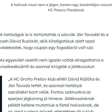
A hokisok most nem a jégen, hanem egy banánhéjon csúszta
HC Presov/Facebook
A hatóságok le is tartóztatták a szlovák Ján Tavodát és a
cseh Dávid Ruzickát, akik kihallgatásuk alatt azzal
védekeztek, hogy csupán egy fogadásról volt szó.
Az egyesület vezetői nem igazán voltak elragadtatva a
viselkedésüktől és azonnal kirúgták a játékosokat.
„A HC Grotto Prešov klub elítéli Dávid Růžička és
Ján Ťavoda tettét, és azonnali hatállyal
szerződést bont velük. Fontos számunkra az
eperjesi jégkorong jó hírneve. Játékosainknak
példát kellene mutatniuk a fiatal hokisoknak, de
az, amit a páros művelt, ellentétben áll a klub