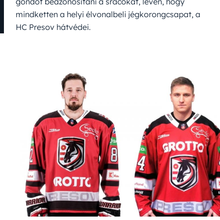
gondot beazonosítani a srácokat, lévén, hogy
mindketten a helyi élvonalbeli jégkorongcsapat, a
HC Presov hátvédei.