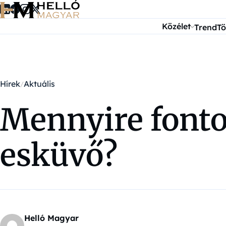
Ugrás a tartalomra
Közélet
Trend
Tö
Hírek
Aktuális
Mennyire fonto
esküvő?
Helló Magyar