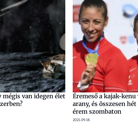
 mégis van idegen élet
Éremeső a kajak-kenu 
zerben?
arany, és összesen hé
érem szombaton
2021.09.18.