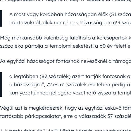
A most vagy korábban házasságban élők (51 százal
iránt azoknál, akik nem élnek házasságban (39 száz
Még markánsabb különbség található a korcsoportok kö
százaléka pártolja a templomi esketést, a 60 év feletti
Az egyházi házasságot fontosnak nevezőknél a támogatá
a legtöbben (82 százalék) azért tartják fontosnak 
a házasságra”, 72 és 61 százalék esetében pedig a
környezet ünnepi jellegére vezethető vissza a templ
Végül azt is megkérdezték, hogy az egyházi esküvő tám
tartósabb párkapcsolatot, erre a válaszadók 57 százal