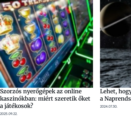
Szorzós nyerőgépek az online
Lehet, hogy
kaszinókban: miért szeretik őket
a Naprends
a játékosok?
2024.07.30.
2025.09.22.