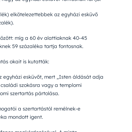
ék) elkötelezettebbek az egyházi esküvő
alék).
zött: míg a 60 év alattiaknak 40-45
eknek 59 százaléka tartja fontosnak.
s okait is kutatták:
az egyházi esküvőt, mert „Isten áldását adja
 családi szokásra vagy a templomi
omi szertartás pártolása.
ogatói a szertartástól remélnek-e
éka mondott igent.