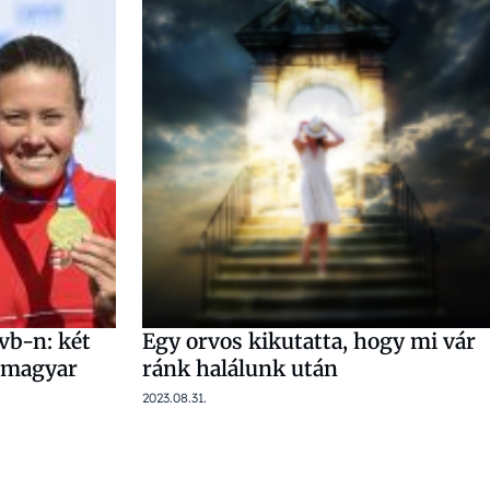
vb-n: két
Egy orvos kikutatta, hogy mi vár
t magyar
ránk halálunk után
2023.08.31.