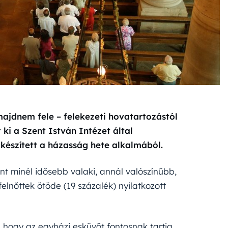
jdnem fele – felekezeti hovatartozástól
 ki a Szent István Intézet által
készített a házasság hete alkalmából.
nt minél idősebb valaki, annál valószínűbb,
elnőttek ötöde (19 százalék) nyilatkozott
hogy az egyházi esküvőt fontosnak tartja.