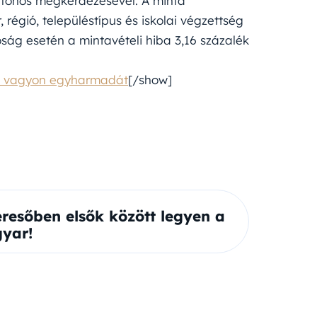
elefonos megkérdezésével. A minta
régió, településtípus és iskolai végzettség
ság esetén a mintavételi hiba 3,16 százalék
ági vagyon egyharmadát
[/show]
eresőben elsők között legyen a
yar!