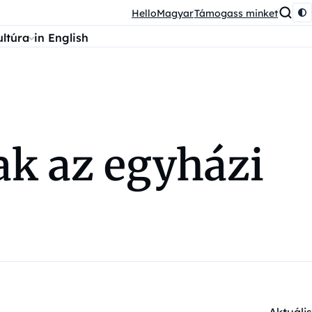
HelloMagyar
Támogass minket
ultúra
in English
k az egyházi