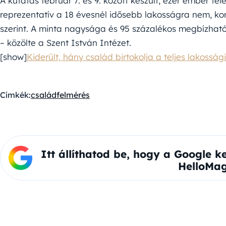
A kutatás február 7. és 9. között készült, ezer ember t
reprezentatív a 18 évesnél idősebb lakosságra nem, kor, 
szerint. A minta nagysága és 95 százalékos megbízható
– közölte a Szent István Intézet.
[show]
Kiderült, hány család birtokolja a teljes lakoss
Címkék:
család
felmérés
Itt állíthatod be, hogy a Google k
HelloMag