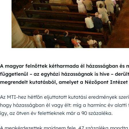
A magyar felnőttek kétharmada él házasságban és ma
függetlenül – az egyházi házasságnak is híve – derült
megrendelt kutatásból, amelyet a Nézőpont Intézet 
Az MTI-hez hétfőn eljuttatott kutatási eredmények szeri
hogy házasságban él vagy élt: míg a harminc év alatti f
így, az ötven év felettieknek már a 90 százaléka.
A megkérdezettek majdnem fele, 47 százaléka mondta, 