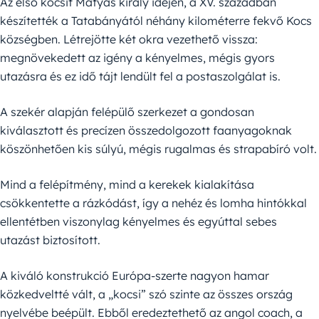
Az első kocsit Mátyás király idején, a XV. században
készítették a Tatabányától néhány kilométerre fekvő Kocs
községben. Létrejötte két okra vezethető vissza:
megnövekedett az igény a kényelmes, mégis gyors
utazásra és ez idő tájt lendült fel a postaszolgálat is.
A szekér alapján felépülő szerkezet a gondosan
kiválasztott és precízen összedolgozott faanyagoknak
köszönhetően kis súlyú, mégis rugalmas és strapabíró volt.
Mind a felépítmény, mind a kerekek kialakítása
csökkentette a rázkódást, így a nehéz és lomha hintókkal
ellentétben viszonylag kényelmes és egyúttal sebes
utazást biztosított.
A kiváló konstrukció Európa-szerte nagyon hamar
közkedveltté vált, a „kocsi” szó szinte az összes ország
nyelvébe beépült. Ebből eredeztethető az angol coach, a