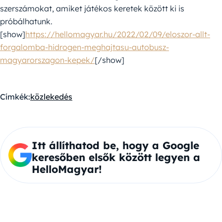
szerszámokat, amiket játékos keretek között ki is
próbálhatunk.
[show]
https://hellomagyar.hu/2022/02/09/eloszor-allt-
forgalomba-hidrogen-meghajtasu-autobusz-
magyarorszagon-kepek/
[/show]
Címkék:
közlekedés
Itt állíthatod be, hogy a Google
keresőben elsők között legyen a
HelloMagyar!