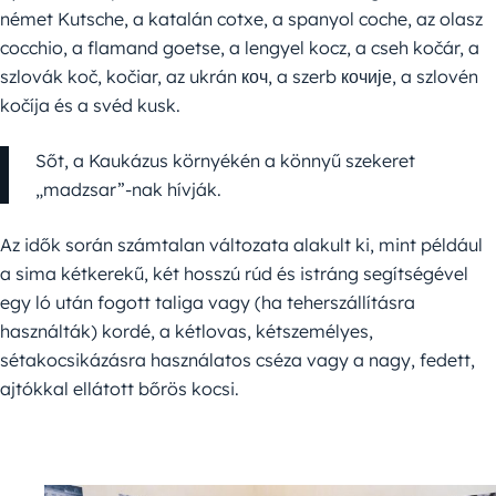
német Kutsche, a katalán cotxe, a spanyol coche, az olasz
cocchio, a flamand goetse, a lengyel kocz, a cseh kočár, a
szlovák koč, kočiar, az ukrán коч, a szerb кочије, a szlovén
kočíja és a svéd kusk.
Sőt, a Kaukázus környékén a könnyű szekeret
„madzsar”-nak hívják.
Az idők során számtalan változata alakult ki, mint például
a sima kétkerekű, két hosszú rúd és istráng segítségével
egy ló után fogott taliga vagy (ha teherszállításra
használták) kordé, a kétlovas, kétszemélyes,
sétakocsikázásra használatos cséza vagy a nagy, fedett,
ajtókkal ellátott bőrös kocsi.