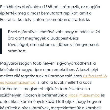
Első hiteles ábrázolása 1568-ból származik, ez alapján
építették meg a most bemutatott replikát, amit a
Festetics-kastély hintómúzeumában állítottak ki.
Ezzel a járművel lehetővé vált, hogy mindössze 24
óra alatt megtegyék a Budapest-Bécs
távolságot, ami abban az időben villámgyorsnak
számított.
Magyarországon több helyen is gyönyörködhetük a
középkori magyar ipar eme remekeiben. A keszthelyi
mellett ellátogathatunk a Parádon található
Czifra Istálló
és Kocsimúzeumba
is, ahol a lovak mellett a kocsi
történetét is megismerhetjük és természetesen a
szülőhelyén, Kocson is betérhetünk a
Kocsi Múzeumba
és
autentikus körülmények között láthatjuk, hogy hogyan
készültek a híres járművek, megtekinthetjük a korabeli