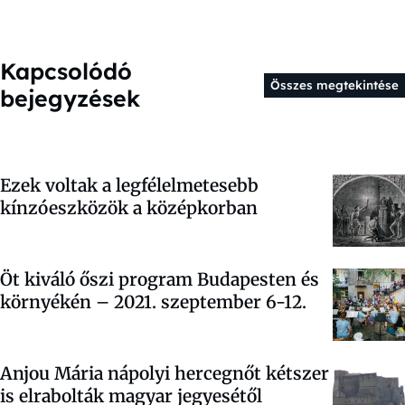
Kapcsolódó
Összes megtekintése
bejegyzések
Ezek voltak a legfélelmetesebb
kínzóeszközök a középkorban
Öt kiváló őszi program Budapesten és
környékén – 2021. szeptember 6-12.
Anjou Mária nápolyi hercegnőt kétszer
is elrabolták magyar jegyesétől