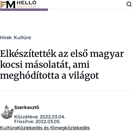
Ugrás a tartalomra
Hírek
Kultúra
Elkészítették az első magyar
kocsi másolatát, ami
meghódította a világot
Szerkesztő
Közzétéve:
2022.03.04.
Frissítve:
2022.03.05.
Kultúra
Közlekedés és tömegközlekedés
Kategóriák: