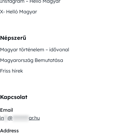
Instagram – Helló Magyar
X- Helló Magyar
Népszerű
Magyar történelem – idővonal
Magyarország Bemutatása
Friss hírek
Kapcsolat
Email
in
**
@
*********
ar.hu
Address