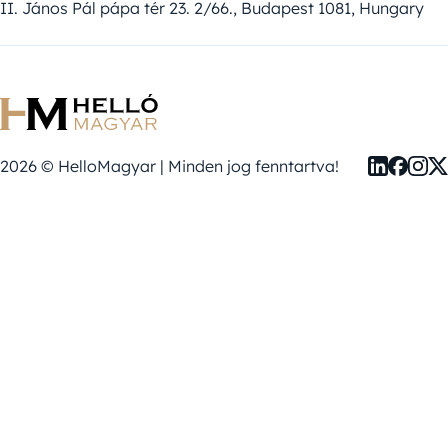
II. János Pál pápa tér 23. 2/66., Budapest 1081, Hungary
2026 © HelloMagyar | Minden jog fenntartva!