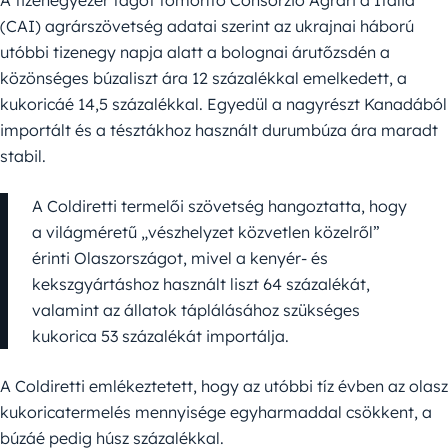
A tizenegyezer tagot tömörítő Consorzio Agrari d’Italia
(CAI) agrárszövetség adatai szerint az ukrajnai háború
utóbbi tizenegy napja alatt a bolognai árutőzsdén a
közönséges búzaliszt ára 12 százalékkal emelkedett, a
kukoricáé 14,5 százalékkal. Egyedül a nagyrészt Kanadából
importált és a tésztákhoz használt durumbúza ára maradt
stabil.
A Coldiretti termelői szövetség hangoztatta, hogy
a világméretű „vészhelyzet közvetlen közelről”
érinti Olaszországot, mivel a kenyér- és
kekszgyártáshoz használt liszt 64 százalékát,
valamint az állatok táplálásához szükséges
kukorica 53 százalékát importálja.
A Coldiretti emlékeztetett, hogy az utóbbi tíz évben az olasz
kukoricatermelés mennyisége egyharmaddal csökkent, a
búzáé pedig húsz százalékkal.