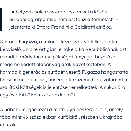
„A helyzet csak rosszabb lesz, mivel a közös
európai agrárpolitika nem ösztönzi a termelést” –
jelentette ki Ettore Prandini a Coldiretti elnöke.
Stefano Fugazza, a milánói kézműves vállalkozásokat
képviselő Unione Artigiani elnöke a La Repubblicának azt
mondta, máris tucatnyi pékséget fenyeget bezárás a
megemelkedett alapanyag árak következtében. A
harmadik generációs sütödét vezető Fugazza hangoztatta,
hogy nemcsak a liszt, hanem a közüzemi díjak, valamint a
szállítási költségek is jelentősen emelkedtek. A cukor ára
egy év alatt ötven százalékkal nőtt.
A háború megnehezíti a műtrágya beszerzését is, amely
több mint 95 százalékban külföldről, részben Ukrajnából
érkezik.