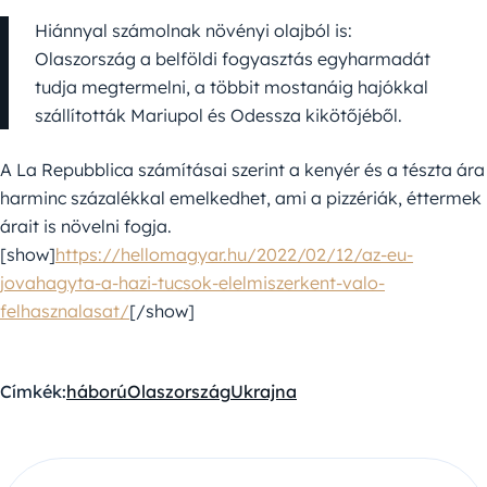
Hiánnyal számolnak növényi olajból is:
Olaszország a belföldi fogyasztás egyharmadát
tudja megtermelni, a többit mostanáig hajókkal
szállították Mariupol és Odessza kikötőjéből.
A La Repubblica számításai szerint a kenyér és a tészta ára
harminc százalékkal emelkedhet, ami a pizzériák, éttermek
árait is növelni fogja.
[show]
https://hellomagyar.hu/2022/02/12/az-eu-
jovahagyta-a-hazi-tucsok-elelmiszerkent-valo-
felhasznalasat/
[/show]
Címkék:
háború
Olaszország
Ukrajna