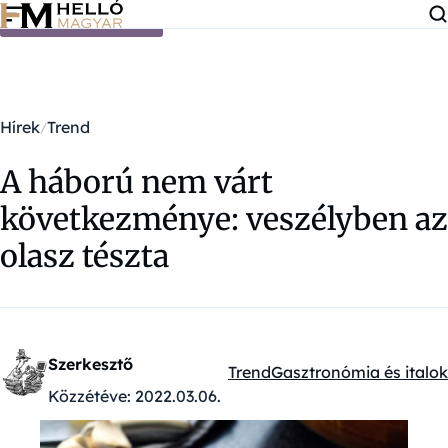
Ugrás a tartalomra
Hírek
Trend
A háború nem várt
következménye: veszélyben az
olasz tészta
Szerkesztő
Trend
Gasztronómia és italok
Kategóriák:
Közzétéve:
2022.03.06.