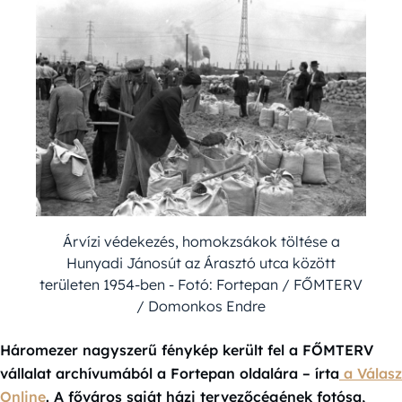
Árvízi védekezés, homokzsákok töltése a
Hunyadi Jánosút az Árasztó utca között
területen 1954-ben - Fotó: Fortepan / FŐMTERV
/ Domonkos Endre
Háromezer nagyszerű fénykép került fel a FŐMTERV
vállalat archívumából a Fortepan oldalára – írta
a Válasz
Online
. A főváros saját házi tervezőcégének fotósa,