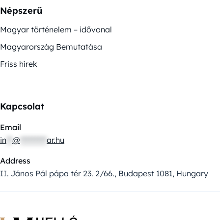
Népszerű
Magyar történelem – idővonal
Magyarország Bemutatása
Friss hírek
Kapcsolat
Email
in
**
@
*********
ar.hu
Address
II. János Pál pápa tér 23. 2/66., Budapest 1081, Hungary