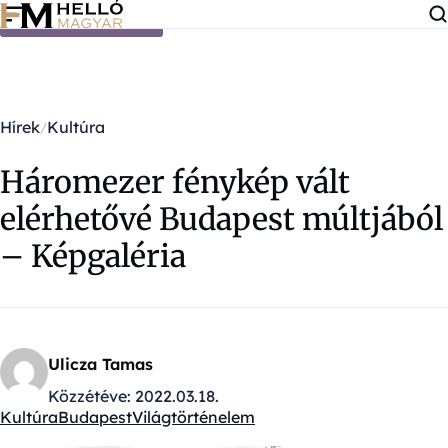
Ugrás a tartalomra
Hírek
Kultúra
Háromezer fénykép vált
elérhetővé Budapest múltjából
– Képgaléria
Ulicza Tamas
Közzétéve:
2022.03.18.
Kultúra
Budapest
Világtörténelem
Kategóriák: