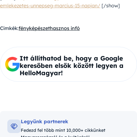
emlekezetes-unnepseg-marcius-15-napjan/
[/show]
Címkék:
fényképészet
hasznos infó
Itt állíthatod be, hogy a Google
keresőben elsők között legyen a
HelloMagyar!
Legyünk partnerek
Fedezd fel több mint 10,000+ cikkünket