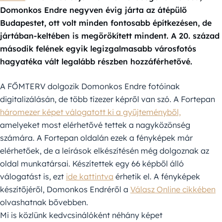
Domonkos Endre negyven évig járta az átépülő
Budapestet, ott volt minden fontosabb építkezésen, de
jártában-keltében is megörökített mindent. A 20. század
második felének egyik legizgalmasabb városfotós
hagyatéka vált legalább részben hozzáférhetővé.
A FŐMTERV dolgozik Domonkos Endre fotóinak
digitalizálásán, de több tízezer képről van szó. A Fortepan
háromezer képet válogatott ki a gyűjteményből,
amelyeket most elérhetővé tettek a nagyközönség
számára. A Fortepan oldalán ezek a fényképek már
elérhetőek, de a leírások elkészítésén még dolgoznak az
oldal munkatársai. Készítettek egy 66 képből álló
válogatást is, ezt
ide kattintva
érhetik el. A fényképek
készítőjéről, Domonkos Endréről a
Válasz Online cikkében
olvashatnak bővebben.
Mi is közlünk kedvcsinálóként néhány képet