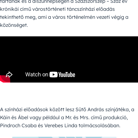
tartanak és a díszünnepségen a Százszorszép – Száz év
krónikái című várostörténeti táncszínházi előadás
tekinthető meg, ami a város történelmén vezeti végig a
közönséget.
A színházi előadások között lesz Sütő András színjátéka, a
Káin és Ábel vagy például a Mr. és Mrs. című produkció,
Pindroch Csaba és Verebes Linda tolmácsolásában.