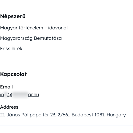
Népszerű
Magyar történelem – idővonal
Magyarország Bemutatása
Friss hírek
Kapcsolat
Email
in
**
@
*********
ar.hu
Address
II. János Pál pápa tér 23. 2/66., Budapest 1081, Hungary