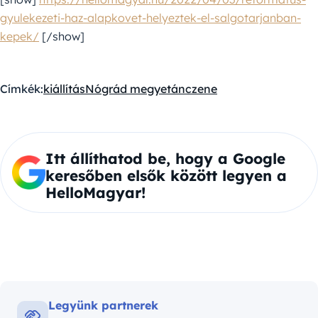
gyulekezeti-haz-alapkovet-helyeztek-el-salgotarjanban-
kepek/
[/show]
Címkék:
kiállítás
Nógrád megye
tánc
zene
Itt állíthatod be, hogy a Google
keresőben elsők között legyen a
HelloMagyar!
Legyünk partnerek