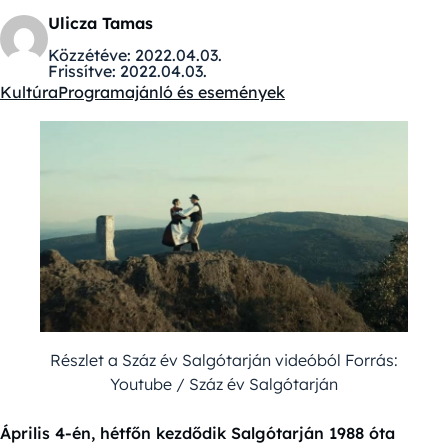
Ulicza Tamas
Közzétéve:
2022.04.03.
Frissítve:
2022.04.03.
Kultúra
Programajánló és események
Kategóriák:
Részlet a Száz év Salgótarján videóból Forrás:
Youtube / Száz év Salgótarján
Április 4-én, hétfőn kezdődik Salgótarján 1988 óta