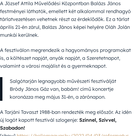
A József Attila Művelődési Központban Balázs János
festményei láthatók, emellett két alkalommal rendhagyó
tárlatvezetésen vehetnek részt az érdeklődők. Ez a tárlat
április 21-én zárul, Balázs János képei helyére Oláh Jolán
munkái kerülnek.
A fesztiválon megrendezik a hagyományos programokat
is, a költészet napját, anyák napját, a Szeretetnapot,
valamint a városi majálist és a gyermeknapot.
Salgótarján legnagyobb művészeti fesztiválját
Bródy János Gáz van, babám! című koncertje
koronázza meg május 31-én, a zárónapon.
A Tarjáni Tavaszt 1988-ban rendezték meg először. Az idén
új logót kapott fesztivál szlogenje:
Színnel, Szívvel,
Szabadon!
[show]
https://hellomagyar.hu/2022/04/03/reformatus-