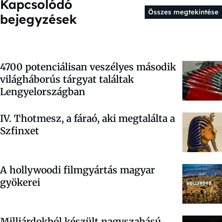
Kapcsolódó
Összes megtekintése
bejegyzések
4700 potenciálisan veszélyes második
világháborús tárgyat találtak
Lengyelországban
IV. Thotmesz, a fáraó, aki megtalálta a
Szfinxet
A hollywoodi filmgyártás magyar
gyökerei
Milliárdokból készült nagyszabású