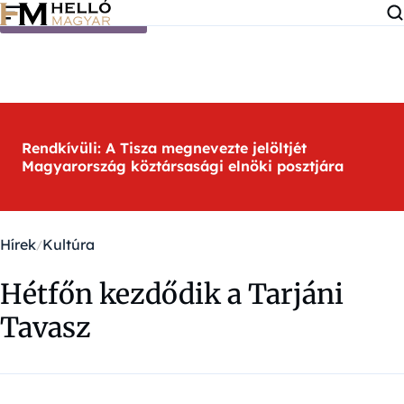
Ugrás a tartalomra
Rendkívüli: A Tisza megnevezte jelöltjét
Magyarország köztársasági elnöki posztjára
Hírek
Kultúra
Hétfőn kezdődik a Tarjáni
Tavasz