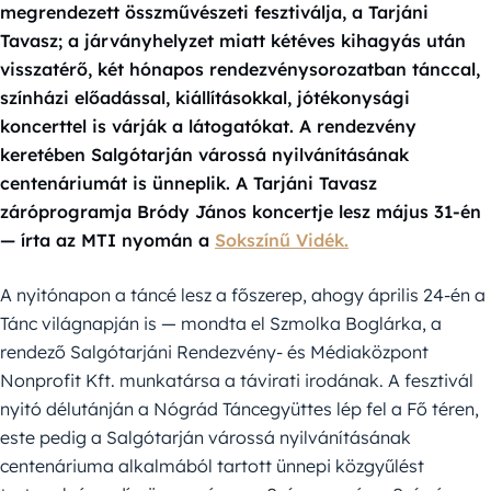
megrendezett összművészeti fesztiválja, a Tarjáni
Tavasz; a járványhelyzet miatt kétéves kihagyás után
visszatérő, két hónapos rendezvénysorozatban tánccal,
színházi előadással, kiállításokkal, jótékonysági
koncerttel is várják a látogatókat. A rendezvény
keretében Salgótarján várossá nyilvánításának
centenáriumát is ünneplik. A Tarjáni Tavasz
záróprogramja Bródy János koncertje lesz május 31-én
— írta az MTI nyomán a
Sokszínű Vidék.
A nyitónapon a táncé lesz a főszerep, ahogy április 24-én a
Tánc világnapján is — mondta el Szmolka Boglárka, a
rendező Salgótarjáni Rendezvény- és Médiaközpont
Nonprofit Kft. munkatársa a távirati irodának. A fesztivál
nyitó délutánján a Nógrád Táncegyüttes lép fel a Fő téren,
este pedig a Salgótarján várossá nyilvánításának
centenáriuma alkalmából tartott ünnepi közgyűlést