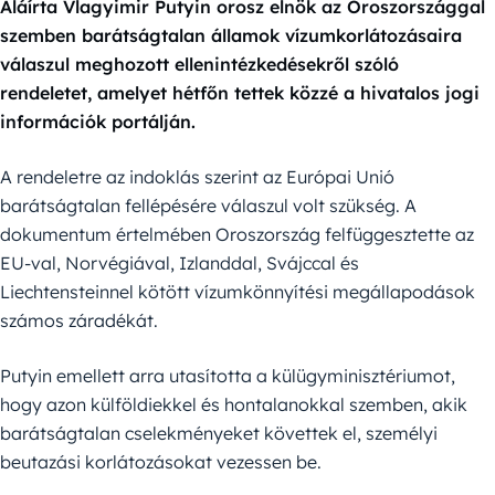
Aláírta Vlagyimir Putyin orosz elnök az Oroszországgal
szemben barátságtalan államok vízumkorlátozásaira
válaszul meghozott ellenintézkedésekről szóló
rendeletet, amelyet hétfőn tettek közzé a hivatalos jogi
információk portálján.
A rendeletre az indoklás szerint az Európai Unió
barátságtalan fellépésére válaszul volt szükség. A
dokumentum értelmében Oroszország felfüggesztette az
EU-val, Norvégiával, Izlanddal, Svájccal és
Liechtensteinnel kötött vízumkönnyítési megállapodások
számos záradékát.
Putyin emellett arra utasította a külügyminisztériumot,
hogy azon külföldiekkel és hontalanokkal szemben, akik
barátságtalan cselekményeket követtek el, személyi
beutazási korlátozásokat vezessen be.