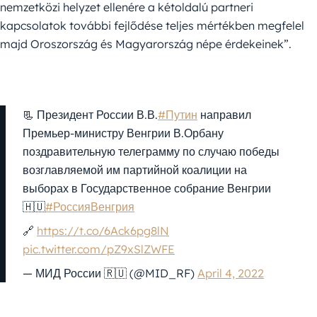
nemzetközi helyzet ellenére a kétoldalú partneri
kapcsolatok további fejlődése teljes mértékben megfelel
majd Oroszország és Magyarország népe érdekeinek”.
📃 Президент России В.В.
#Путин
направил
Премьер-министру Венгрии В.Орбану
поздравительную телеграмму по случаю победы
возглавляемой им партийной коалиции на
выборах в Государственное собрание Венгрии
🇭🇺
#РоссияВенгрия
🔗
https://t.co/6Ack6pg8lN
pic.twitter.com/pZ9xSlZWFE
— МИД России 🇷🇺 (@MID_RF)
April 4, 2022