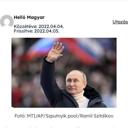
Helló Magyar
Utazás
Kategó
Közzétéve:
2022.04.04.
Frissítve:
2022.04.05.
Fotó: MTI/AP/Szputnyik pool/Ramil Szitdikov