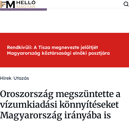
Ugrás a tartalomra
Rendkívüli: A Tisza megnevezte jelöltjét
Magyarország köztársasági elnöki posztjára
Hírek
Utazás
Oroszország megszüntette a
vízumkiadási könnyítéseket
Magyarország irányába is