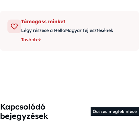
Támogass minket
Légy részese a HelloMagyar fejlesztésének
Tovább
Kapcsolódó
Összes megtekintése
bejegyzések