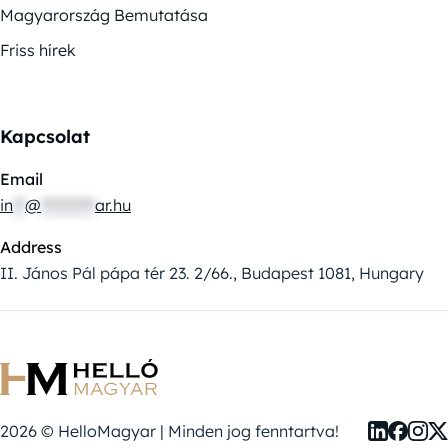
Magyarország Bemutatása
Friss hírek
Kapcsolat
Email
in
**
@
*********
ar.hu
Address
II. János Pál pápa tér 23. 2/66., Budapest 1081, Hungary
2026 © HelloMagyar | Minden jog fenntartva!