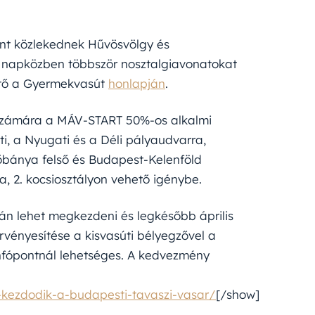
nt közlekednek Hűvösvölgy és
n napközben többször nosztalgiavonatokat
hető a Gyermekvasút
honlapján
.
számára a MÁV-START 50%-os alkalmi
i, a Nyugati és a Déli pályaudvarra,
őbánya felső és Budapest-Kelenföld
a, 2. kocsiosztályon vehető igénybe.
án lehet megkezdeni és legkésőbb április
 érvényesítése a kisvasúti bélyegzővel a
infópontnál lehetséges. A kedvezmény
kezdodik-a-budapesti-tavaszi-vasar/
[/show]