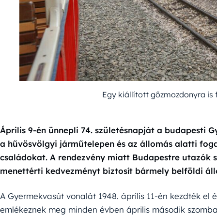
Egy kiállított gőzmozdonyra is
Április 9-én ünnepli 74. születésnapját a budapesti 
a hűvösvölgyi járműtelepen és az állomás alatti fo
családokat. A rendezvény miatt Budapestre utazók
menettérti kedvezményt biztosít bármely belföldi ál
A Gyermekvasút vonalát 1948. április 11-én kezdték el 
emlékeznek meg minden évben április második szombat