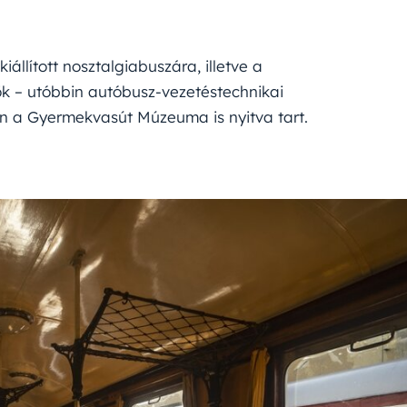
llított nosztalgiabuszára, illetve a
dők – utóbbin autóbusz-vezetéstechnikai
on a Gyermekvasút Múzeuma is nyitva tart.