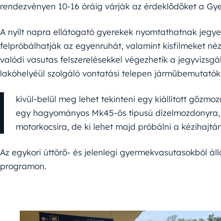
rendezvényen 10-16 óráig várják az érdeklődőket a Gy
A nyílt napra ellátogató gyerekek nyomtathatnak jegye
felpróbálhatják az egyenruhát, valamint kisfilmeket n
valódi vasutas felszerelésekkel végezhetik a jegyvizsgá
lakóhelyéül szolgáló vontatási telepen járműbemutatók 
kívül-belül meg lehet tekinteni egy kiállított gőzmo
egy hagyományos Mk45-ös típusú dízelmozdonyra, a
motorkocsira, de ki lehet majd próbálni a kézihajtány
Az egykori úttörő- és jelenlegi gyermekvasutasokból áll
programon.