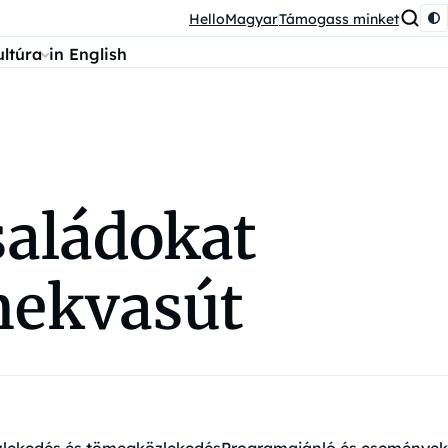
HelloMagyar
Támogass minket
ultúra
in English
saládokat
mekvasút