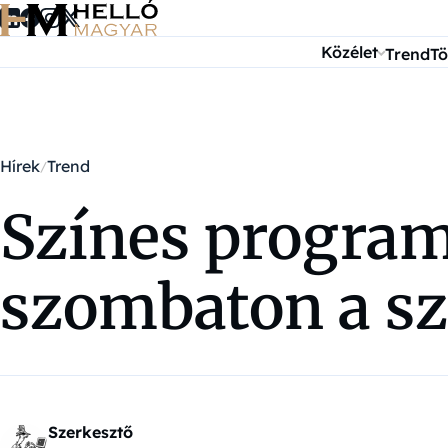
Ugrás a tartalomra
Közélet
Trend
Tö
Hírek
Trend
Színes program
szombaton a s
Szerkesztő