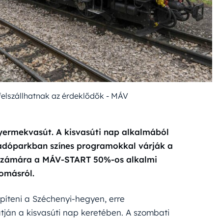
 felszállhatnak az érdeklődők - MÁV
Gyermekvasút. A kisvasúti nap alkalmából
gadóparkban színes programokkal várják a
 számára a MÁV-START 50%-os alkalmi
lomásról.
építeni a Széchenyi-hegyen, erre
ján a kisvasúti nap keretében. A szombati