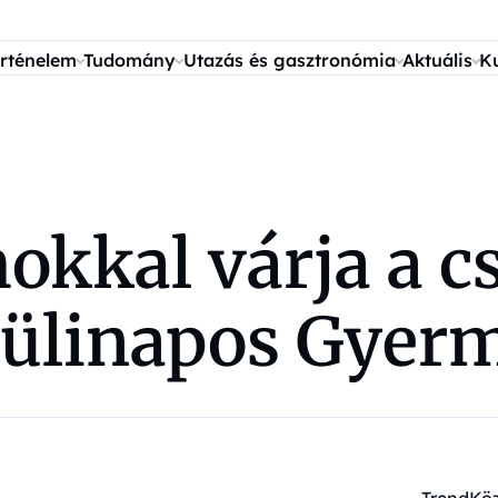
rténelem
Tudomány
Utazás és gasztronómia
Aktuális
K
okkal várja a c
zülinapos Gyer