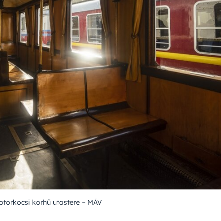
otorkocsi korhű utastere – MÁV