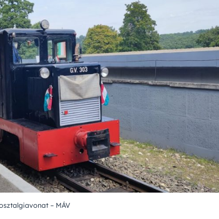
osztalgiavonat – MÁV