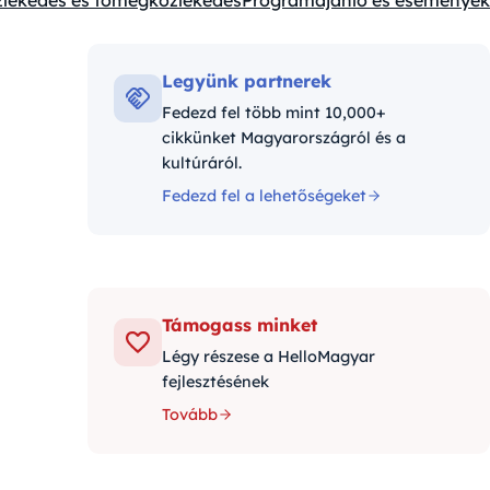
lekedés és tömegközlekedés
Programajánló és események
ák:
Legyünk partnerek
Fedezd fel több mint 10,000+
cikkünket Magyarországról és a
kultúráról.
Fedezd fel a lehetőségeket
Támogass minket
Légy részese a HelloMagyar
fejlesztésének
Tovább