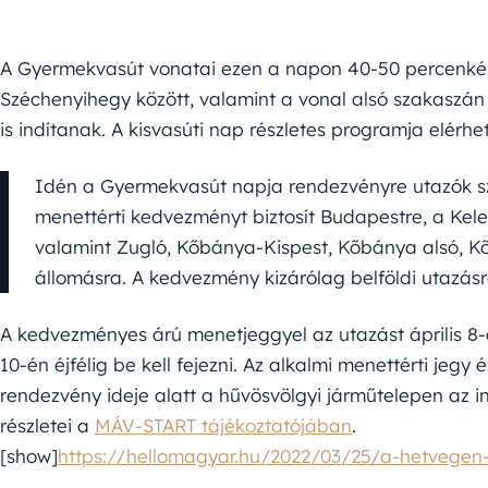
A Gyermekvasút vonatai ezen a napon 40-50 percenké
Széchenyihegy között, valamint a vonal alsó szakaszá
is indítanak. A kisvasúti nap részletes programja elér
Idén a Gyermekvasút napja rendezvényre utazók 
menettérti kedvezményt biztosít Budapestre, a Kelet
valamint Zugló, Kőbánya-Kispest, Kőbánya alsó, K
állomásra. A kedvezmény kizárólag belföldi utazásr
A kedvezményes árú menetjeggyel az utazást április 8-
10-én éjfélig be kell fejezni. Az alkalmi menettérti jegy
rendezvény ideje alatt a hűvösvölgyi járműtelepen az 
részletei a
MÁV-START tájékoztatójában
.
[show]
https://hellomagyar.hu/2022/03/25/a-hetvegen-