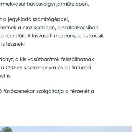
ermekvasút hűvösvölgyi járműtelepén.
t a jegykiadó számítógéppel,
ézhetnek a mozikocsiban, a szalonkocsiban
ló teendőit. A kisvasúti mozdonyok és kocsik
is lesznek:
zdonyt, a kis vasútbarátok felszállhatnak
 C50-es kismozdonyra és a lillafüredi
t is.
ó fúvószenekar szolgáltatja a térzenét a