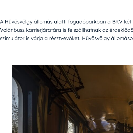
A Hűvösvölgy állomás alatti fogadóparkban a BKV két kiá
Volánbusz karrierjáratára is felszállhatnak az érdeklő
szimulátor is várja a résztvevőket. Hűvösvölgy állomás