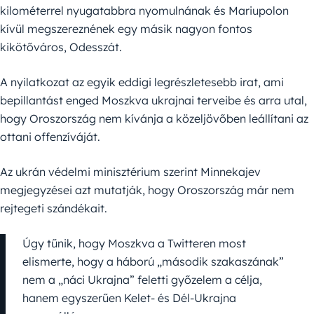
kilométerrel nyugatabbra nyomulnának és Mariupolon
kívül megszereznének egy másik nagyon fontos
kikötőváros, Odesszát.
A nyilatkozat az egyik eddigi legrészletesebb irat, ami
bepillantást enged Moszkva ukrajnai terveibe és arra utal,
hogy Oroszország nem kívánja a közeljövőben leállítani az
ottani offenzíváját.
Az ukrán védelmi minisztérium szerint Minnekajev
megjegyzései azt mutatják, hogy Oroszország már nem
rejtegeti szándékait.
Úgy tűnik, hogy Moszkva a Twitteren most
elismerte, hogy a háború „második szakaszának”
nem a „náci Ukrajna” feletti győzelem a célja,
hanem egyszerűen Kelet- és Dél-Ukrajna