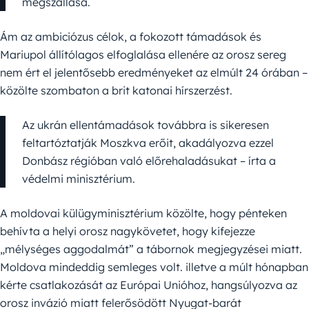
megszállása.
Ám az ambiciózus célok, a fokozott támadások és
Mariupol állítólagos elfoglalása ellenére az orosz sereg
nem ért el jelentősebb eredményeket az elmúlt 24 órában –
közölte szombaton a brit katonai hírszerzést.
Az ukrán ellentámadások továbbra is sikeresen
feltartóztatják Moszkva erőit, akadályozva ezzel
Donbász régióban való előrehaladásukat – írta a
védelmi minisztérium.
A moldovai külügyminisztérium közölte, hogy pénteken
behívta a helyi orosz nagykövetet, hogy kifejezze
„mélységes aggodalmát” a tábornok megjegyzései miatt.
Moldova mindeddig semleges volt. illetve a múlt hónapban
kérte csatlakozását az Európai Unióhoz, hangsúlyozva az
orosz invázió miatt felerősödött Nyugat-barát