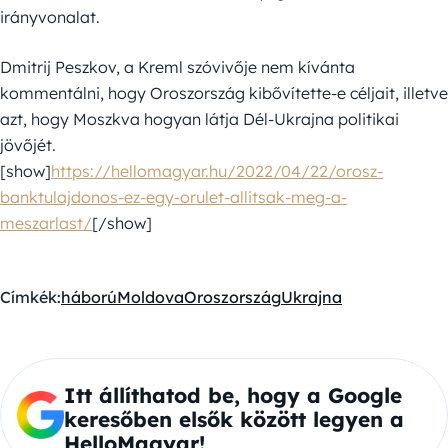
irányvonalat.
Dmitrij Peszkov, a Kreml szóvivője nem kívánta
kommentálni, hogy Oroszország kibővítette-e céljait, illetve
azt, hogy Moszkva hogyan látja Dél-Ukrajna politikai
jövőjét.
[show]
https://hellomagyar.hu/2022/04/22/orosz-
banktulajdonos-ez-egy-orulet-allitsak-meg-a-
meszarlast/
[/show]
Címkék:
háború
Moldova
Oroszország
Ukrajna
Itt állíthatod be, hogy a Google
keresőben elsők között legyen a
HelloMagyar!