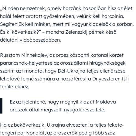
„Minden nemzetnek, amely hozzánk hasonlóan hisz az élet
halál felett aratott győzelmében, velünk kell harcolnia.
Segíteniük kell minket, mert mi vagyunk az elsők a sorban.
És ki következik?” – mondta Zelenszkij péntek késő
délutáni videóbeszédében.
Rusztam Minnekajev, az orosz központi katonai körzet
parancsnok-helyettese az orosz állami hírügynökségek
szerint azt mondta, hogy Dél-Ukrajna teljes ellenőrzése
lehetővé tenné számára a hozzáférést a Dnyeszteren túli
területekhez.
Ez azt jelentené, hogy megnyílik az út Moldova
oroszok által megszállt nyugati része felé.
Ha ez bekövetkezik, Ukrajna elveszteni a teljes fekete-
tengeri partvonalát, az orosz erők pedig több száz