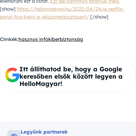
ellenőrizni ezt a listát.
Ezt ide kattintva tehetjük meg.
[show]
https://hellomagyar.hu/2022/04/24/a-netflix-
penzt-fog-kerni-a-jelszomegosztasert/
[/show]
Címkék:
hasznos infó
kiberbiztonság
Itt állíthatod be, hogy a Google
keresőben elsők között legyen a
HelloMagyar!
Legyünk partnerek