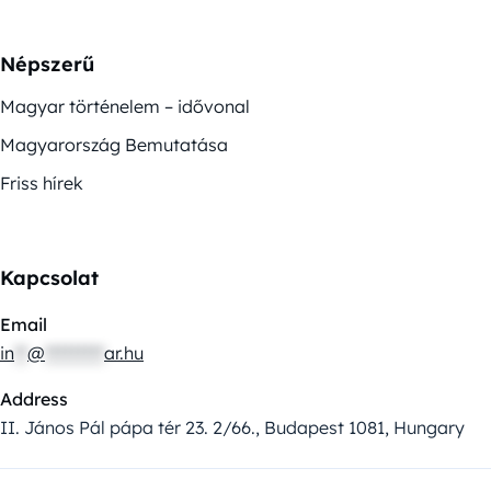
Népszerű
Magyar történelem – idővonal
Magyarország Bemutatása
Friss hírek
Kapcsolat
Email
in
**
@
*********
ar.hu
Address
II. János Pál pápa tér 23. 2/66., Budapest 1081, Hungary