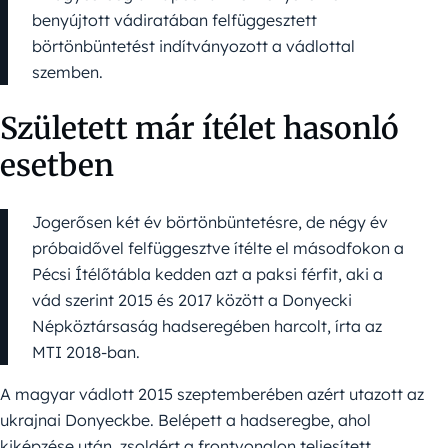
benyújtott vádiratában felfüggesztett
börtönbüntetést indítványozott a vádlottal
szemben.
Született már ítélet hasonló
esetben
Jogerősen két év börtönbüntetésre, de négy év
próbaidővel felfüggesztve ítélte el másodfokon a
Pécsi Ítélőtábla kedden azt a paksi férfit, aki a
vád szerint 2015 és 2017 között a Donyecki
Népköztársaság hadseregében harcolt, írta az
MTI 2018-ban.
A magyar vádlott 2015 szeptemberében azért utazott az
ukrajnai Donyeckbe. Belépett a hadseregbe, ahol
kiképzése után, zsoldért a frontvonalon teljesített