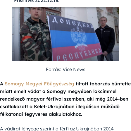
Frissítve:
2022.12.18.
Forrás: Vice News
A
Somogy Megyei Főügyészség
tiltott toborzás bűntette
miatt emelt vádat a Somogy megyében lakcímmel
rendelkező magyar férfival szemben, aki még 2014-ben
csatlakozott a Kelet-Ukrajnában illegálisan működő
félkatonai fegyveres alakulatokhoz.
A vádirat lényege szerint a férfi az Ukrajnában 2014