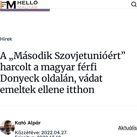
Ugrás a tartalomra
Hírek
A „Második Szovjetunióért”
harcolt a magyar férfi
Donyeck oldalán, vádat
emeltek ellene itthon
Kató Alpár
Aktuális
Kategór
Közzétéve:
2022.04.27.