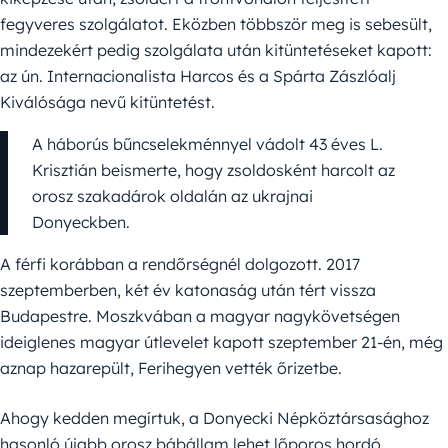
fegyveres szolgálatot. Eközben többször meg is sebesült,
mindezekért pedig szolgálata után kitüntetéseket kapott:
az ún. Internacionalista Harcos és a Spárta Zászlóalj
Kiválósága nevű kitüntetést.
A háborús bűncselekménnyel vádolt 43 éves L.
Krisztián beismerte, hogy zsoldosként harcolt az
orosz szakadárok oldalán az ukrajnai
Donyeckben.
A férfi korábban a rendőrségnél dolgozott. 2017
szeptemberben, két év katonaság után tért vissza
Budapestre. Moszkvában a magyar nagykövetségen
ideiglenes magyar útlevelet kapott szeptember 21-én, még
aznap hazarepült, Ferihegyen vették őrizetbe.
Ahogy kedden megírtuk, a Donyecki Népköztársasághoz
hasonló újabb orosz bábállam lehet lőporos hordó