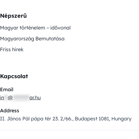
Népszerű
Magyar történelem – idővonal
Magyarország Bemutatása
Friss hírek
Kapcsolat
Email
in
**
@
*********
ar.hu
Address
II. János Pál pápa tér 23. 2/66., Budapest 1081, Hungary