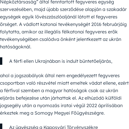
Népköztársaság” által fenntartott fegyveres egység
szervezésében, majd újabb szerződése alapján a szakadár
egységek egyik lövészzászlóaljánál látott el fegyveres
őrséget. A vádlott katonai tevékenységét 2016 februárjáig
folytatta, amikor az illegális félkatonai fegyveres erők
tevékenységében csalódva önként jelentkezett az ukrán
hatóságoknál.
A férfi ellen Ukrajnában is indult büntetőeljárás,
ahol a jogszabályok által nem engedélyezett fegyveres
csoportban való részvétel miatt emeltek vádat ellene, ezért
a férfival szemben a magyar hatóságok csak az ukrán
eljárás befejezése után járhattak el. Az elhúzódó külföldi
jogsegély után a nyomozás iratai végül 2022 áprilisában
érkeztek meg a Somogy Megyei Főügyészségre.
Az ügyészség a Kaposvári Törvényszékre