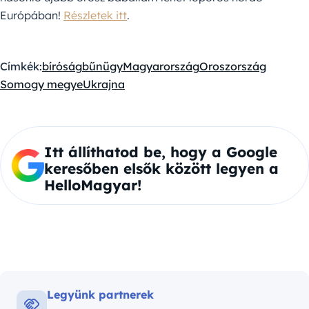
Európában!
Részletek itt
.
Címkék:
bíróság
bűnügy
Magyarország
Oroszország
Somogy megye
Ukrajna
Itt állíthatod be, hogy a Google
keresőben elsők között legyen a
HelloMagyar!
Legyünk partnerek