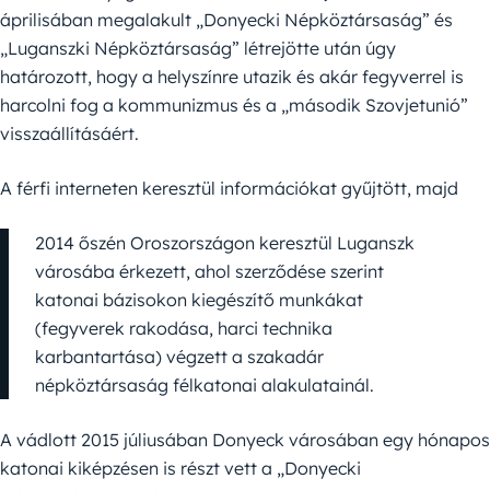
áprilisában megalakult „Donyecki Népköztársaság” és
„Luganszki Népköztársaság” létrejötte után úgy
határozott, hogy a helyszínre utazik és akár fegyverrel is
harcolni fog a kommunizmus és a „második Szovjetunió”
visszaállításáért.
A férfi interneten keresztül információkat gyűjtött, majd
2014 őszén Oroszországon keresztül Luganszk
városába érkezett, ahol szerződése szerint
katonai bázisokon kiegészítő munkákat
(fegyverek rakodása, harci technika
karbantartása) végzett a szakadár
népköztársaság félkatonai alakulatainál.
A vádlott 2015 júliusában Donyeck városában egy hónapos
katonai kiképzésen is részt vett a „Donyecki