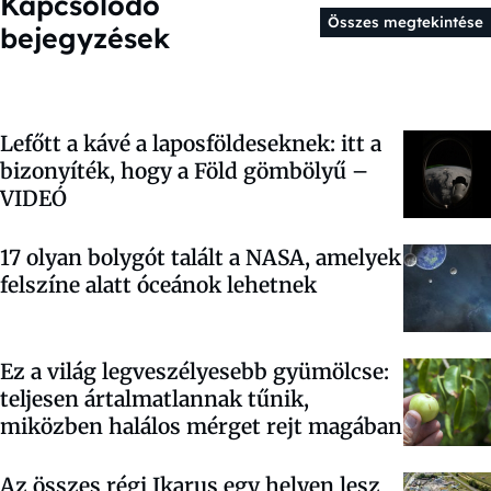
Kapcsolódó
Összes megtekintése
bejegyzések
Lefőtt a kávé a laposföldeseknek: itt a
bizonyíték, hogy a Föld gömbölyű –
VIDEÓ
17 olyan bolygót talált a NASA, amelyek
felszíne alatt óceánok lehetnek
Ez a világ legveszélyesebb gyümölcse:
teljesen ártalmatlannak tűnik,
miközben halálos mérget rejt magában
Az összes régi Ikarus egy helyen lesz