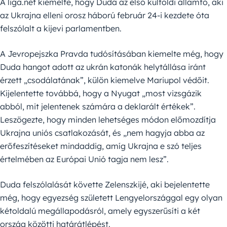
A liga.net kiemelte, hogy Duda az első külföldi államfő, aki
az Ukrajna elleni orosz háború február 24-i kezdete óta
felszólalt a kijevi parlamentben.
A Jevropejszka Pravda tudósításában kiemelte még, hogy
Duda hangot adott az ukrán katonák helytállása iránt
érzett „csodálatának”, külön kiemelve Mariupol védőit.
Kijelentette továbbá, hogy a Nyugat „most vizsgázik
abból, mit jelentenek számára a deklarált értékek”.
Leszögezte, hogy minden lehetséges módon előmozdítja
Ukrajna uniós csatlakozását, és „nem hagyja abba az
erőfeszítéseket mindaddig, amíg Ukrajna e szó teljes
értelmében az Európai Unió tagja nem lesz”.
Duda felszólalását követte Zelenszkijé, aki bejelentette
még, hogy egyezség született Lengyelországgal egy olyan
kétoldalú megállapodásról, amely egyszerűsíti a két
ország közötti határátlépést.