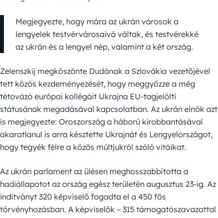
Megjegyezte, hogy mára az ukrán városok a
lengyelek testvérvárosaivá váltak, és testvérekké
az ukrán és a lengyel nép, valamint a két ország.
Zelenszkij megköszönte Dudának a Szlovákia vezetőjével
tett közös kezdeményezését, hogy meggyőzze a még
tétovázó európai kollégáit Ukrajna EU-tagjelölti
státusának megadásával kapcsolatban. Az ukrán elnök azt
is megjegyezte: Oroszország a háború kirobbantásával
akaratlanul is arra késztette Ukrajnát és Lengyelországot,
hogy tegyék félre a közös múltjukról szóló vitáikat.
Az ukrán parlament az ülésen meghosszabbította a
hadiállapotot az ország egész területén augusztus 23-ig. Az
indítványt 320 képviselő fogadta el a 450 fős
törvényhozásban. A képviselők – 315 támogatószavazattal