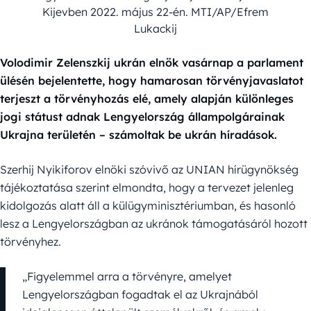
Kijevben 2022. május 22-én. MTI/AP/Efrem
Lukackij
Volodimir Zelenszkij ukrán elnök vasárnap a parlament
ülésén bejelentette, hogy hamarosan törvényjavaslatot
terjeszt a törvényhozás elé, amely alapján különleges
jogi státust adnak Lengyelország állampolgárainak
Ukrajna területén – számoltak be ukrán híradások.
Szerhij Nyikiforov elnöki szóvivő az UNIAN hírügynökség
tájékoztatása szerint elmondta, hogy a tervezet jelenleg
kidolgozás alatt áll a külügyminisztériumban, és hasonló
lesz a Lengyelországban az ukránok támogatásáról hozott
törvényhez.
„Figyelemmel arra a törvényre, amelyet
Lengyelországban fogadtak el az Ukrajnából