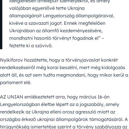
ideiglenesen áttelepült személyekről, és amely
valójában egyenlővé tette Ukrajna
állampolgárait Lengyelország állampolgáraival,
kivéve a szavazati jogot. Ennek megfelelően
Ukrajnában az államfő kezdeményezésére,
mondhatni hasonló törvényt fogadnak el” –
fejtette ki a szóvivő.
Nyikiforov hozzátette, hogy a törvényjavaslat konkrét
rendelkezéseiről még korai beszélni, mert még kidolgozás
alatt áll, és azt sem tudta megmondani, hogy mikor kerül a
parlament elé.
AZ UNIAN emlékeztetett arra, hogy március 16-án
Lengyelországban életbe lépett az a jogszabály, amely
rendelkezik az Ukrajna elleni orosz agresszió miatt az
országba érkező ukrajnai állampolgárok támogatásáról. A
hírügynökség ismertetése szerint a törvény szabályozza az