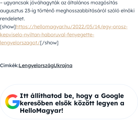
– ugyancsak jóváhagyták az általános mozgósítás
augusztus 23-ig történő meghosszabbításáról szóló elnöki
rendeletet.
[show]
https://hellomagyar.hu/2022/05/14/egy-orosz-
kepviselo-nyiltan-haboruval-fenyegette-
lengyelorszagot/
[/show]
Címkék:
Lengyelország
Ukrajna
Itt állíthatod be, hogy a Google
keresőben elsők között legyen a
HelloMagyar!