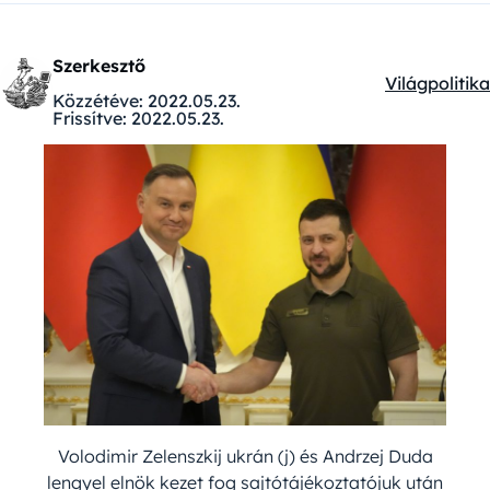
Szerkesztő
Világpolitika
Kategóriák:
Közzétéve:
2022.05.23.
Frissítve:
2022.05.23.
Volodimir Zelenszkij ukrán (j) és Andrzej Duda
lengyel elnök kezet fog sajtótájékoztatójuk után