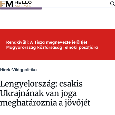
Ugrás a tartalomra
Rendkívüli: A Tisza megnevezte jelöltjét
Magyarország köztársasági elnöki posztjára
Hírek
Világpolitika
Lengyelország: csakis
Ukrajnának van joga
meghatároznia a jövőjét