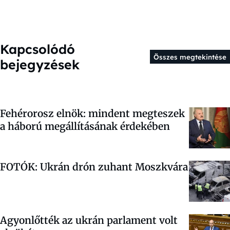
Kapcsolódó
Összes megtekintése
bejegyzések
Fehérorosz elnök: mindent megteszek
a háború megállításának érdekében
FOTÓK: Ukrán drón zuhant Moszkvára
Agyonlőtték az ukrán parlament volt