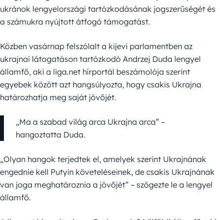
ukránok lengyelországi tartózkodásának jogszerűségét és
a számukra nyújtott átfogó támogatást.
Közben vasárnap felszólalt a kijevi parlamentben az
ukrajnai látogatáson tartózkodó Andrzej Duda lengyel
államfő, aki a liga.net hírportál beszámolója szerint
egyebek között azt hangsúlyozta, hogy csakis Ukrajna
határozhatja meg saját jövőjét.
„Ma a szabad világ arca Ukrajna arca” –
hangoztatta Duda.
„Olyan hangok terjedtek el, amelyek szerint Ukrajnának
engednie kell Putyin követeléseinek, de csakis Ukrajnának
van joga meghatároznia a jövőjét” – szögezte le a lengyel
államfő.