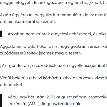
eléggé lefogyott. Ennek igazából még örült is, jól jött, 
Aztán úgy érezte, begyulladt a mandulája, de ez már több
antibiotikum-kúrába kezdett.
Azonban nem szűntek a nyelési nehézségei, és alig t
Aggodalomra adott okot az is, hogy gyakran vérezni kezd
zúzódásszerű foltok jelentek meg a testén.
„Azt gondoltam, a zúzódások az én ügyetlenségemből 
Végül bekerült a helyi kórházba, ahol az orvosok vizsgá
a tüneteket.
Végül egy hét után, 2021 augusztusában, csontvelő 
leukémiát (AML) diagnosztizáltak nála.