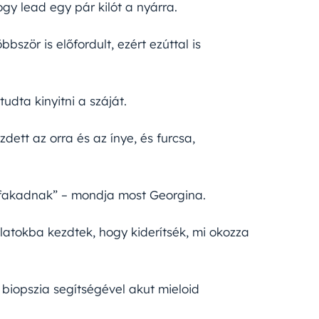
hogy lead egy pár kilót a nyárra.
ször is előfordult, ezért ezúttal is
udta kinyitni a száját.
ett az orra és az ínye, és furcsa,
fakadnak” – mondja most Georgina.
latokba kezdtek, hogy kiderítsék, mi okozza
biopszia segítségével akut mieloid