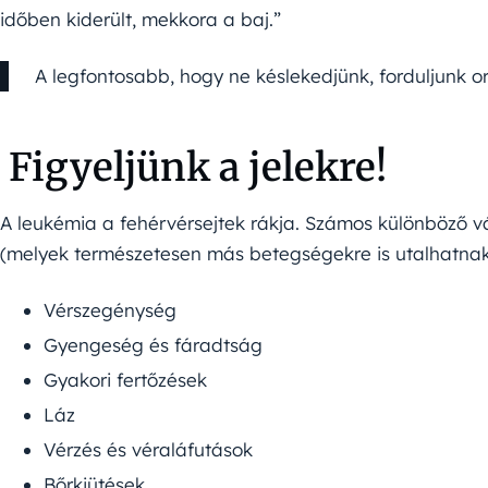
időben kiderült, mekkora a baj.”
A legfontosabb, hogy ne késlekedjünk, forduljunk o
Figyeljünk a jelekre!
A leukémia a fehérvérsejtek rákja. Számos különböző vál
(melyek természetesen más betegségekre is utalhatnak
Vérszegénység
Gyengeség és fáradtság
Gyakori fertőzések
Láz
Vérzés és véraláfutások
Bőrkiütések