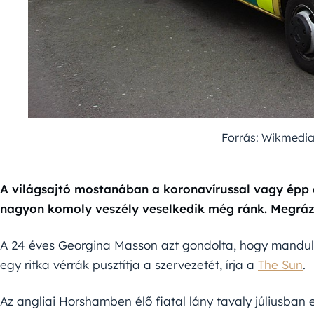
Forrás: Wikmed
A világsajtó mostanában a koronavírussal vagy épp
nagyon komoly veszély veselkedik még ránk. Megrázó
A 24 éves Georgina Masson azt gondolta, hogy mandulag
egy ritka vérrák pusztítja a szervezetét, írja a
The Sun
.
Az angliai Horshamben élő fiatal lány tavaly júliusban e