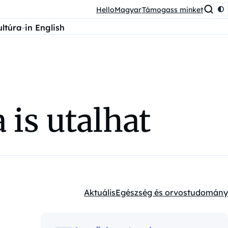
HelloMagyar
Támogass minket
ultúra
in English
 is utalhat
Aktuális
Egészség és orvostudomány
Kategóriák: