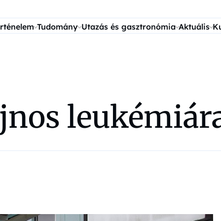
rténelem
Tudomány
Utazás és gasztronómia
Aktuális
K
ajnos leukémiára