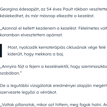
Georgina édesapját, az 54 éves Pault rákban veszítette
késlekedhet, és már másnap elkezdte a kezelést.
„Azonnal el kellett kezdenem a kezelést. Félelmetes vol
koromban elvesztettem apámat.
Most, nyolcadik kemoterápiás ciklusának vége felé 
kiderült, hogy mekkora a baj.
„Annyira fájt a fejem a kezelésektől, hogy szemmaszkba
szobában.”
De a legutóbbi vizsgálatok eredményei alapján megérte 
szervezete legyőzi a vérrákot.
„Voltak pillanatok, mikor azt hittem, meg fogok halni