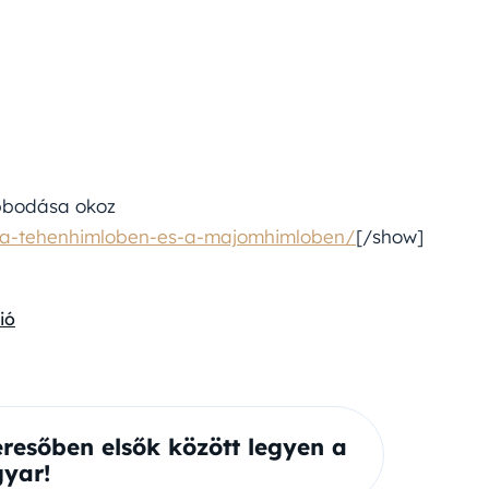
bbodása okoz
s-a-tehenhimloben-es-a-majomhimloben/
[/show]
ió
eresőben elsők között legyen a
yar!