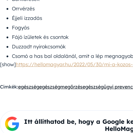
Orrvérzés
Éjjeli izzadás
Fogyás
Fájó ízületek és csontok
Duzzadt nyirokcsomók
Csomó a has bal oldalánál, amit a lép megnagyo
[show]
https://hellomagyar.hu/2022/05/30/mi-a-kozo
Címkék:
egészség
egészségmegőrzés
egészségügyi prevenc
Itt állíthatod be, hogy a Google k
HelloMag