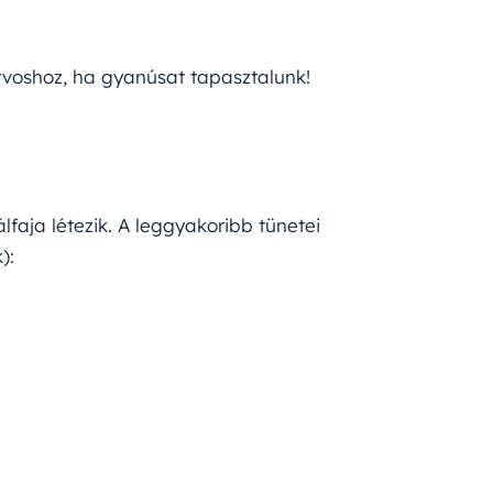
rvoshoz, ha gyanúsat tapasztalunk!
faja létezik. A leggyakoribb tünetei
):