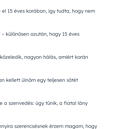
 el 15 éves korában, így tudta, hogy nem
t – különösen azután, hogy 15 éves
közeledik, nagyon hálás, amiért korán
n kellett ülnöm egy teljesen sötét
a szenvedés: úgy tűnik, a fiatal lány
. Annyira szerencsésnek érzem magam, hogy