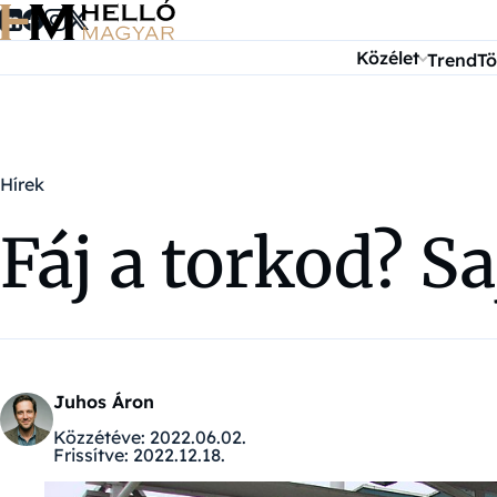
Ugrás a tartalomra
Közélet
Trend
Tö
Hírek
Fáj a torkod? S
Juhos Áron
Közzétéve:
2022.06.02.
Frissítve:
2022.12.18.