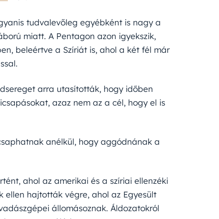
gyanis tudvalevőleg egyébként is nagy a
áború miatt. A Pentagon azon igyekszik,
, beleértve a Szíriát is, ahol a két fél már
ssal.
adsereget arra utasították, hogy időben
gicsapásokat, azaz nem az a cél, hogy el is
ecsaphatnak anélkül, hogy aggódnának a
tént, ahol az amerikai és a szíriai ellenzéki
 ellen hajtották végre, ahol az Egyesült
vadászgépei állomásoznak. Áldozatokról