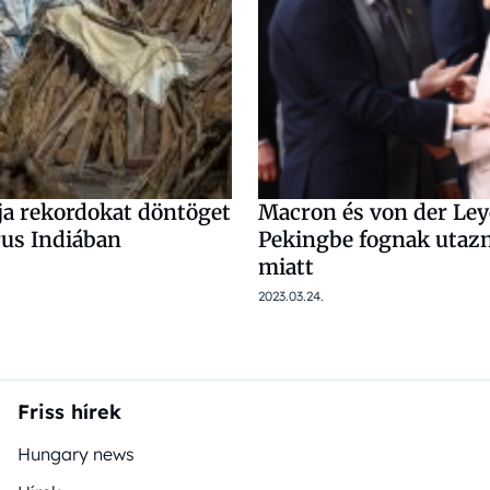
ja rekordokat döntöget
Macron és von der Le
rus Indiában
Pekingbe fognak utazn
miatt
2023.03.24.
Friss hírek
Hungary news