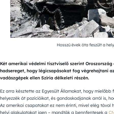
Hosszú évek óta feszült a hely
Két amerikai védelmi tisztviselő szerint Oroszország
hadsereget, hogy légicsapásokat fog végrehajtani a
vadászgépek ellen Szíria délkeleti részén.
Ez arra késztette az Egyesült Államokat, hogy mielőbb
helyezzék át pozícióikat, és gondoskodjanak arról is, h
Az amerikai csapatokat ez nem érinti, mivel elég távol 
helyi alakulatokat igen – mondták a bennfentesek a
C