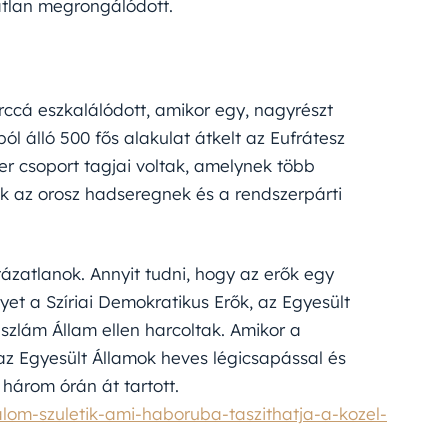
gatlan megrongálódott.
rccá eszkalálódott, amikor egy, nagyrészt
ból álló 500 fős alakulat átkelt az Eufrátesz
er csoport tagjai voltak, amelynek több
ak az orosz hadseregnek és a rendszerpárti
tázatlanok. Annyit tudni, hogy az erők egy
et a Szíriai Demokratikus Erők, az Egyesült
Iszlám Állam ellen harcoltak. Amikor a
az Egyesült Államok heves légicsapással és
 három órán át tartott.
lom-szuletik-ami-haboruba-taszithatja-a-kozel-