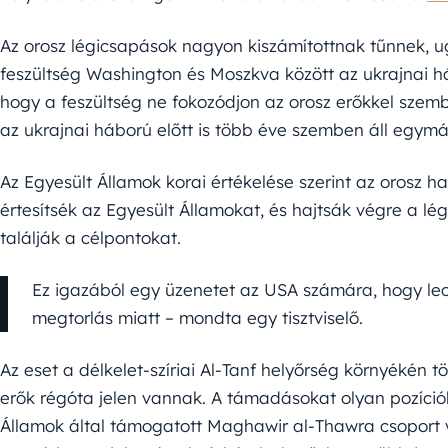
Az orosz légicsapások nagyon kiszámítottnak tűnnek, u
feszültség Washington és Moszkva között az ukrajnai h
hogy a feszültség ne fokozódjon az orosz erőkkel szemben
az ukrajnai háború előtt is több éve szemben áll egymá
Az Egyesült Államok korai értékelése szerint az orosz h
értesítsék az Egyesült Államokat, és hajtsák végre a lé
találják a célpontokat.
Ez igazából egy üzenetet az USA számára, hogy l
megtorlás miatt – mondta egy tisztviselő.
Az eset a délkelet-szíriai Al-Tanf helyőrség környékén tör
erők régóta jelen vannak. A támadásokat olyan pozíciók
Államok által támogatott Maghawir al-Thawra csoport 