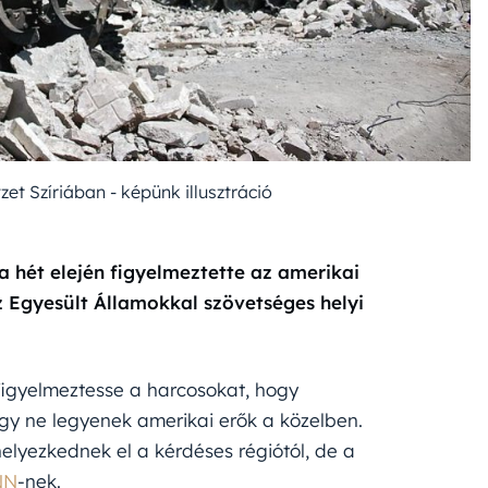
zet Szíriában - képünk illusztráció
 a hét elején figyelmeztette az amerikai
z Egyesült Államokkal szövetséges helyi
 figyelmeztesse a harcosokat, hogy
ogy ne legyenek amerikai erők a közelben.
helyezkednek el a kérdéses régiótól, de a
NN
-nek.