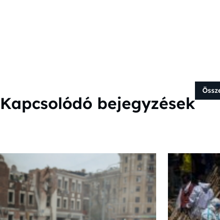
Össz
Kapcsolódó bejegyzések