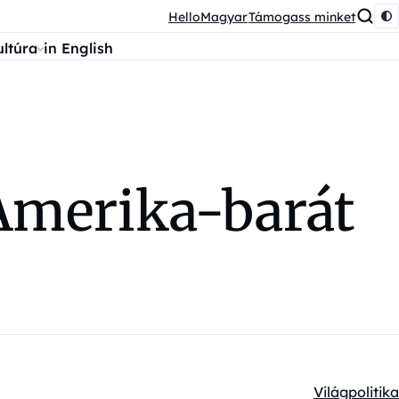
HelloMagyar
Támogass minket
ultúra
in English
Amerika-barát
Világpolitika