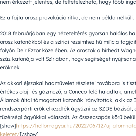
nem érkezett jelentés, de feltételezhető, hogy több in
Ez a fajta orosz provokáció ritka, de nem példa nélküli.
2018 februárjában egy nézeteltérés gyorsan halálos ha
orosz katonákból és a szíriai rezsimhez hű milícia tagjai
folyón Deir Ezzor közelében. Az oroszok a hírhedt Wagn
száz katonája volt Szíriában, hogy segítséget nyújtsan
erőknek.
Az akkori éjszakai hadművelet részletei továbbra is tisz
értékes olaj- és gázmező, a Coneco felé haladtak, amely
Államok által támogatott katonák irányítottak, akik az 
rendszerpárti erők elkezdték ágyúzni az SZDE bázisát, 
tüzérségi ágyúkkal válaszolt. Az összecsapás körülbelül
[show]
https://hellomagyar.hu/2022/06/12/uj-atomhata
keletet/
[/show]