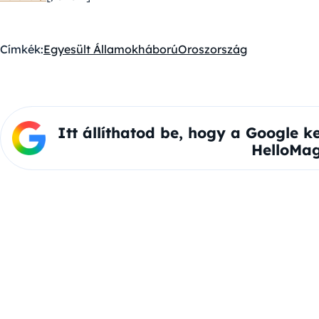
Címkék:
Egyesült Államok
háború
Oroszország
Itt állíthatod be, hogy a Google k
HelloMag