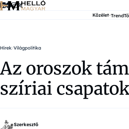
Ugrás a tartalomra
Közélet
Trend
Tö
Hírek
Világpolitika
Az oroszok tám
szíriai csapatok
Szerkesztő