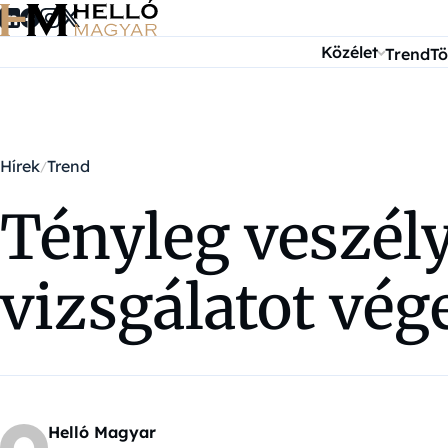
Ugrás a tartalomra
Közélet
Trend
Tö
Hírek
Trend
Tényleg veszél
vizsgálatot vé
Helló Magyar