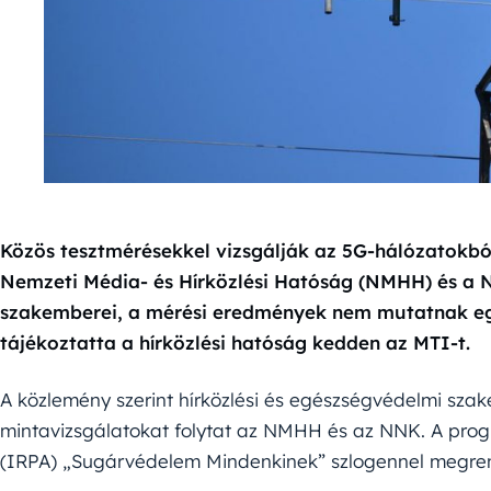
Közös tesztmérésekkel vizsgálják az 5G-hálózatokbó
Nemzeti Média- és Hírközlési Hatóság (NMHH) és a
szakemberei, a mérési eredmények nem mutatnak egé
tájékoztatta a hírközlési hatóság kedden az MTI-t.
A közlemény szerint hírközlési és egészségvédelmi sz
mintavizsgálatokat folytat az NMHH és az NNK. A pro
(IRPA) „Sugárvédelem Mindenkinek” szlogennel megrend