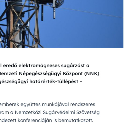
l eredő elektromágneses sugárzást a
 Nemzeti Népegészségügyi Központ (NNK)
szségügyi határérték-túllépést –
akemberek együttes munkájával rendszeres
gram a Nemzetközi Sugárvédelmi Szövetség
ezett konferenciáján is bemutatkozott.