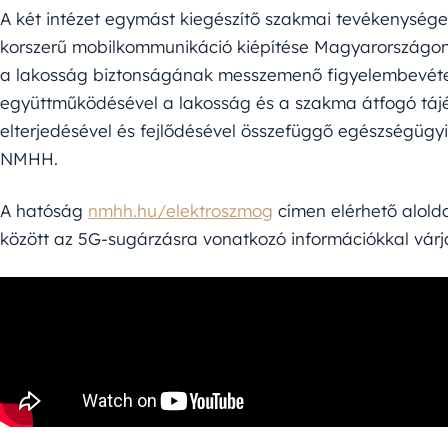
A két intézet egymást kiegészítő szakmai tevékenység
korszerű mobilkommunikáció kiépítése Magyarországon
a lakosság biztonságának messzemenő figyelembevéte
együttműködésével a lakosság és a szakma átfogó táj
elterjedésével és fejlődésével összefüggő egészségügyi 
NMHH.
A hatóság
nmhh.hu/elektroszmog
címen elérhető alolda
között az 5G-sugárzásra vonatkozó információkkal várj