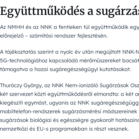
Együttműködés a sugárz
Az NMHH és az NNK a fentieken túl együttműködik egy 
előrejelző – számítási rendszer fejlesztésén.
A tájékoztatás szerint a nyolc év után megújított 
5G-technológiához kapcsolódó mérőműszereket bocsát 
támogatva a hazai sugáregészségügyi kutatásokat.
Thuróczy György, az NNK Nem-ionizáló Sugárzások Oszt
két szervezet közti együttműködésről elmondta: a két 
kiegészíti egymást, ugyanis az NNK sugáregészségüggy
mobiltelefon-rendszerek sugárzásmérési módszereinek fe
sugárzások biológiai és egészségre gyakorolt hatásaina
nemzetközi és EU-s programokban is részt vesznek.