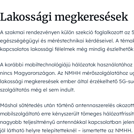
Lakossági megkeresések
A szakmai rendezvényen külön szekció foglalkozott az
egészségégügyi és méréstechnikai kérdéseivel. A témakö
kapcsolatos lakossági félelmek még mindig észlelhetők –
A korábbi mobiltechnológiájú hálózatok használatához
nincs Magyarországon. Az NMHH mérőszolgálatához ugy
lakossági megkeresések ember által érzékelhető 5G-sug
szolgáltatás még el sem indult.
Máshol sötétedés után történő antennaszerelés okozott 
mobilszolgáltató erre kényszerült tömeges hálózatfrissí
nagyobb teljesítményű antennákkal kapcsolatban jelen
jól látható helyre telepítetteknél – ismertette az NMHH.