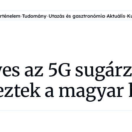
rténelem
Tudomány
Utazás és gasztronómia
Aktuális
K
yes az 5G sugár
geztek a magyar