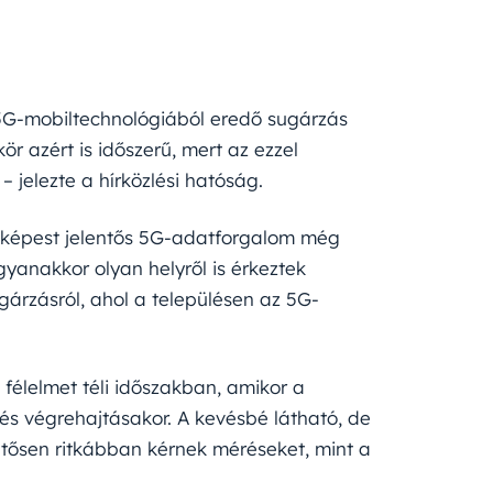
 5G-mobiltechnológiából eredő sugárzás
r azért is időszerű, mert az ezzel
 jelezte a hírközlési hatóság.
 képest jelentős 5G-adatforgalom még
anakkor olyan helyről is érkeztek
árzásról, ahol a településen az 5G-
félelmet téli időszakban, amikor a
tés végrehajtásakor. A kevésbé látható, de
tősen ritkábban kérnek méréseket, mint a