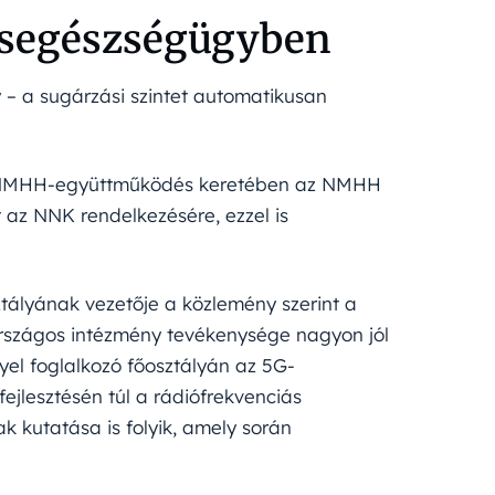
ásegészségügyben
– a sugárzási szintet automatikusan
NNK-NMHH-együttműködés keretében az NMHH
az NNK rendelkezésére, ezzel is
ályának vezetője a közlemény szerint a
országos intézmény tevékenysége nagyon jól
el foglalkozó főosztályán az 5G-
jlesztésén túl a rádiófrekvenciás
k kutatása is folyik, amely során