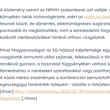
A közlemény szerint az NMHH szakemberei azt vallják:
környékén lakók biztonságérzete, ezért az
nmhh.hu/ele
tesznek közzé, de díjmentes, elektromágneses sugárzássz
pontosabb és megbízhatóbb, mint a kereskedelmi forg
kalibrált mérőeszközökkel történő otthoni vizsgálatok.
Mivel Magyarországon az 5G-hálózat kiépítettsége egy
vizsgálatok bemutató céllal zajlanak, felkészülésül a 
rendkívül gyorsan, a használat függvényében változó s
felméréséhez a méréseket számításokkal vagy adatforg
A közös mérési eredmények a konferencián bemutatot
egészségügyi határérték-túllépést – közölte a hírközlés
[show]
https://hellomagyar.hu/2022/01/29/megvaltozta
hasznalat/
[/show]