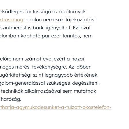
 elsődleges fontosságú az adótornyok
ktroszmog
oldalon nemcsak tájékoztatást
intmérést is bárki igényelhet. Ez jóval
alomban kapható pár ezer forintos, nem
előre nem számottevő, ezért a hazai
tömeges mérési tevékenységre. Az időben
ugárkitettségi szint legnagyobb értékének
alom-generálással szükséges kiegészíteni.
t technikák alkalmazásával sem mutatnak
i hatóság.
thatja-agymukodesunket-a-tulzott-okostelefon-