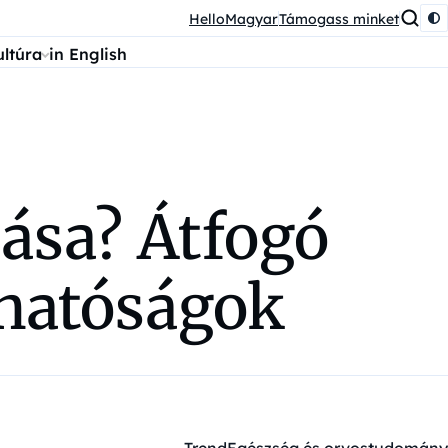
HelloMagyar
Támogass minket
ultúra
in English
zása? Átfogó
 hatóságok