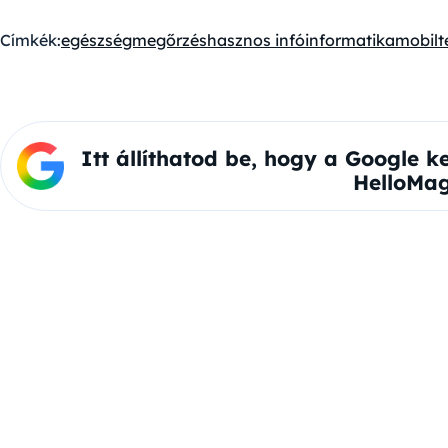
Címkék:
egészségmegőrzés
hasznos infó
informatika
mobilt
Itt állíthatod be, hogy a Google k
HelloMag