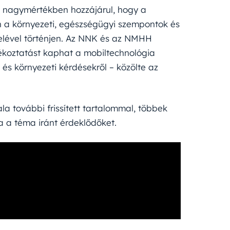
e nagymértékben hozzájárul, hogy a
 a környezeti, egészségügyi szempontok és
lével történjen. Az NNK és az NMHH
ékoztatást kaphat a mobiltechnológia
és környezeti kérdésekről – közölte az
la további frissített tartalommal, többek
a a téma iránt érdeklődőket.