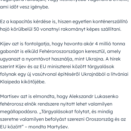
ami időt vesz igénybe.
Ez a kapacitás kérdése is, hiszen egyetlen konténerszállító
hajó körülbelül 50 vonatnyi rakományt képes szállítani.
Kijev azt is fontolgatja, hogy havonta akár 4 millió tonna
gabonát is elküld Fehéroroszországon keresztül, amely
ugyanazt a nyomtávot használja, mint Ukrajna. A hírek
szerint Kijev és az EU miniszterei között tárgyalások
folynak egy új vasútvonal építéséről Ukrajnából a litvániai
Klaipeda kikötőjébe.
Martisev azt is elmondta, hogy Alekszandr Lukasenko
fehérorosz elnök rendszere nyitott lehet valamilyen
megállapodásra. „Tárgyalásokat folytat, és mindig
szeretne valamilyen befolyást szerezni Oroszország és az
EU között” – mondta Martyšev.