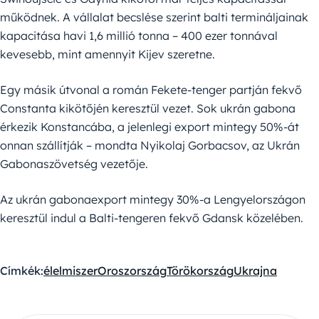
működnek. A vállalat becslése szerint balti termináljainak
kapacitása havi 1,6 millió tonna – 400 ezer tonnával
kevesebb, mint amennyit Kijev szeretne.
Egy másik útvonal a román Fekete-tenger partján fekvő
Constanta kikötőjén keresztül vezet. Sok ukrán gabona
érkezik Konstancába, a jelenlegi export mintegy 50%-át
onnan szállítják – mondta Nyikolaj Gorbacsov, az Ukrán
Gabonaszövetség vezetője.
Az ukrán gabonaexport mintegy 30%-a Lengyelországon
keresztül indul a Balti-tengeren fekvő Gdansk közelében.
Címkék:
élelmiszer
Oroszország
Törökország
Ukrajna