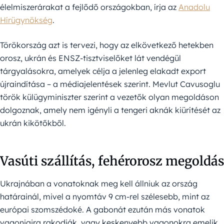
élelmiszerárakat a fejlődő országokban, írja az
Anadolu
Hírügynökség
.
Törökország azt is tervezi, hogy az elkövetkező hetekben
orosz, ukrán és ENSZ-tisztviselőket lát vendégül
tárgyalásokra, amelyek célja a jelenleg elakadt export
újraindítása – a médiajelentések szerint. Mevlut Cavusoglu
török külügyminiszter szerint a vezetők olyan megoldáson
dolgoznak, amely nem igényli a tengeri aknák kiürítését az
ukrán kikötőkből.
Vasúti szállítás, fehérorosz megoldás
Ukrajnában a vonatoknak meg kell állniuk az ország
határainál, mivel a nyomtáv 9 cm-rel szélesebb, mint az
európai szomszédoké. A gabonát ezután más vonatok
vagonjaira rakodják, vagy keskenyebb vagonokra emelik,