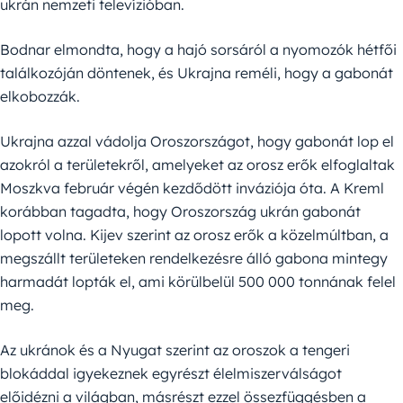
ukrán nemzeti televízióban.
Bodnar elmondta, hogy a hajó sorsáról a nyomozók hétfői
találkozóján döntenek, és Ukrajna reméli, hogy a gabonát
elkobozzák.
Ukrajna azzal vádolja Oroszországot, hogy gabonát lop el
azokról a területekről, amelyeket az orosz erők elfoglaltak
Moszkva február végén kezdődött inváziója óta. A Kreml
korábban tagadta, hogy Oroszország ukrán gabonát
lopott volna. Kijev szerint az orosz erők a közelmúltban, a
megszállt területeken rendelkezésre álló gabona mintegy
harmadát lopták el, ami körülbelül 500 000 tonnának felel
meg.
Az ukránok és a Nyugat szerint az oroszok a tengeri
blokáddal igyekeznek egyrészt élelmiszerválságot
előidézni a világban, másrészt ezzel össezfüggésben a