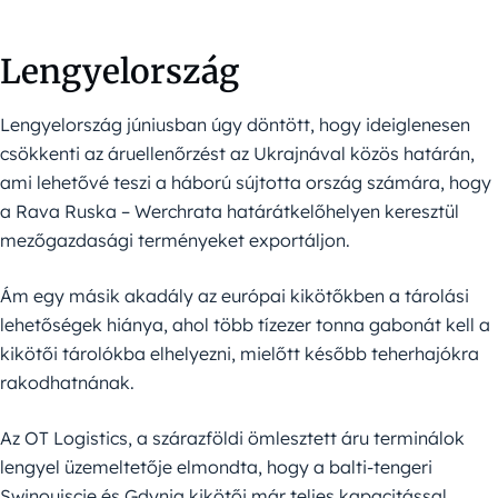
Lengyelország
Lengyelország júniusban úgy döntött, hogy ideiglenesen
csökkenti az áruellenőrzést az Ukrajnával közös határán,
ami lehetővé teszi a háború sújtotta ország számára, hogy
a Rava Ruska – Werchrata határátkelőhelyen keresztül
mezőgazdasági terményeket exportáljon.
Ám egy másik akadály az európai kikötőkben a tárolási
lehetőségek hiánya, ahol több tízezer tonna gabonát kell a
kikötői tárolókba elhelyezni, mielőtt később teherhajókra
rakodhatnának.
Az OT Logistics, a szárazföldi ömlesztett áru terminálok
lengyel üzemeltetője elmondta, hogy a balti-tengeri
Swinoujscie és Gdynia kikötői már teljes kapacitással