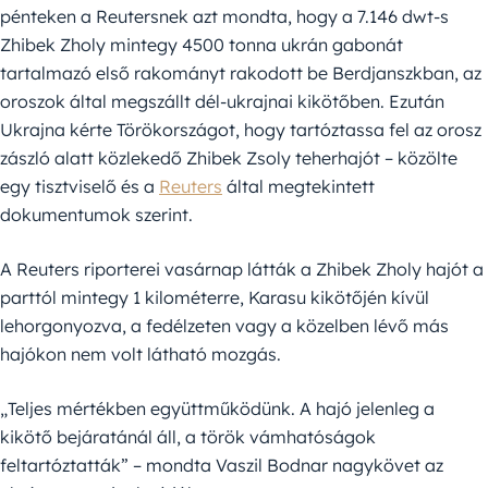
pénteken a Reutersnek azt mondta, hogy a 7.146 dwt-s
Zhibek Zholy mintegy 4500 tonna ukrán gabonát
tartalmazó első rakományt rakodott be Berdjanszkban, az
oroszok által megszállt dél-ukrajnai kikötőben. Ezután
Ukrajna kérte Törökországot, hogy tartóztassa fel az orosz
zászló alatt közlekedő Zhibek Zsoly teherhajót – közölte
egy tisztviselő és a
Reuters
által megtekintett
dokumentumok szerint.
A Reuters riporterei vasárnap látták a Zhibek Zholy hajót a
parttól mintegy 1 kilométerre, Karasu kikötőjén kívül
lehorgonyozva, a fedélzeten vagy a közelben lévő más
hajókon nem volt látható mozgás.
„Teljes mértékben együttműködünk. A hajó jelenleg a
kikötő bejáratánál áll, a török vámhatóságok
feltartóztatták” – mondta Vaszil Bodnar nagykövet az