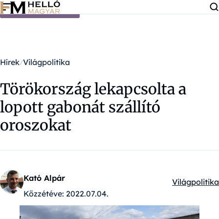
Ugrás a tartalomra
Hírek
Világpolitika
Törökország lekapcsolta a
lopott gabonát szállító
oroszokat
Kató Alpár
Világpolitika
Kategóriák:
Közzétéve:
2022.07.04.