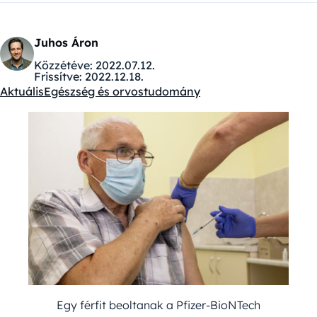
Juhos Áron
Közzétéve:
2022.07.12.
Frissítve:
2022.12.18.
Aktuális
Egészség és orvostudomány
Kategóriák:
Egy férfit beoltanak a Pfizer-BioNTech