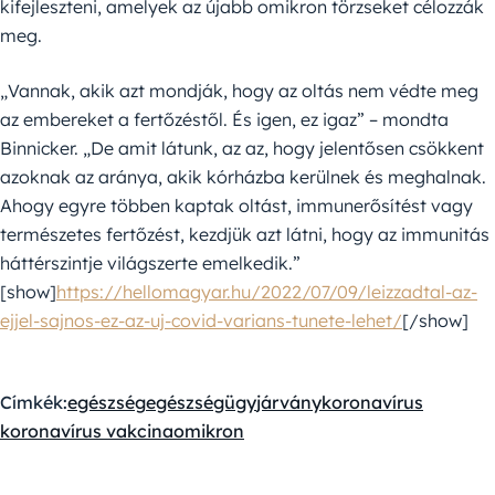
kifejleszteni, amelyek az újabb omikron törzseket célozzák
meg.
„Vannak, akik azt mondják, hogy az oltás nem védte meg
az embereket a fertőzéstől. És igen, ez igaz” – mondta
Binnicker. „De amit látunk, az az, hogy jelentősen csökkent
azoknak az aránya, akik kórházba kerülnek és meghalnak.
Ahogy egyre többen kaptak oltást, immunerősítést vagy
természetes fertőzést, kezdjük azt látni, hogy az immunitás
háttérszintje világszerte emelkedik.”
[show]
https://hellomagyar.hu/2022/07/09/leizzadtal-az-
ejjel-sajnos-ez-az-uj-covid-varians-tunete-lehet/
[/show]
Címkék:
egészség
egészségügy
járvány
koronavírus
koronavírus vakcina
omikron