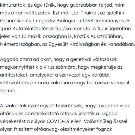
kimutatták, és úgy tűnik, hogy gyorsabban terjed, mint
más ottani változatok. Ezt már Lipi Thukral, az újdelhi-i
Genomikai és Integratív Biológiai Intézet Tudományos és
Ipari Kutatóintézetének tudósa mondta. A típus igazoltan
jelen van 10 másik országban is, köztük Ausztráliában,
Németországban, az Egyesült Királyságban és Kanadában.
Aggodalomra ad okot, hogy a genetikai változások
megkönnyíthetik a vírus számára, hogy megkerülje az
antitesteket, amelyeket a szervezet egy korábbi
változatból származó vakcinára vagy fertőzésre válaszul
termel.
A szakértők ezzel együtt hozzáteszik, hogy továbbra is az
oltások és az emlékeztető oltások jelentik a legjobb
védekezést a súlyos COVID-19 ellen. Valószínűleg ősszel
olyan frissített oltóanyag-készítményeket fognak