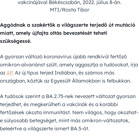
vakcinájával Békéscsabán, 2022. július 8-án.
MTI/Rosta Tibor
Aggódnak a szakértők a világszerte terjedő út mutáció
miatt, amely újfajta oltás bevezetését teheti
szükségessé.
A gyorsan változó koronavírus újabb rendkívül fertőző
omikron-alvariánst szült, amely aggasztja a tudósokat, írja
az
AP
. Az új típus terjed Indiában, és számos más
országban, köztük az Egyesült Államokban is felbukkan.
A tudósok szerint a BA.2.75-nek nevezett változat gyorsan
terjedhet, és megkerülheti a vakcinák és a korábbi
fertőzések okozta immunitást. Nem világos, hogy okozhat-
e súlyosabb betegséget, mint más omikron-változatok,
beleértve a világszerte ismert BA.5-öt.