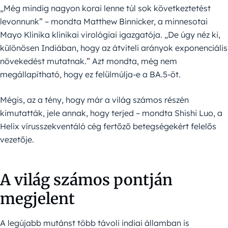
„Még mindig nagyon korai lenne túl sok következtetést
levonnunk” – mondta Matthew Binnicker, a minnesotai
Mayo Klinika klinikai virológiai igazgatója. „De úgy néz ki,
különösen Indiában, hogy az átviteli arányok exponenciális
növekedést mutatnak.” Azt mondta, még nem
megállapítható, hogy ez felülmúlja-e a BA.5-öt.
Mégis, az a tény, hogy már a világ számos részén
kimutatták, jele annak, hogy terjed – mondta Shishi Luo, a
Helix vírusszekventáló cég fertőző betegségekért felelős
vezetője.
A világ számos pontján
megjelent
A legújabb mutánst több távoli indiai államban is