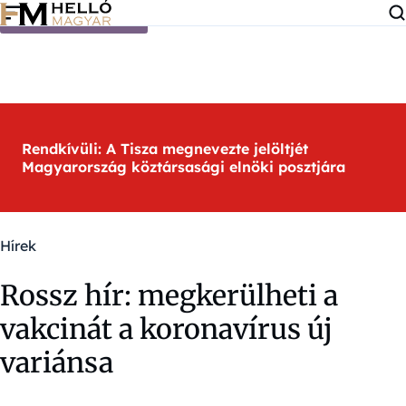
Ugrás a tartalomra
Rendkívüli: A Tisza megnevezte jelöltjét
Magyarország köztársasági elnöki posztjára
Hírek
Rossz hír: megkerülheti a
vakcinát a koronavírus új
variánsa