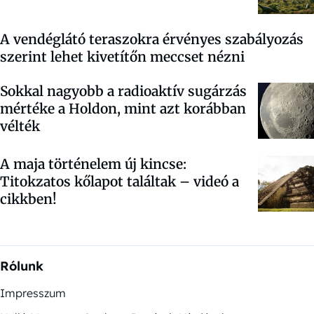
A vendéglátó teraszokra érvényes szabályozás
szerint lehet kivetítőn meccset nézni
Sokkal nagyobb a radioaktív sugárzás
mértéke a Holdon, mint azt korábban
vélték
A maja történelem új kincse:
Titokzatos kőlapot találtak – videó a
cikkben!
Rólunk
Impresszum